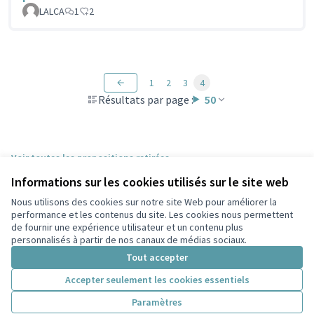
LALCA
1
2
1
2
3
4
Résultats par page :
50
Voir toutes les propositions retirées
Informations sur les cookies utilisés sur le site web
Nous utilisons des cookies sur notre site Web pour améliorer la
Conditions d'utilisation
performance et les contenus du site. Les cookies nous permettent
Paramètres des cookies
de fournir une expérience utilisateur et un contenu plus
Participez Villeurbanne sur X
Participez Villeurbanne sur Facebook
Participez Villeurbanne sur Instagram
Participez Villeurbanne sur YouTube
personnalisés à partir de nos canaux de médias sociaux.
(Lien externe)
(Lien externe)
(Lien externe)
(Lien externe)
Tout accepter
Accepter seulement les cookies essentiels
Licence Cre
(Lien extern
Paramètres
(Lien externe)
Site réalisé grâce au
logiciel libre Decidim
.