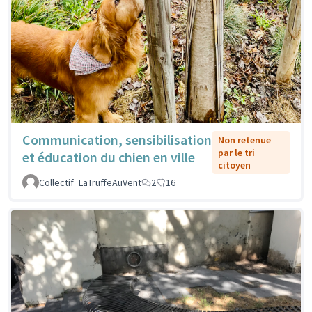
Communication, sensibilisation
Non retenue
par le tri
et éducation du chien en ville
citoyen
Collectif_LaTruffeAuVent
2
16