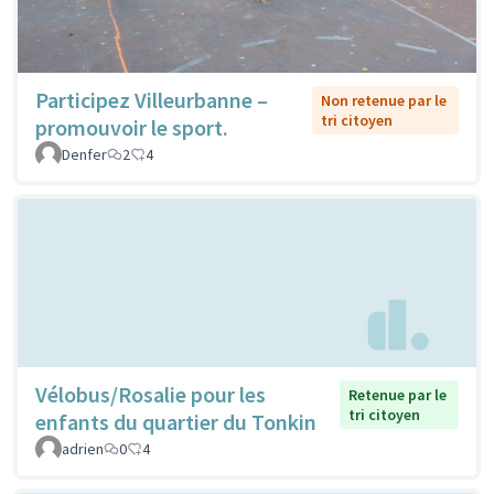
Participez Villeurbanne –
Non retenue par le
tri citoyen
promouvoir le sport.
Denfer
2
4
Vélobus/Rosalie pour les
Retenue par le
tri citoyen
enfants du quartier du Tonkin
adrien
0
4