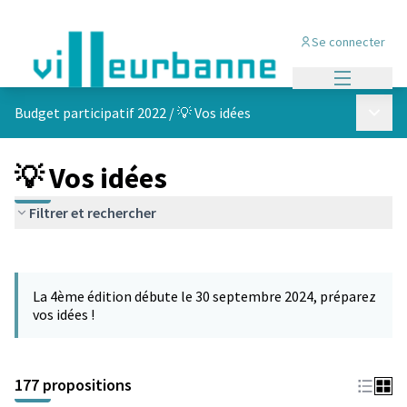
Se connecter
Menu princi
Menu p
Budget participatif 2022
/
💡 Vos idées
💡 Vos idées
Filtrer et rechercher
Passer la carte
Leaflet
|
©
OpenStreetMap
contributors
L'élément suivant est une carte qui présente les éléments de cet
+
La 4ème édition débute le 30 septembre 2024, préparez
−
vos idées !
177 propositions