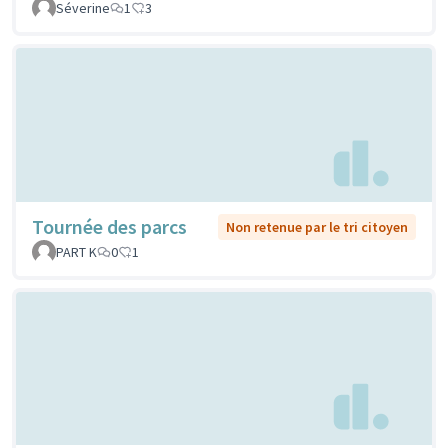
Séverine
1
3
Tournée des parcs
Non retenue par le tri citoyen
PART K
0
1