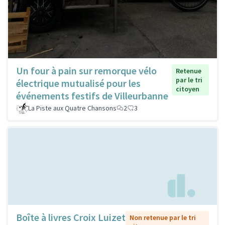
Un four à pain sur remorque vélo
Retenue
par le tri
électrique mutualisé pour les
citoyen
événements festifs de Villeurbanne
La Piste aux Quatre Chansons
2
3
Boîte à livres Croix Luizet
Non retenue par le tri