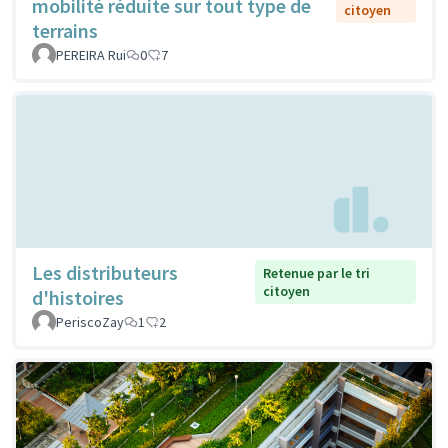
mobilité réduite sur tout type de
citoyen
terrains
PEREIRA Rui
0
7
Les distributeurs
Retenue par le tri
citoyen
d'histoires
PeriscoZay
1
2