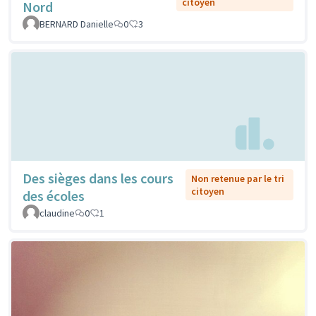
citoyen
Nord
BERNARD Danielle
0
3
Des sièges dans les cours
Non retenue par le tri
citoyen
des écoles
claudine
0
1