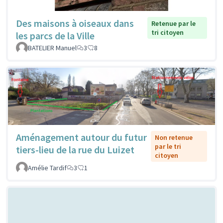
Des maisons à oiseaux dans
Retenue par le
tri citoyen
les parcs de la Ville
BATELIER Manuel
3
8
Aménagement autour du futur
Non retenue
par le tri
tiers-lieu de la rue du Luizet
citoyen
Amélie Tardif
3
1