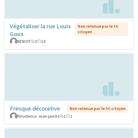
Végétaliser la rue Louis
Non retenue par le tri
citoyen
Goux
BENOIT
3
10
Fresque décorative
Non retenue par le tri citoyen
Résidence Jean-jaurès
1
1