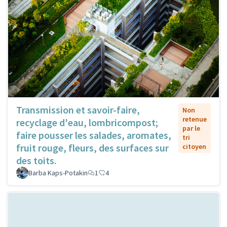
Transmission et savoir-faire,
Non
retenue
recyclage d'eau, lombricompost;
par le
faire pousser les salades, aromates,
tri
fruit rouge, fleurs, des surfaces sur
citoyen
des toits.
Barba Kaps-Potakin
1
4