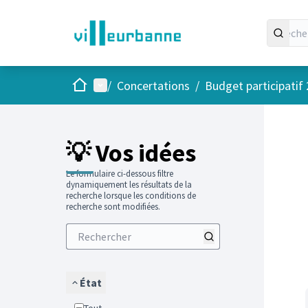
Accueil
Menu principal
/
Concertations
/
Budget participatif
Passer
L'élément
+
−
💡 Vos idées
Le formulaire ci-dessous filtre
dynamiquement les résultats de la
recherche lorsque les conditions de
recherche sont modifiées.
État