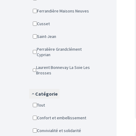
Ferrandière Maisons Neuves
Cusset
Saint-Jean
Perralière Grandclément
Cyprian
Laurent Bonnevay La Soie Les
Brosses
Catégorie
Tout
Confort et embellissement
Convivialité et solidarité