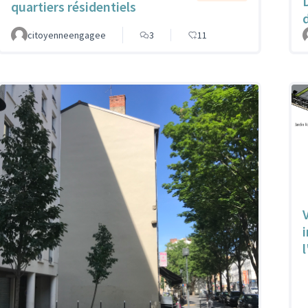
quartiers résidentiels
d
citoyenneengagee
3
11
V
l