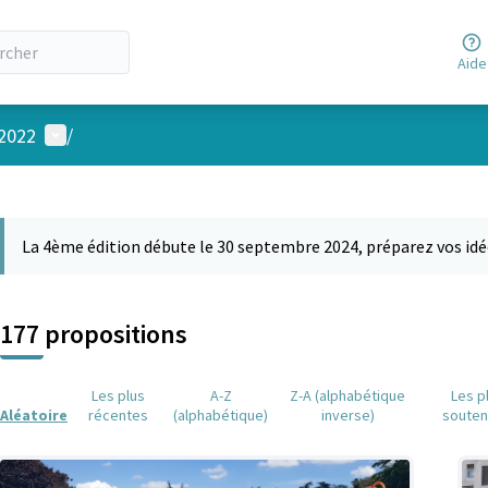
Aide
Menu utilisateur
 2022
/
 la carte
 suivant est une carte qui présente les éléments de cette page comm
La 4ème édition débute le 30 septembre 2024, préparez vos idé
177 propositions
Les plus
A-Z
Z-A (alphabétique
Les p
Aléatoire
récentes
(alphabétique)
inverse)
soute