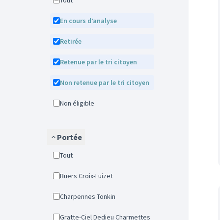
Tout
En cours d’analyse
Retirée
Retenue par le tri citoyen
Non retenue par le tri citoyen
Non éligible
Portée
Tout
Buers Croix-Luizet
Charpennes Tonkin
Gratte-Ciel Dedieu Charmettes