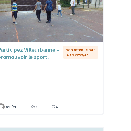
Participez Villeurbanne –
Non retenue par
le tri citoyen
promouvoir le sport.
Denfer
2
4