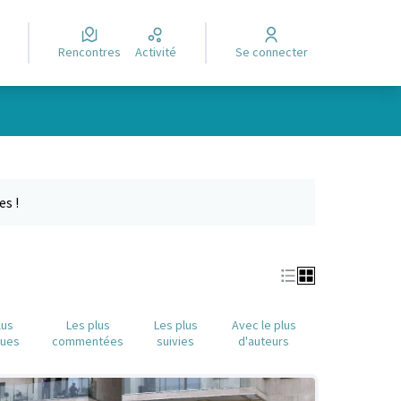
Rencontres
Activité
Se connecter
Leaflet
|
©
OpenStreetMap
contributors
e des points de carte. L'élément peut être utilisé avec un lecteur
es !
lus
Les plus
Les plus
Avec le plus
nues
commentées
suivies
d'auteurs