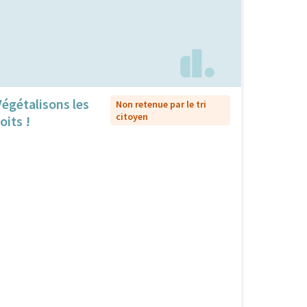
Végétalisons les
Non retenue par le tri
citoyen
oits !