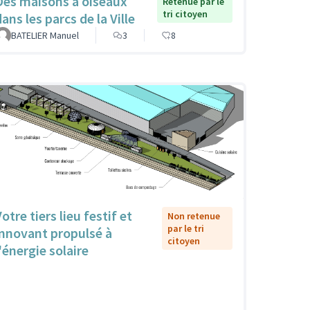
Des maisons à oiseaux
Retenue par le
tri citoyen
ans les parcs de la Ville
BATELIER Manuel
3
8
otre tiers lieu festif et
Non retenue
par le tri
innovant propulsé à
citoyen
'énergie solaire