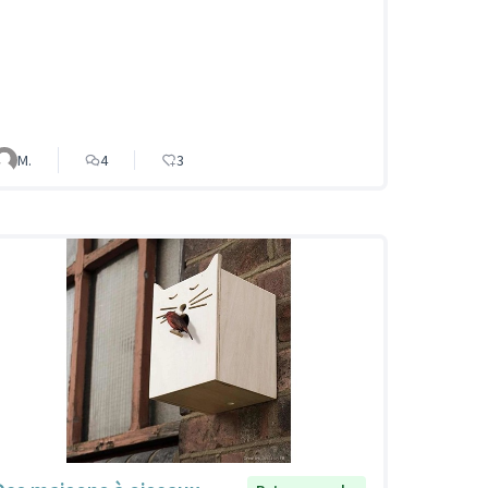
M.
4
3