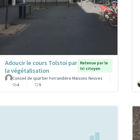
Adoucir le cours Tolstoi par
Retenue par le
tri citoyen
la végétalisation
Conseil de quartier Ferrandière Maisons Neuves
4
9