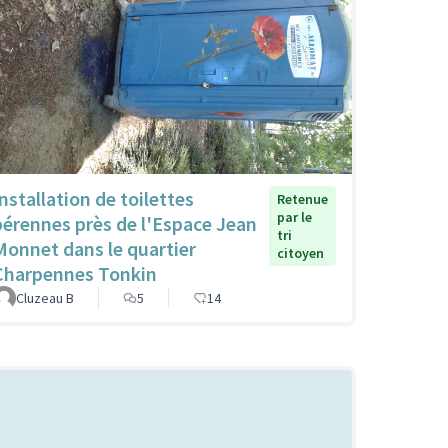
Installation de toilettes
Retenue
par le
pérennes près de l'Espace Jean
tri
Monnet dans le quartier
citoyen
Charpennes Tonkin
Cluzeau B
5
14