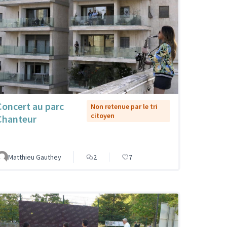
Concert au parc
Non retenue par le tri
citoyen
Chanteur
Matthieu Gauthey
2
7