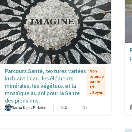
Parcours Santé, textures variées
Non
retenue
incluant l'eau, les éléments
par le
minérales, les végétaux et la
tri
mosaïque au sol pour la Sante
citoyen
des pieds nus.
Barba Kaps-Potakin
0
4