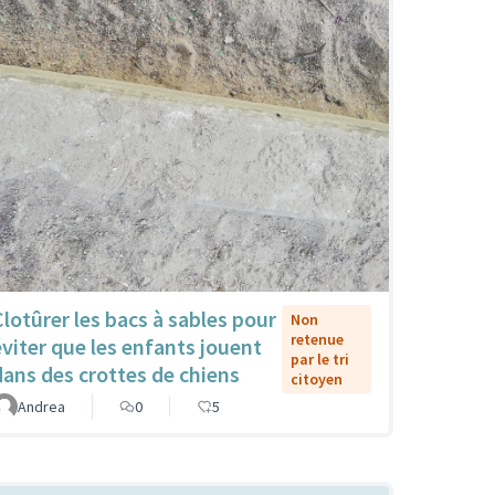
Clotûrer les bacs à sables pour
Non
retenue
éviter que les enfants jouent
par le tri
dans des crottes de chiens
citoyen
Andrea
0
5