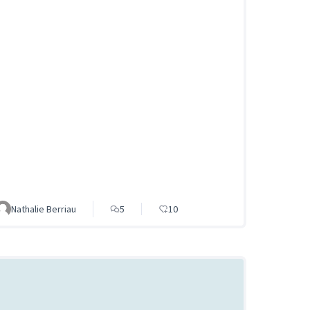
Nathalie Berriau
5
10