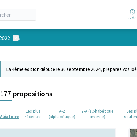
Aide
Menu utilisateur
 2022
/
 la carte
 suivant est une carte qui présente les éléments de cette page comm
La 4ème édition débute le 30 septembre 2024, préparez vos idé
177 propositions
Les plus
A-Z
Z-A (alphabétique
Les p
Aléatoire
récentes
(alphabétique)
inverse)
soute