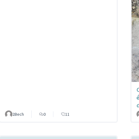
2Bech
0
11