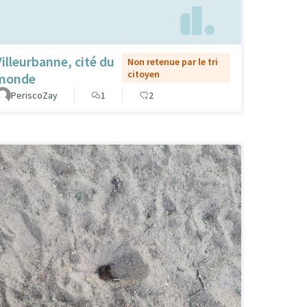
Villeurbanne, cité du
Non retenue par le tri
citoyen
monde
PeriscoZay
1
2