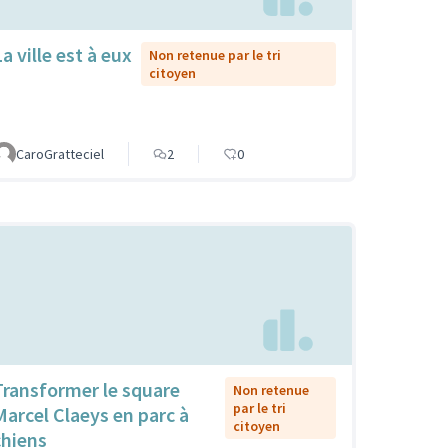
a ville est à eux
Non retenue par le tri
citoyen
CaroGratteciel
2
0
Transformer le square
Non retenue
par le tri
Marcel Claeys en parc à
citoyen
chiens