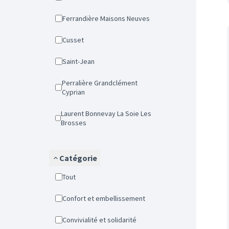
Ferrandière Maisons Neuves
Cusset
Saint-Jean
Perralière Grandclément
Cyprian
Laurent Bonnevay La Soie Les
Brosses
Catégorie
Tout
Confort et embellissement
Convivialité et solidarité