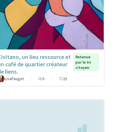
Civitano, un lieu ressource et
Retenue
par le tri
un café de quartier créateur
citoyen
e liens.
LisaPauget
3
25