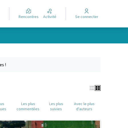
Rencontres
Activité
Se connecter
Leaflet
|
©
OpenStreetMap
contributors
e des points de carte. L'élément peut être utilisé avec un lecteur
es !
lus
Les plus
Les plus
Avec le plus
nues
commentées
suivies
d'auteurs