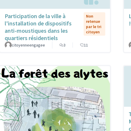
Participation de la ville à
L
Non
retenue
l'installation de dispositifs
!
par le tri
anti-moustiques dans les
citoyen
quartiers résidentiels
citoyenneengagee
3
11