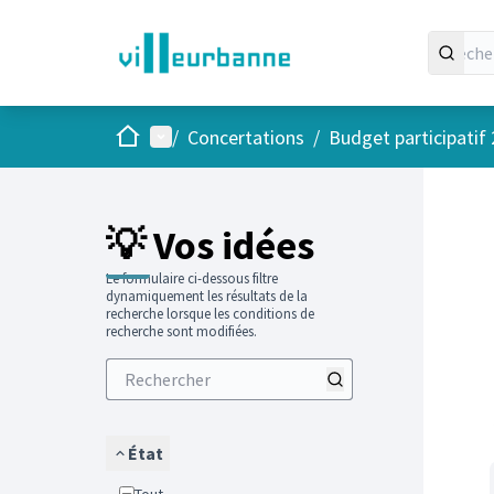
Accueil
Menu principal
/
Concertations
/
Budget participatif
Passer
L'élément
+
−
💡 Vos idées
Le formulaire ci-dessous filtre
dynamiquement les résultats de la
recherche lorsque les conditions de
recherche sont modifiées.
État