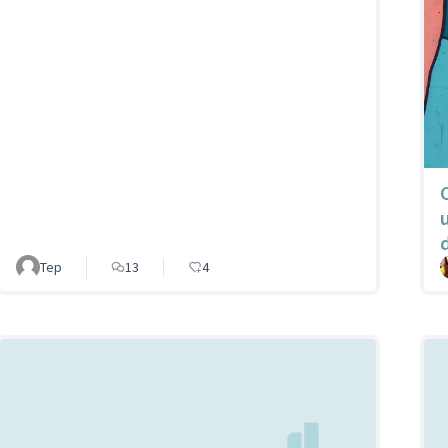
d
Tep
13
4