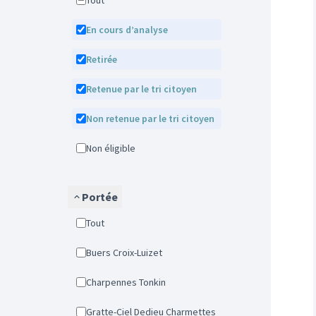
Tout
En cours d’analyse
Retirée
Retenue par le tri citoyen
Non retenue par le tri citoyen
Non éligible
Portée
Tout
Buers Croix-Luizet
Charpennes Tonkin
Gratte-Ciel Dedieu Charmettes