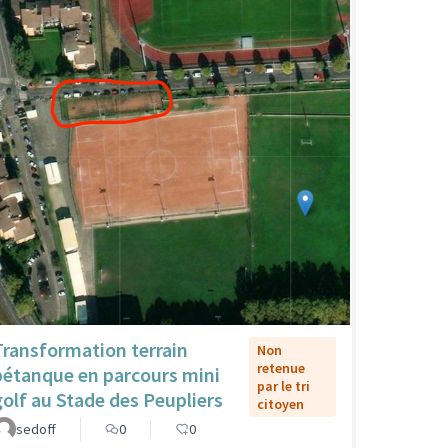
Transformation terrain
Non
retenue
pétanque en parcours mini
par le tri
golf au Stade des Peupliers
citoyen
sedoff
0
0