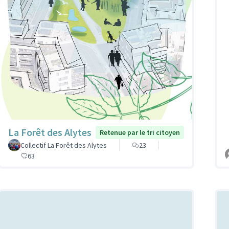
La Forêt des Alytes
Retenue par le tri citoyen
Collectif La Forêt des Alytes
23
63