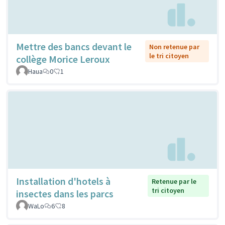
Mettre des bancs devant le
Non retenue par
le tri citoyen
collège Morice Leroux
Haua
0
1
Installation d'hotels à
Retenue par le
tri citoyen
insectes dans les parcs
WaLo
6
8