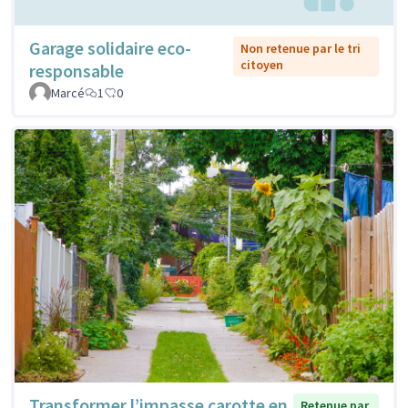
Garage solidaire eco-
Non retenue par le tri
citoyen
responsable
Marcé
1
0
Transformer l’impasse carotte en
Retenue par