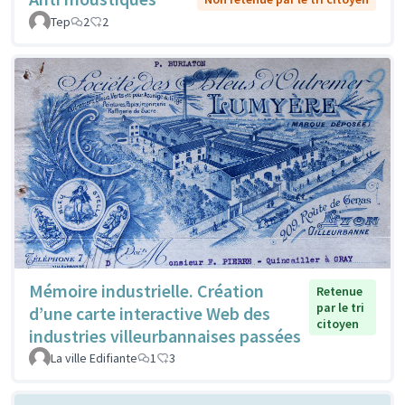
Tep
2
2
Mémoire industrielle. Création
Retenue
par le tri
d’une carte interactive Web des
citoyen
industries villeurbannaises passées
La ville Edifiante
1
3