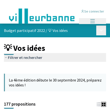
Se connecter
Menu princi
Menu p
Budget participatif 2022
/
💡 Vos idées
💡 Vos idées
Filtrer et rechercher
Passer la carte
Leaflet
|
©
OpenStreetMap
contributors
L'élément suivant est une carte qui présente les éléments de cet
+
La 4ème édition débute le 30 septembre 2024, préparez
−
vos idées !
177 propositions