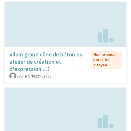
Vilain grand cône de béton ou
Non retenue
par le tri
atelier de création et
citoyen
d'expression ...?
Sylvie Orkisz
2
3