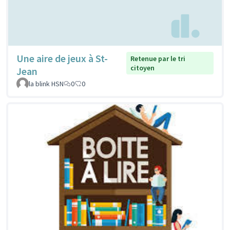
Une aire de jeux à St-
Retenue par le tri
citoyen
Jean
la blink HSN
0
0