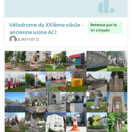
Vélodrome du XXIème siècle -
Retenue par le
tri citoyen
ancienne usine ACI
LEJAY
0
1