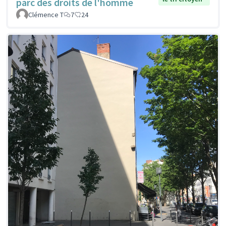
parc des droits de l'homme
Clémence T
7
24