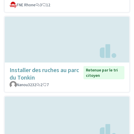
FNE Rhone
3
12
Installer des ruches au parc
Retenue par le tri
citoyen
du Tonkin
Nanou3232
2
7