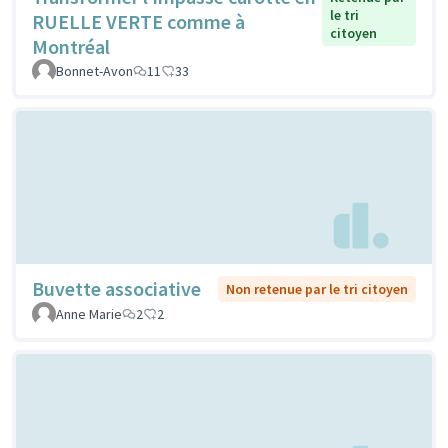
le tri
RUELLE VERTE comme à
citoyen
Montréal
Bonnet-Avon
11
33
Buvette associative
Non retenue par le tri citoyen
Anne Marie
2
2