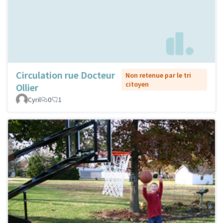
Circulation rue Docteur
Non retenue par le tri
citoyen
Ollier
Cyril
0
1