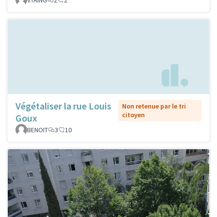
VTAING
2
2
Végétaliser la rue Louis
Non retenue par le tri
citoyen
Goux
BENOIT
3
10