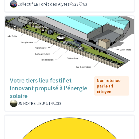
Collectif La Forêt des Alytes
23
63
Votre tiers lieu festif et
Non retenue
par le tri
innovant propulsé à l'énergie
citoyen
solaire
UN NOTRE LIEU
14
38