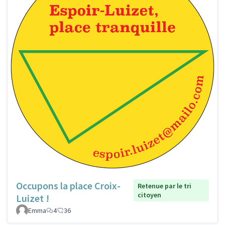
Occupons la place Croix-
Retenue par le tri
citoyen
Luizet !
Emma
4
36