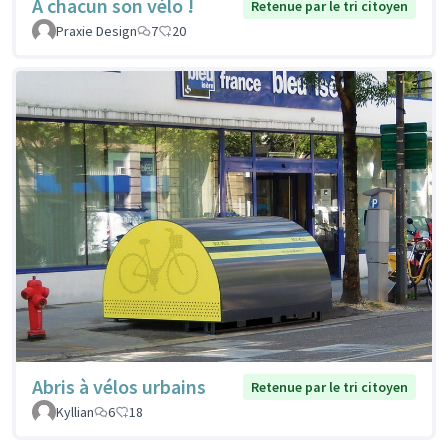
À chacun son vélo !
Retenue par le tri citoyen
Praxie Design
7
20
Abris à vélos urbains
Retenue par le tri citoyen
Kyllian
6
18