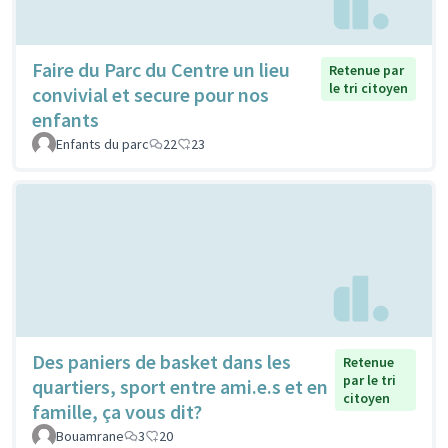
Faire du Parc du Centre un lieu
Retenue par
le tri citoyen
convivial et secure pour nos
enfants
Enfants du parc
22
23
Des paniers de basket dans les
Retenue
par le tri
quartiers, sport entre ami.e.s et en
citoyen
famille, ça vous dit?
Bouamrane
3
20