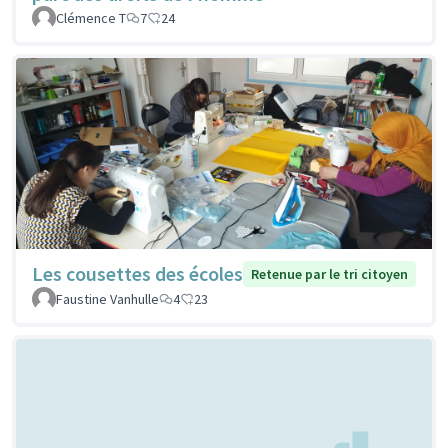
Clémence T
7
24
Les cousettes des écoles
Retenue par le tri citoyen
Faustine Vanhulle
4
23