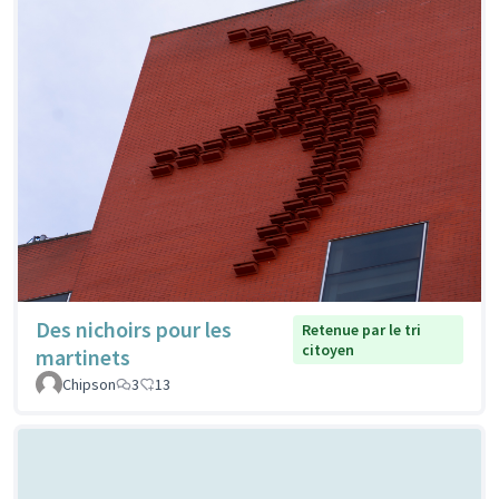
Des nichoirs pour les
Retenue par le tri
citoyen
martinets
Chipson
3
13