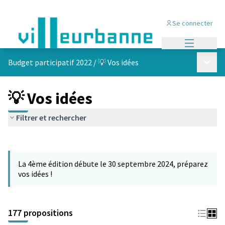
Se connecter
Menu princi
Menu p
Budget participatif 2022
/
💡 Vos idées
💡 Vos idées
Filtrer et rechercher
Passer la carte
Leaflet
|
©
OpenStreetMap
contributors
L'élément suivant est une carte qui présente les éléments de cet
+
La 4ème édition débute le 30 septembre 2024, préparez
−
vos idées !
177 propositions