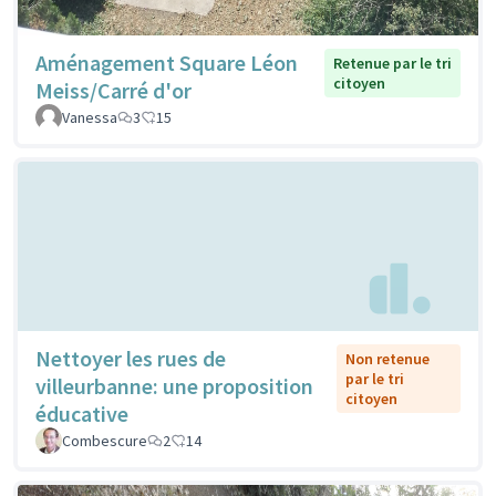
Aménagement Square Léon
Retenue par le tri
citoyen
Meiss/Carré d'or
Vanessa
3
15
Nettoyer les rues de
Non retenue
par le tri
villeurbanne: une proposition
citoyen
éducative
Combescure
2
14