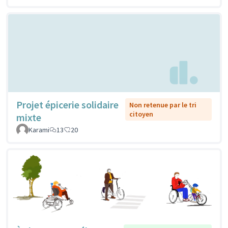
Projet épicerie solidaire
Non retenue par le tri
citoyen
mixte
Karami
13
20