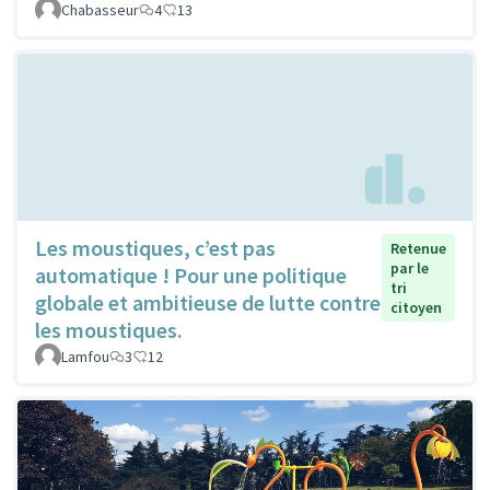
Chabasseur
4
13
Les moustiques, c’est pas
Retenue
par le
automatique ! Pour une politique
tri
globale et ambitieuse de lutte contre
citoyen
les moustiques.
Lamfou
3
12