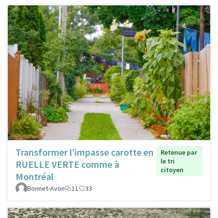
Transformer l’impasse carotte en
Retenue par
le tri
RUELLE VERTE comme à
citoyen
Montréal
Bonnet-Avon
11
33