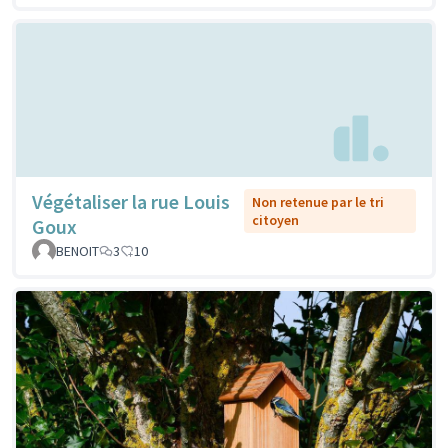
Végétaliser la rue Louis
Non retenue par le tri
citoyen
Goux
BENOIT
3
10