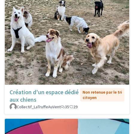
Création d'un espace dédié
Non retenue par le tri
citoyen
aux chiens
Collectif_LaTruffeAuVent
35
29