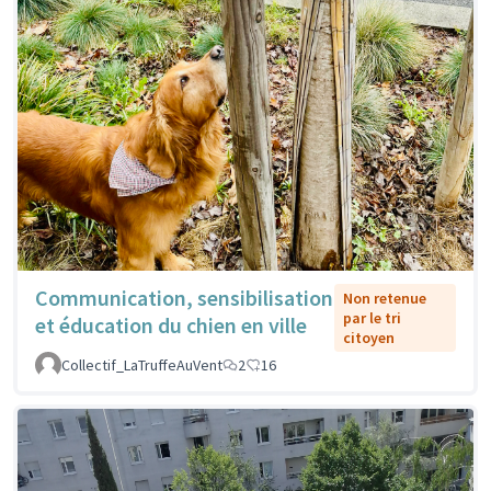
Communication, sensibilisation
Non retenue
par le tri
et éducation du chien en ville
citoyen
Collectif_LaTruffeAuVent
2
16