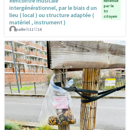
Rencontre musicale
Retenue
par le
intergénérationnel, par le biais d un
tri
lieu ( local ) ou structure adaptée (
citoyen
matériel , instrument )
paille
11
16