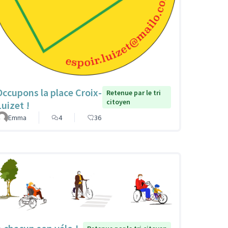
Occupons la place Croix-
Retenue par le tri
citoyen
Luizet !
Emma
4
36