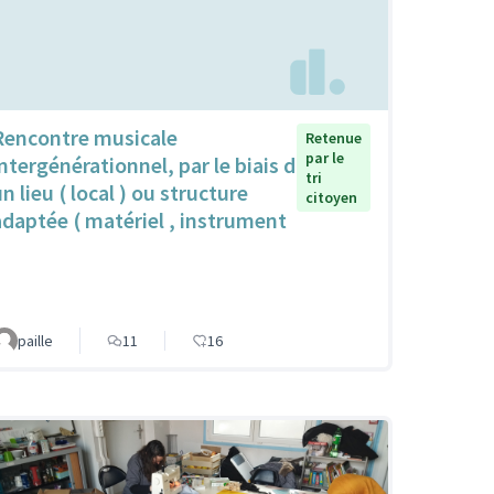
Rencontre musicale
Retenue
par le
intergénérationnel, par le biais d
tri
n lieu ( local ) ou structure
citoyen
adaptée ( matériel , instrument
paille
11
16