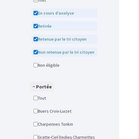
Tout
En cours d’analyse
Retirée
Retenue par le tri citoyen
Non retenue par le tri citoyen
Non éligible
Portée
Tout
Buers Croix-Luizet
Charpennes Tonkin
Gratte-Ciel Dedieu Charmettes