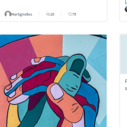
Martignolles
20
79