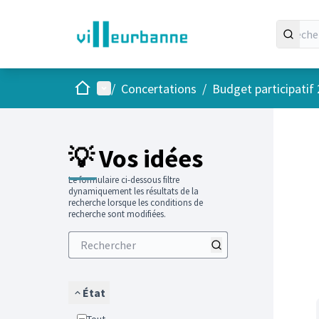
Accueil
Menu principal
/
Concertations
/
Budget participatif
Passer
L'élément
+
−
💡 Vos idées
Le formulaire ci-dessous filtre
dynamiquement les résultats de la
recherche lorsque les conditions de
recherche sont modifiées.
État