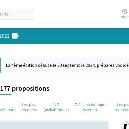
Aide
Menu utilisateur
 2022
/
 la carte
 suivant est une carte qui présente les éléments de cette page comm
La 4ème édition débute le 30 septembre 2024, préparez vos idé
177 propositions
Les plus
A-Z
Z-A (alphabétique
Les pl
Aléatoire
récentes
(alphabétique)
inverse)
souten