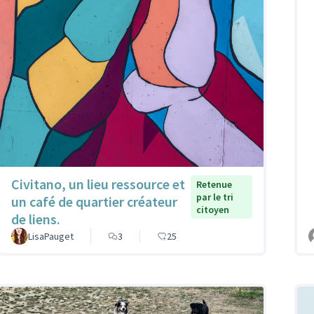
Civitano, un lieu ressource et
Retenue
par le tri
un café de quartier créateur
citoyen
de liens.
LisaPauget
3
25