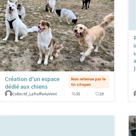
u
)
Création d'un espace
Non retenue par le
tri citoyen
dédié aux chiens
Collectif_LaTruffeAuVent
35
29