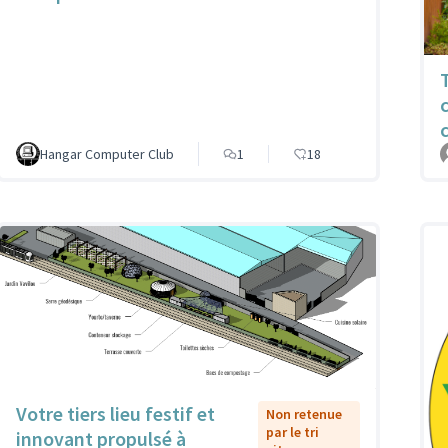
Hangar Computer Club
1
18
Votre tiers lieu festif et
Non retenue
par le tri
innovant propulsé à