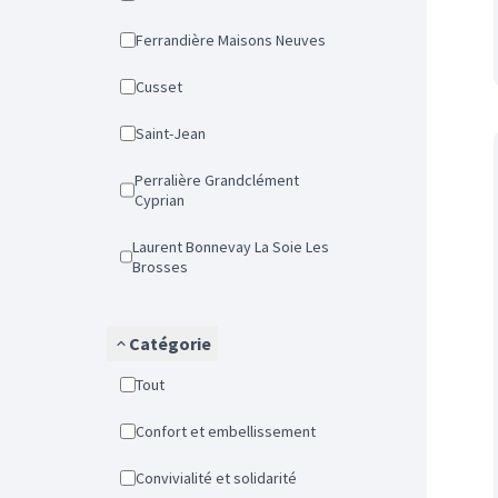
Ferrandière Maisons Neuves
Cusset
Saint-Jean
Perralière Grandclément
Cyprian
Laurent Bonnevay La Soie Les
Brosses
Catégorie
Tout
Confort et embellissement
Convivialité et solidarité