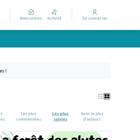
Rencontres
Activité
Se connecter
Leaflet
|
©
OpenStreetMap
contributors
e des points de carte. L'élément peut être utilisé avec un lecteur
es !
us
Les plus
Les plus
Avec le plus
ues
commentées
suivies
d'auteurs