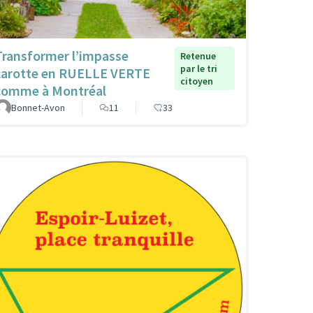
Transformer l’impasse
Retenue
par le tri
carotte en RUELLE VERTE
citoyen
comme à Montréal
Bonnet-Avon
11
33