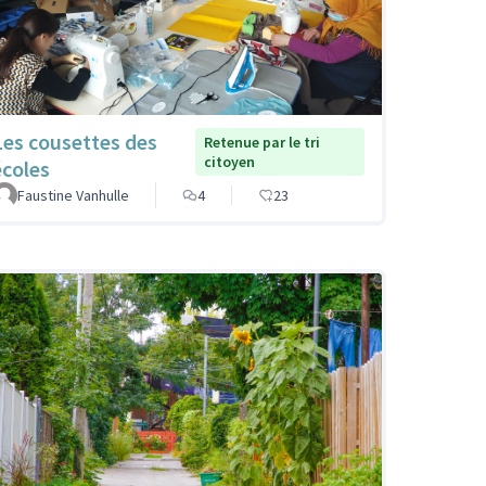
Les cousettes des
Retenue par le tri
citoyen
écoles
Faustine Vanhulle
4
23