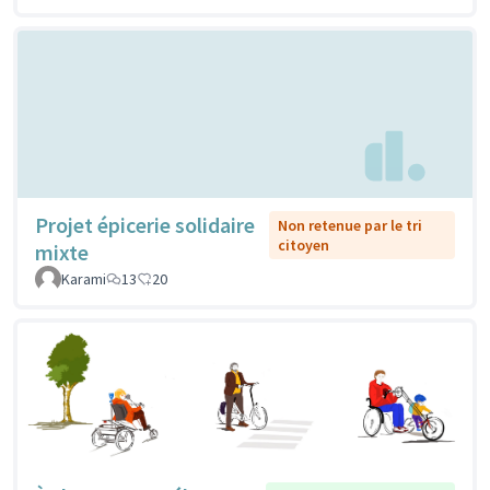
Projet épicerie solidaire
Non retenue par le tri
citoyen
mixte
Karami
13
20