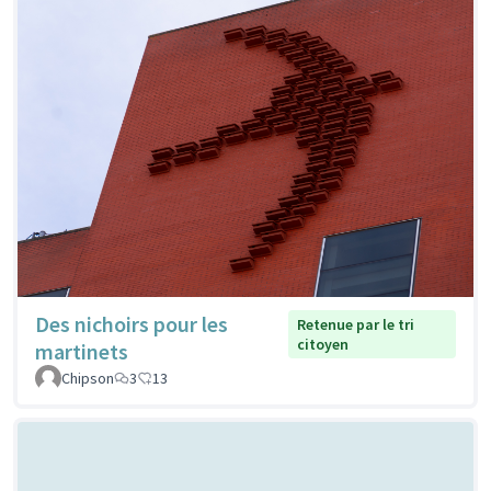
Des nichoirs pour les
Retenue par le tri
citoyen
martinets
Chipson
3
13