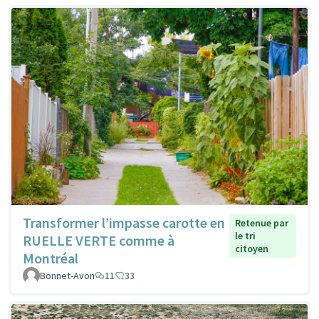
Transformer l’impasse carotte en
Retenue par
le tri
RUELLE VERTE comme à
citoyen
Montréal
Bonnet-Avon
11
33