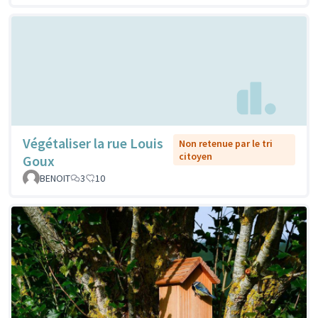
Végétaliser la rue Louis
Non retenue par le tri
citoyen
Goux
BENOIT
3
10