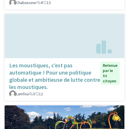
Chabasseur
4
13
Les moustiques, c’est pas
Retenue
par le
automatique ! Pour une politique
tri
globale et ambitieuse de lutte contre
citoyen
les moustiques.
Lamfou
3
12