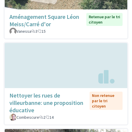
Aménagement Square Léon
Retenue par le tri
citoyen
Meiss/Carré d'or
Vanessa
3
15
Nettoyer les rues de
Non retenue
par le tri
villeurbanne: une proposition
citoyen
éducative
Combescure
2
14