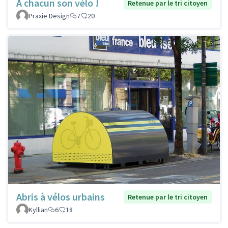
À chacun son vélo !
Retenue par le tri citoyen
Praxie Design
7
20
Abris à vélos urbains
Retenue par le tri citoyen
Kyllian
6
18