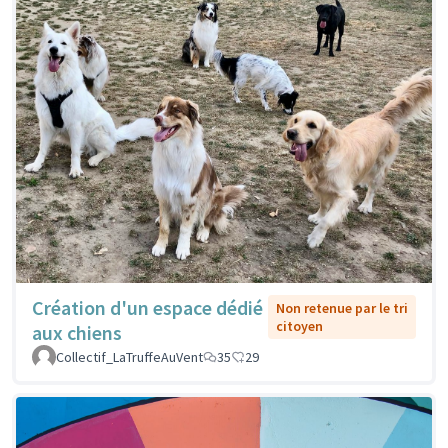
Création d'un espace dédié
Non retenue par le tri
citoyen
aux chiens
Collectif_LaTruffeAuVent
35
29