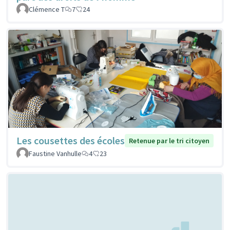
Clémence T
7
24
Les cousettes des écoles
Retenue par le tri citoyen
Faustine Vanhulle
4
23