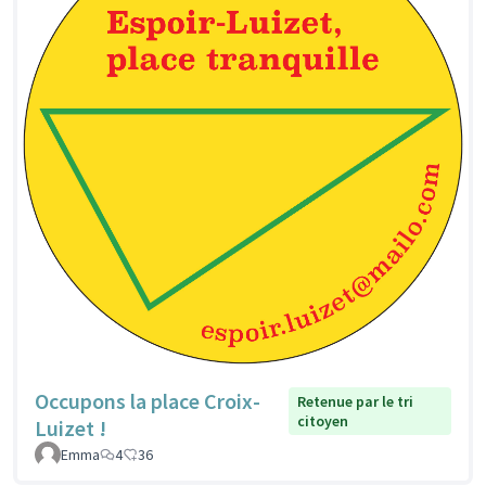
Occupons la place Croix-
Retenue par le tri
citoyen
Luizet !
Emma
4
36