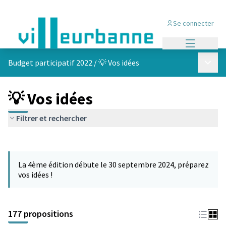
Se connecter
Menu princi
Menu p
Budget participatif 2022
/
💡 Vos idées
💡 Vos idées
Filtrer et rechercher
Passer la carte
Leaflet
|
©
OpenStreetMap
contributors
L'élément suivant est une carte qui présente les éléments de cet
+
La 4ème édition débute le 30 septembre 2024, préparez
−
vos idées !
177 propositions