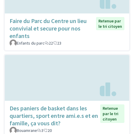
Faire du Parc du Centre un lieu
Retenue par
le tri citoyen
convivial et secure pour nos
enfants
Enfants du parc
22
23
Des paniers de basket dans les
Retenue
par le tri
quartiers, sport entre ami.e.s et en
citoyen
famille, ça vous dit?
Bouamrane
3
20