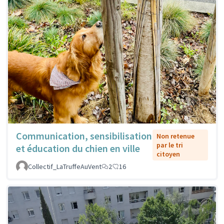
Communication, sensibilisation
Non retenue
par le tri
et éducation du chien en ville
citoyen
Collectif_LaTruffeAuVent
2
16