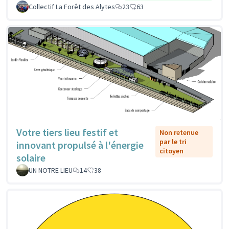
Collectif La Forêt des Alytes
23
63
Votre tiers lieu festif et
Non retenue
par le tri
innovant propulsé à l'énergie
citoyen
solaire
UN NOTRE LIEU
14
38