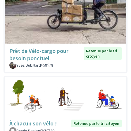
Prêt de Vélo-cargo pour
Retenue par le tri
citoyen
besoin ponctuel.
Yves Dubillard
8
8
À chacun son vélo !
Retenue par le tri citoyen
Praxie Design
7
20