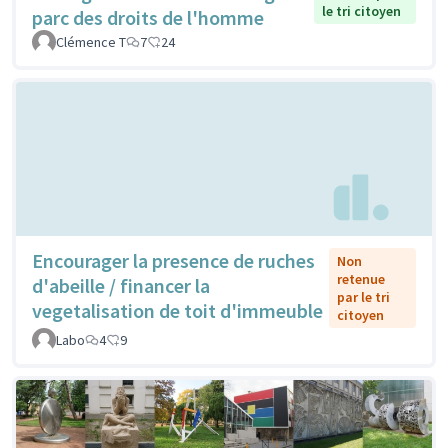
le tri citoyen
parc des droits de l'homme
Clémence T
7
24
Encourager la presence de ruches
Non
retenue
d'abeille / financer la
par le tri
vegetalisation de toit d'immeuble
citoyen
Labo
4
9