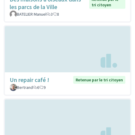
tri citoyen
les parcs de la Ville
BATELIER Manuel
3
8
Un repair café !
Retenue par le tri citoyen
Bertrand
6
9