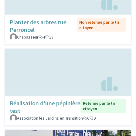
Planter des arbres rue
Non retenue par le tri
citoyen
Perroncel
Chabasseur
4
13
Réalisation d'une pépinière
Retenue par le tri
citoyen
test
Association les Jardins en Transition
6
9