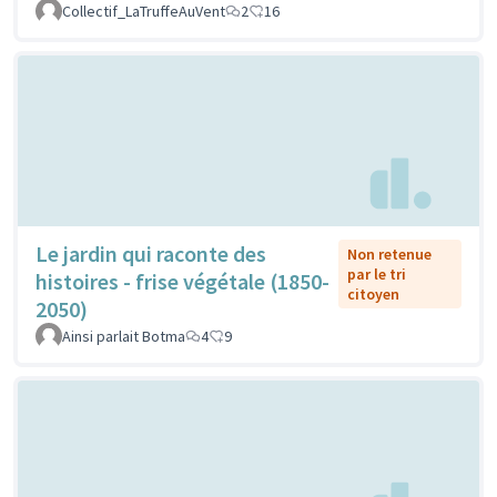
Collectif_LaTruffeAuVent
2
16
Le jardin qui raconte des
Non retenue
par le tri
histoires - frise végétale (1850-
citoyen
2050)
Ainsi parlait Botma
4
9