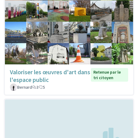
Valoriser les œuvres d'art dans
Retenue par le
tri citoyen
l'espace public
Bernard
3
5