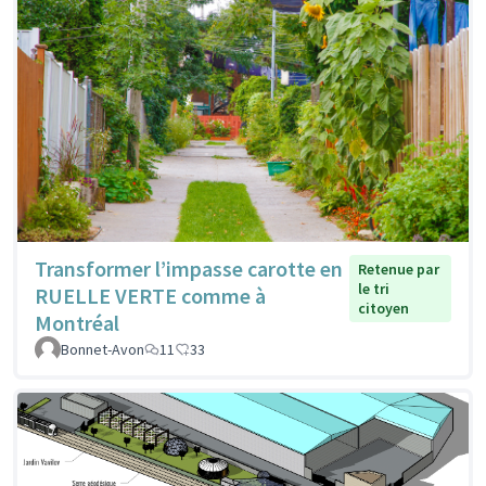
Transformer l’impasse carotte en
Retenue par
le tri
RUELLE VERTE comme à
citoyen
Montréal
Bonnet-Avon
11
33