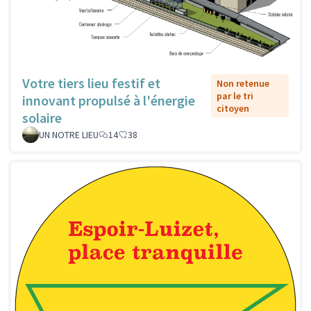
Votre tiers lieu festif et
Non retenue
par le tri
innovant propulsé à l'énergie
citoyen
solaire
UN NOTRE LIEU
14
38