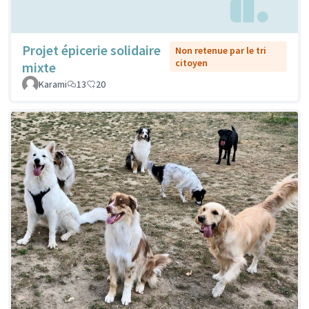
Projet épicerie solidaire
Non retenue par le tri
citoyen
mixte
Karami
13
20