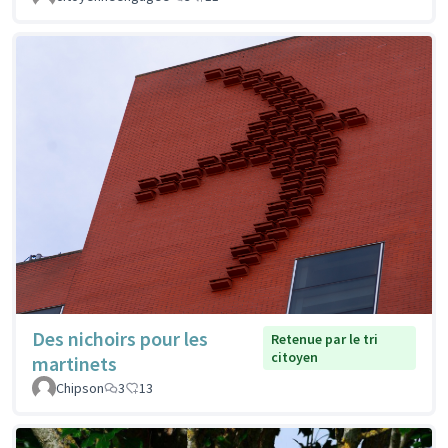
Des nichoirs pour les
Retenue par le tri
citoyen
martinets
Chipson
3
13