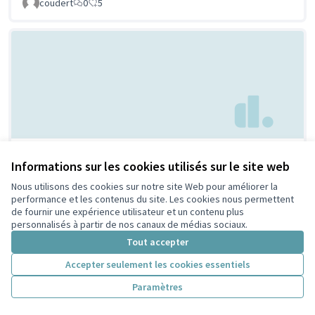
coudert
0
5
Parc à chien à
Non retenue par le tri
Informations sur les cookies utilisés sur le site web
citoyen
Villeurbanne
Nous utilisons des cookies sur notre site Web pour améliorer la
Febpecker
9
9
performance et les contenus du site. Les cookies nous permettent
de fournir une expérience utilisateur et un contenu plus
personnalisés à partir de nos canaux de médias sociaux.
Tout accepter
Accepter seulement les cookies essentiels
Paramètres