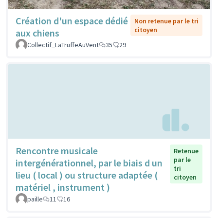
Création d'un espace dédié
Non retenue par le tri
citoyen
aux chiens
Collectif_LaTruffeAuVent
35
29
Rencontre musicale
Retenue
par le
intergénérationnel, par le biais d un
tri
lieu ( local ) ou structure adaptée (
citoyen
matériel , instrument )
paille
11
16