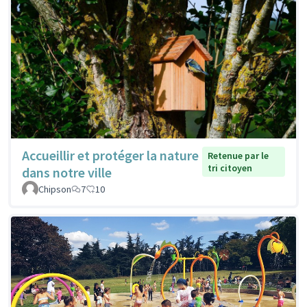
Accueillir et protéger la nature
Retenue par le
tri citoyen
dans notre ville
Chipson
7
10