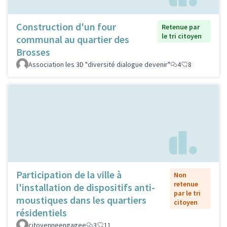
Construction d'un four
Retenue par
le tri citoyen
communal au quartier des
Brosses
Association les 3D "diversité dialogue devenir"
4
8
Participation de la ville à
Non
retenue
l'installation de dispositifs anti-
par le tri
moustiques dans les quartiers
citoyen
résidentiels
citoyenneengagee
3
11