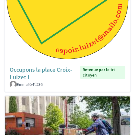
Occupons la place Croix-
Retenue par le tri
citoyen
Luizet !
Emma
4
36