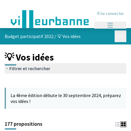
Se connecter
Menu princi
Menu p
Budget participatif 2022
/
💡 Vos idées
💡 Vos idées
Filtrer et rechercher
Passer la carte
Leaflet
|
©
OpenStreetMap
contributors
L'élément suivant est une carte qui présente les éléments de cet
+
La 4ème édition débute le 30 septembre 2024, préparez
−
vos idées !
177 propositions