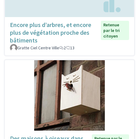
Encore plus d’arbres, et encore
Retenue
par le tri
plus de végétation proche des
citoyen
bâtiments
Gratte Ciel Centre Ville
2
13
Des maisons à oiseaux dans
Retenue par le