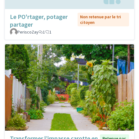
Le PO'rtager, potager
Non retenue par le tri
citoyen
partager
PeriscoZay
1
1
Transformer l’impasse carotte en
Retenue par