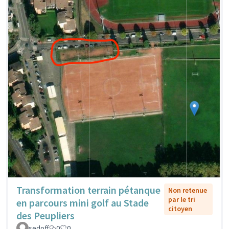
Transformation terrain pétanque
Non retenue
par le tri
en parcours mini golf au Stade
citoyen
des Peupliers
sedoff
0
0