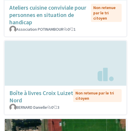
Ateliers cuisine conviviale pour
Non retenue
par le tri
personnes en situation de
citoyen
handicap
Association POTINAMBOUR
0
1
Boîte à livres Croix Luizet
Non retenue par le tri
citoyen
Nord
BERNARD Danielle
0
3