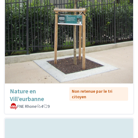
Nature en
Non retenue par le tri
citoyen
Vill’eurbanne
FNE Rhone
4
9