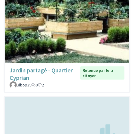
Jardin partagé - Quartier
Retenue par le tri
citoyen
Cyprian
Bibop39
0
2