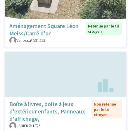
Aménagement Square Léon
Retenue par le tri
citoyen
Meiss/Carré d'or
Vanessa
3
15
Boîte à livres, boite à jeux
Non retenue
par le tri
d'extérieur enfants, Panneaux
citoyen
d'affichage,
JANIER
1
5