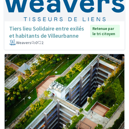
Tiers lieu Solidaire entre exilés
Retenue par
le tri citoyen
et habitants de Villeurbanne
Weavers
0
2