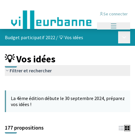
Se connecter
Menu princi
Menu p
Budget participatif 2022
/
💡 Vos idées
💡 Vos idées
Filtrer et rechercher
Passer la carte
Leaflet
|
©
OpenStreetMap
contributors
L'élément suivant est une carte qui présente les éléments de cet
+
La 4ème édition débute le 30 septembre 2024, préparez
−
vos idées !
177 propositions