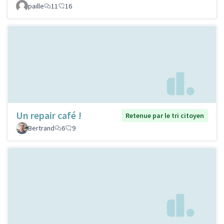
paille
11
16
Un repair café !
Retenue par le tri citoyen
Bertrand
6
9