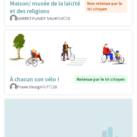
Maison/ musée de la laïcité
Non retenue par le
tri citoyen
et des religions
GARRET-FLAUDY SALHI
0
0
À chacun son vélo !
Retenue par le tri citoyen
Praxie Design
7
20