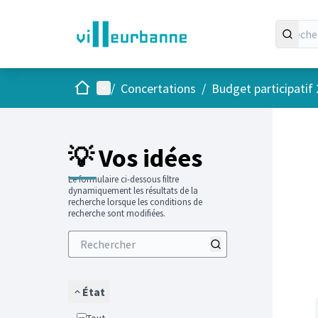
Accueil
Menu principal
/
Concertations
/
Budget participatif
Passer
L'élément
+
−
💡 Vos idées
Le formulaire ci-dessous filtre
dynamiquement les résultats de la
recherche lorsque les conditions de
recherche sont modifiées.
État