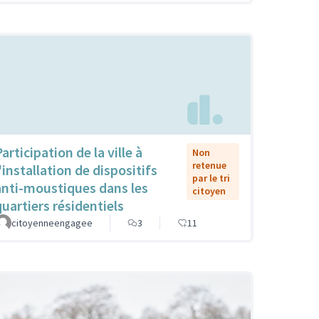
articipation de la ville à
Non
retenue
'installation de dispositifs
par le tri
anti-moustiques dans les
citoyen
quartiers résidentiels
citoyenneengagee
3
11