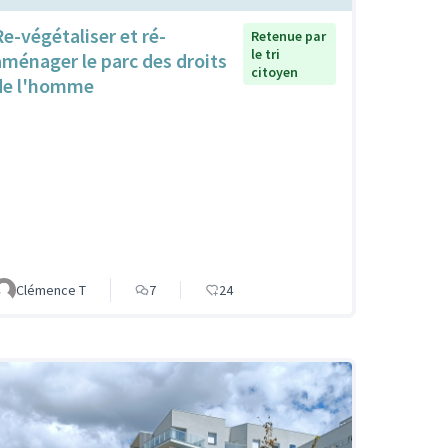
Re-végétaliser et ré-
Retenue par
le tri
aménager le parc des droits
citoyen
de l'homme
Clémence T
7
24