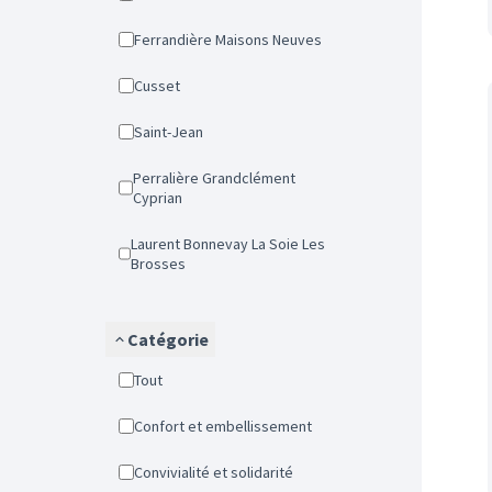
Ferrandière Maisons Neuves
Cusset
Saint-Jean
Perralière Grandclément
Cyprian
Laurent Bonnevay La Soie Les
Brosses
Catégorie
Tout
Confort et embellissement
Convivialité et solidarité