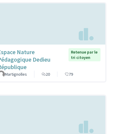
Espace Nature
Retenue par le
tri citoyen
Pédagogique Dedieu
République
Martignolles
20
79