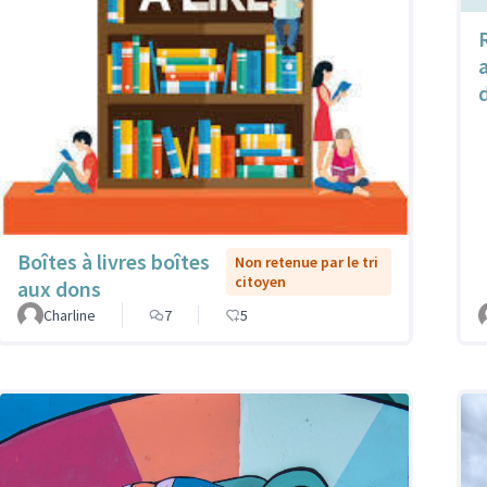
Boîtes à livres boîtes
Non retenue par le tri
citoyen
aux dons
Charline
7
5