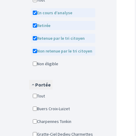
Tout
En cours d’analyse
Retirée
Retenue par le tri citoyen
Non retenue par le tri citoyen
Non éligible
Portée
Tout
Buers Croix-Luizet
Charpennes Tonkin
Gratte-Ciel Dedieu Charmettes