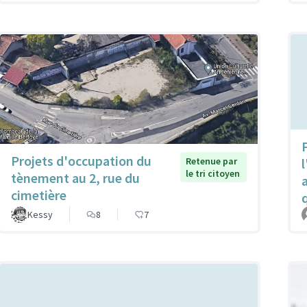
P
Projets d'occupation du
Retenue par
l
le tri citoyen
tènement au 2, rue du
cimetière
Kessy
8
7