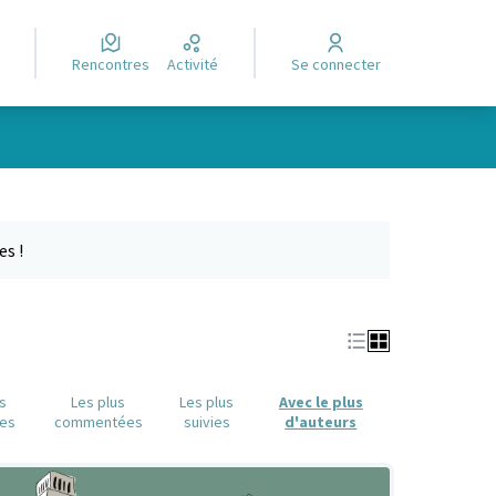
Rencontres
Activité
Se connecter
Leaflet
|
©
OpenStreetMap
contributors
e des points de carte. L'élément peut être utilisé avec un lecteur
es !
us
Les plus
Les plus
Avec le plus
es
commentées
suivies
d'auteurs