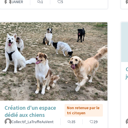
JANIER
1
5
Création d'un espace
Non retenue par le
tri citoyen
dédié aux chiens
Collectif_LaTruffeAuVent
35
29