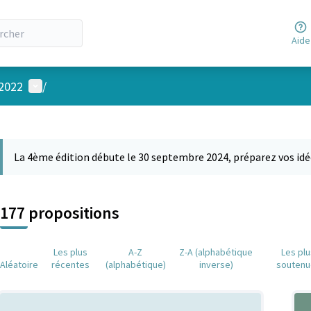
Aide
Menu utilisateur
 2022
/
 la carte
 suivant est une carte qui présente les éléments de cette page comm
La 4ème édition débute le 30 septembre 2024, préparez vos idé
177 propositions
Les plus
A-Z
Z-A (alphabétique
Les pl
Aléatoire
récentes
(alphabétique)
inverse)
soutenu