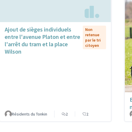
Ajout de sièges individuels
Non
retenue
entre l'avenue Platon et entre
par le tri
l'arrêt du tram et la place
citoyen
Wilson
Résidents du Tonkin
2
2