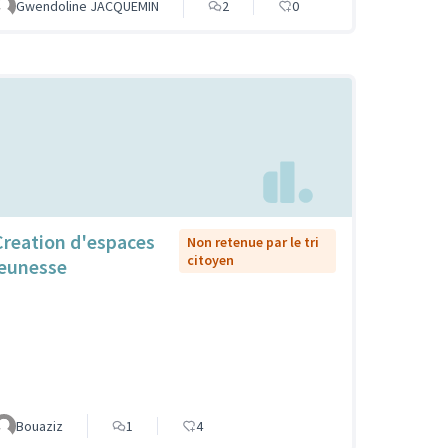
Gwendoline JACQUEMIN
2
0
Creation d'espaces
Non retenue par le tri
citoyen
jeunesse
Bouaziz
1
4