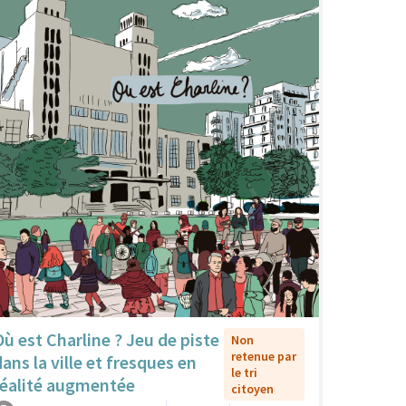
Où est Charline ? Jeu de piste
Non
retenue par
dans la ville et fresques en
le tri
réalité augmentée
citoyen