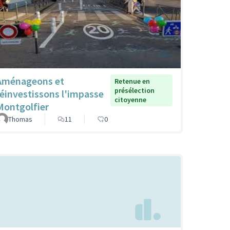
Aménageons et
Retenue en
présélection
réinvestissons l'impasse
citoyenne
Montgolfier
Thomas
11
0