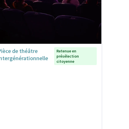
Pièce de théâtre
Retenue en
présélection
intergénérationnelle
citoyenne