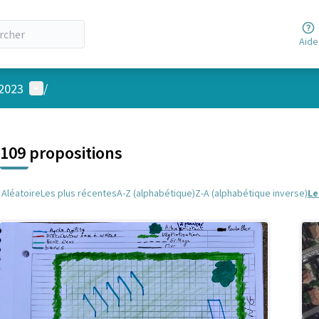
Aide
Menu utilisateur
 2023
/
 la carte
 suivant est une carte qui présente les éléments de cette page comm
109 propositions
Aléatoire
Les plus récentes
A-Z (alphabétique)
Z-A (alphabétique inverse)
Le