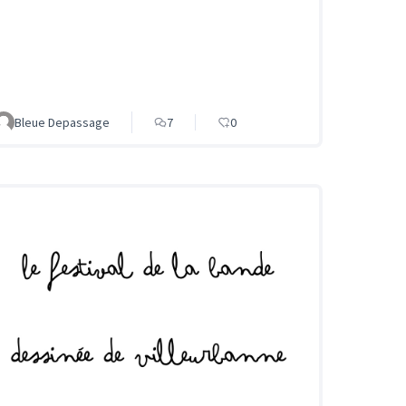
Bleue Depassage
7
0