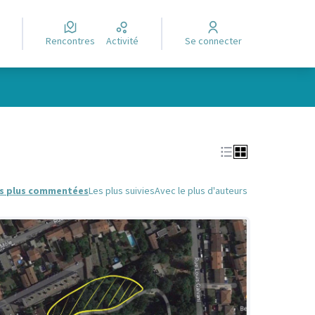
Rencontres
Activité
Se connecter
Leaflet
|
©
OpenStreetMap
contributors
e des points de carte. L'élément peut être utilisé avec un lecteur
s plus commentées
Les plus suivies
Avec le plus d'auteurs