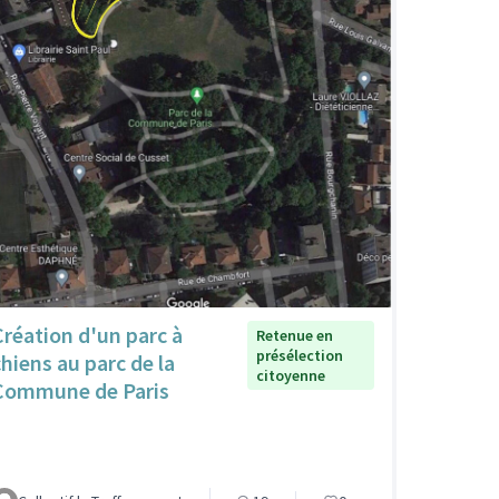
Création d'un parc à
Retenue en
présélection
chiens au parc de la
citoyenne
Commune de Paris