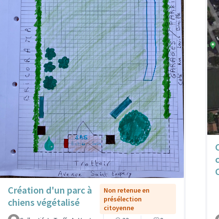
Création d'un parc à
Non retenue en
présélection
chiens végétalisé
citoyenne