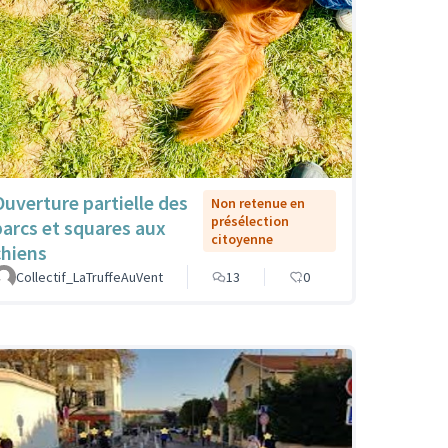
Ouverture partielle des
Non retenue en
présélection
parcs et squares aux
citoyenne
chiens
Collectif_LaTruffeAuVent
13
0