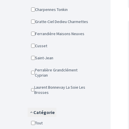
Charpennes Tonkin
Gratte-Ciel Dedieu Charmettes
Ferrandière Maisons Neuves
Cusset
Saint-Jean
Perralière Grandclément
Cyprian
Laurent Bonnevay La Soie Les
Brosses
Catégorie
Tout