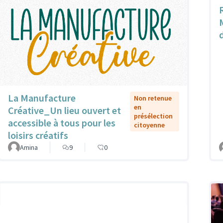
La Manufacture
Non retenue
en
Créative_Un lieu ouvert et
présélection
accessible à tous pour les
citoyenne
loisirs créatifs
Amina
9
0