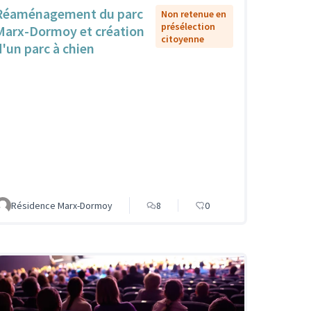
Réaménagement du parc
Non retenue en
présélection
Marx-Dormoy et création
citoyenne
d'un parc à chien
Résidence Marx-Dormoy
8
0