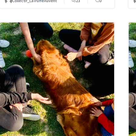
Collectif_LaTruffeAuVent
23
0