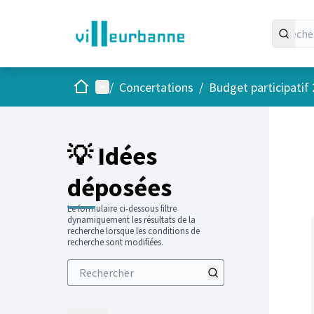
Accueil
Menu principal
/
Concertations
/
Budget participatif
Passer
L'élément
+
−
💡 Idées
déposées
Le formulaire ci-dessous filtre
dynamiquement les résultats de la
recherche lorsque les conditions de
recherche sont modifiées.