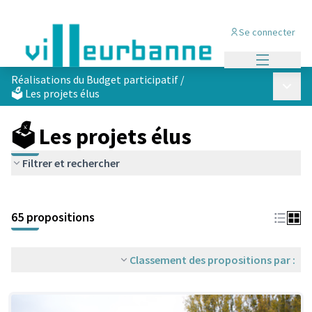
Se connecter
Menu princi
Réalisations du Budget participatif
/
Menu p
🗳️ Les projets élus
🗳️ Les projets élus
Filtrer et rechercher
Passer la carte
Leaflet
|
©
OpenStreetMap
contributors
L'élément suivant est une carte qui présente les éléments de cet
+
65 propositions
−
Classement des propositions par :