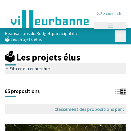
Se connecter
Menu princi
Réalisations du Budget participatif
/
Menu p
🗳️ Les projets élus
🗳️ Les projets élus
Filtrer et rechercher
Passer la carte
Leaflet
|
©
OpenStreetMap
contributors
L'élément suivant est une carte qui présente les éléments de cet
+
65 propositions
−
Classement des propositions par :