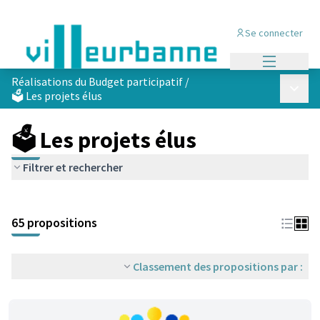
Se connecter
Menu princi
Réalisations du Budget participatif
/
Menu p
🗳️ Les projets élus
🗳️ Les projets élus
Filtrer et rechercher
Passer la carte
Leaflet
|
©
OpenStreetMap
contributors
L'élément suivant est une carte qui présente les éléments de cet
+
65 propositions
−
Classement des propositions par :