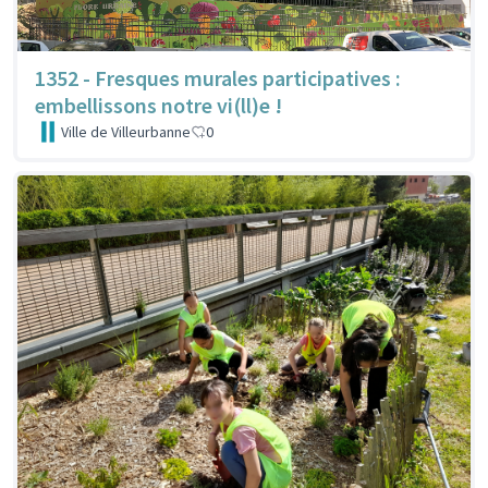
1352 - Fresques murales participatives :
embellissons notre vi(ll)e !
Ville de Villeurbanne
0