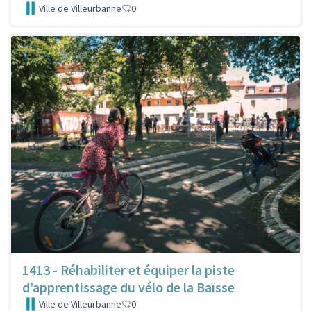
Ville de Villeurbanne
0
1413 - Réhabiliter et équiper la piste
d’apprentissage du vélo de la Baïsse
Ville de Villeurbanne
0