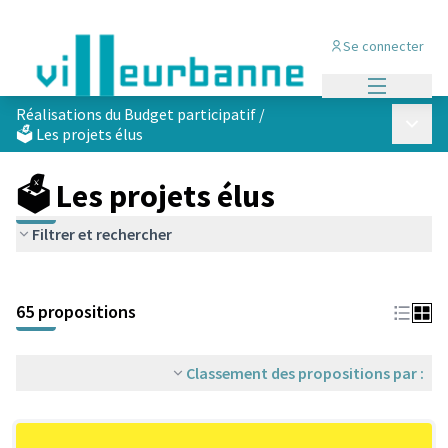
Se connecter
Menu princi
Réalisations du Budget participatif
/
Menu p
🗳️ Les projets élus
🗳️ Les projets élus
Filtrer et rechercher
Passer la carte
Leaflet
|
©
OpenStreetMap
contributors
L'élément suivant est une carte qui présente les éléments de cet
+
65 propositions
−
Classement des propositions par :