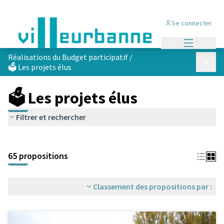
Se connecter
Menu princi
Réalisations du Budget participatif
/
Menu p
🗳️ Les projets élus
🗳️ Les projets élus
Filtrer et rechercher
Passer la carte
Leaflet
|
©
OpenStreetMap
contributors
L'élément suivant est une carte qui présente les éléments de cet
+
65 propositions
−
Classement des propositions par :