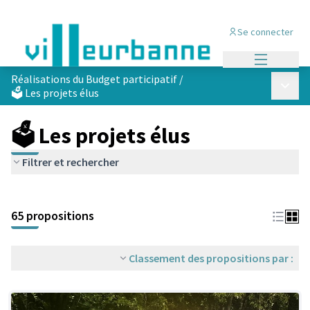
Se connecter
Menu princi
Réalisations du Budget participatif
/
Menu p
🗳️ Les projets élus
🗳️ Les projets élus
Filtrer et rechercher
Passer la carte
Leaflet
|
©
OpenStreetMap
contributors
L'élément suivant est une carte qui présente les éléments de cet
+
65 propositions
−
Classement des propositions par :