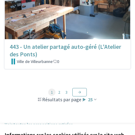
443 - Un atelier partagé auto-géré (L'Atelier
des Ponts)
Ville de Villeurbanne
0
1
2
3
Résultats par page :
25
Voir toutes les propositions retirées
Informations sur les cookies utilisés sur le site web