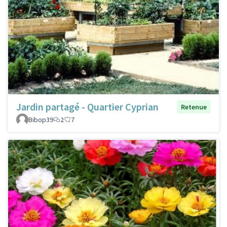
Jardin partagé - Quartier Cyprian
Retenue
Bibop39
2
7