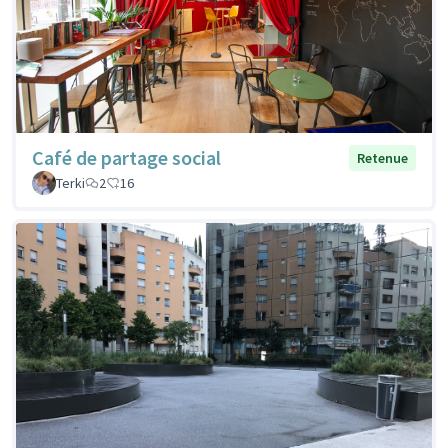
Café de partage social
Retenue
Terki
2
16