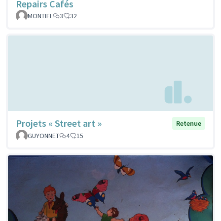
Repairs Cafés
MONTIEL
3
32
Projets « Street art »
Retenue
GUYONNET
4
15