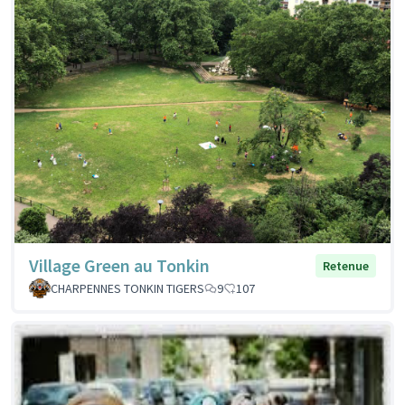
Village Green au Tonkin
Retenue
CHARPENNES TONKIN TIGERS
9
107