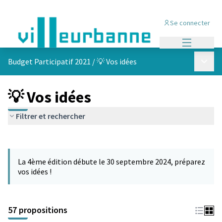
Se connecter
Menu princi
Menu p
Budget Participatif 2021
/
💡 Vos idées
💡 Vos idées
Filtrer et rechercher
Passer la carte
L'élément suivant est une carte qui présente les éléments de cet
La 4ème édition débute le 30 septembre 2024, préparez
vos idées !
57 propositions