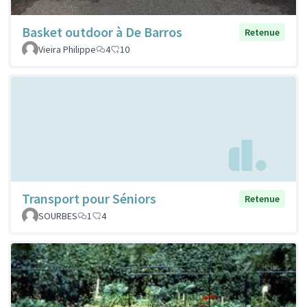
Basket outdoor à De Barros
Retenue
Vieira Philippe
4
10
Transport pour Séniors
Retenue
SOURBES
1
4