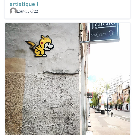
artistique !
Lou
5
22