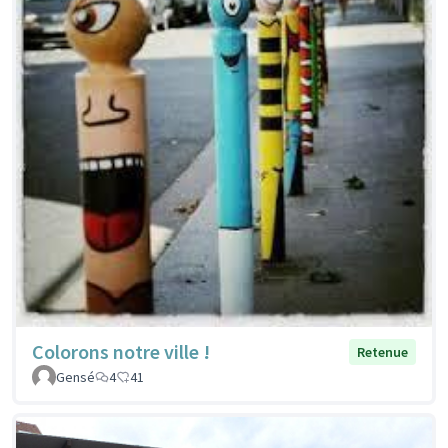
Colorons notre ville !
Retenue
Gensé
4
41