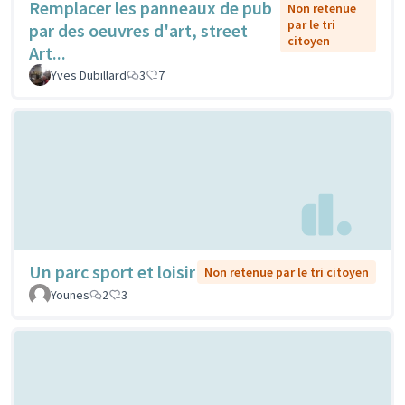
Remplacer les panneaux de pub
Non retenue
par le tri
par des oeuvres d'art, street
citoyen
Art...
Yves Dubillard
3
7
Un parc sport et loisir
Non retenue par le tri citoyen
Younes
2
3