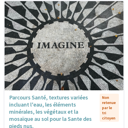
Parcours Santé, textures variées
Non
retenue
incluant l'eau, les éléments
par le
minérales, les végétaux et la
tri
mosaïque au sol pour la Sante des
citoyen
pieds nus.