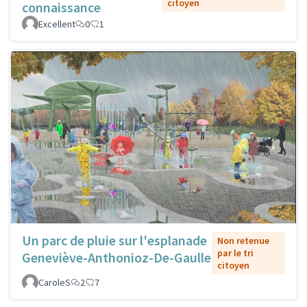
citoyen
connaissance
Excellent
0
1
Un parc de pluie sur l'esplanade
Non retenue
par le tri
Geneviève-Anthonioz-De-Gaulle
citoyen
CaroleS
2
7