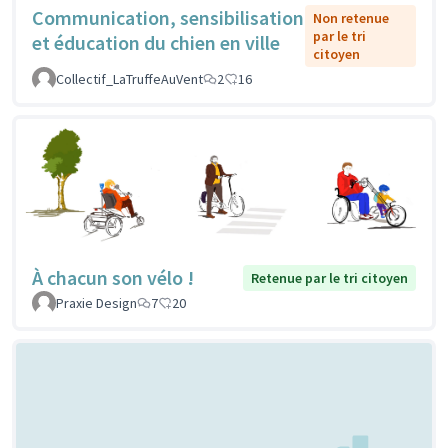
Communication, sensibilisation
Non retenue
par le tri
et éducation du chien en ville
citoyen
Collectif_LaTruffeAuVent
2
16
À chacun son vélo !
Retenue par le tri citoyen
Praxie Design
7
20