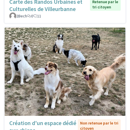
Carte des Randos Urbaines et
Retenue par le
tri citoyen
Culturelles de Villeurbanne
2Bech
0
11
Création d'un espace dédié
Non retenue par le tri
citoyen