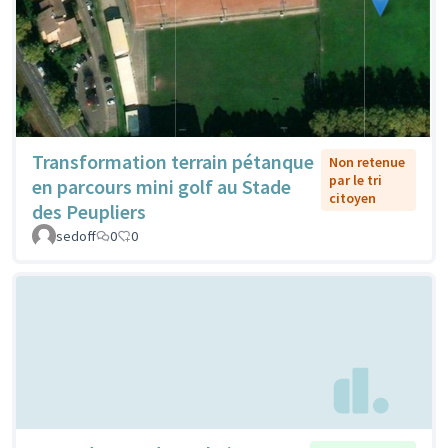
Transformation terrain pétanque
Non retenue
par le tri
en parcours mini golf au Stade
citoyen
des Peupliers
sedoff
0
0