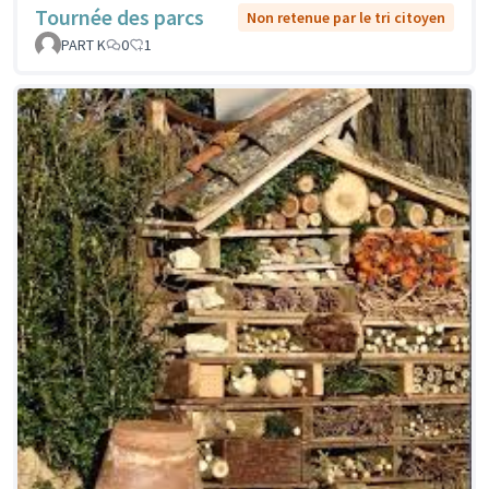
Tournée des parcs
Non retenue par le tri citoyen
PART K
0
1