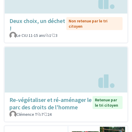
Deux choix, un déchet
Non retenue par le tri
citoyen
!
Le CVJ 11-15 ans
1
3
Re-végétaliser et ré-aménager le
Retenue par
le tri citoyen
parc des droits de l'homme
Clémence T
7
24