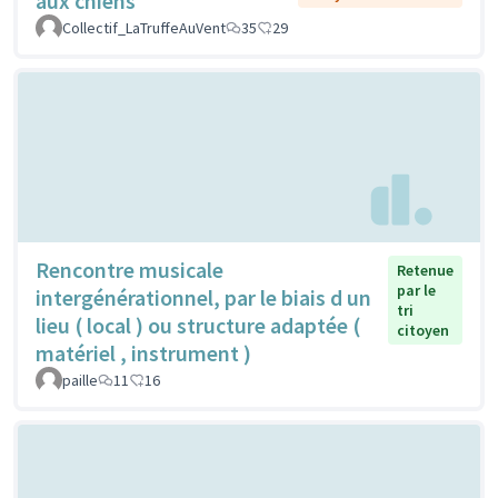
aux chiens
Collectif_LaTruffeAuVent
35
29
Rencontre musicale
Retenue
par le
intergénérationnel, par le biais d un
tri
lieu ( local ) ou structure adaptée (
citoyen
matériel , instrument )
paille
11
16