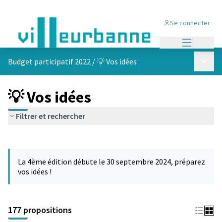
Se connecter
Menu princi
Menu p
Budget participatif 2022
/
💡 Vos idées
💡 Vos idées
Filtrer et rechercher
Passer la carte
Leaflet
|
©
OpenStreetMap
contributors
L'élément suivant est une carte qui présente les éléments de cet
+
La 4ème édition débute le 30 septembre 2024, préparez
−
vos idées !
177 propositions