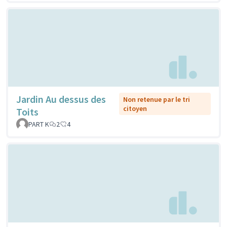
Jardin Au dessus des
Non retenue par le tri
citoyen
Toits
PART K
2
4