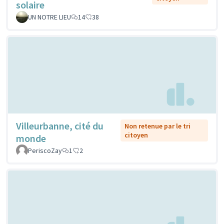
solaire
UN NOTRE LIEU
14
38
Villeurbanne, cité du
Non retenue par le tri
citoyen
monde
PeriscoZay
1
2