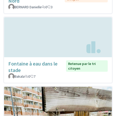
Nord
BERNARD Danielle
0
3
Fontaine à eau dans le
Retenue par le tri
citoyen
stade
Bakala
0
7