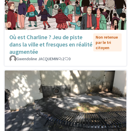
Où est Charline ? Jeu de piste
Non retenue
par le tri
dans la ville et fresques en réalité
citoyen
augmentée
Gwendoline JACQUEMIN
2
0