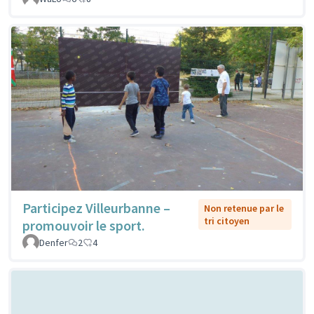
Participez Villeurbanne –
Non retenue par le
tri citoyen
promouvoir le sport.
Denfer
2
4