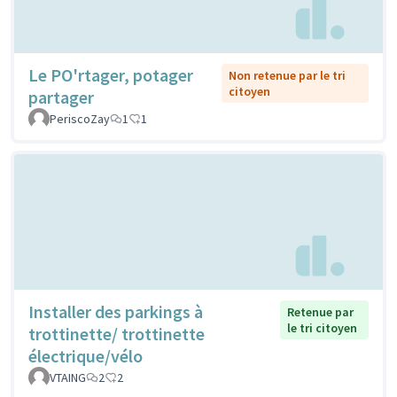
Le PO'rtager, potager
Non retenue par le tri
citoyen
partager
PeriscoZay
1
1
Installer des parkings à
Retenue par
le tri citoyen
trottinette/ trottinette
électrique/vélo
VTAING
2
2