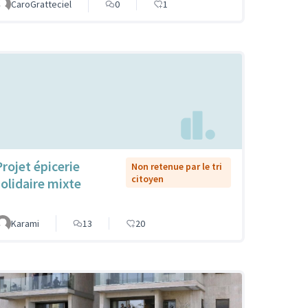
CaroGratteciel
0
1
Projet épicerie
Non retenue par le tri
citoyen
solidaire mixte
Karami
13
20