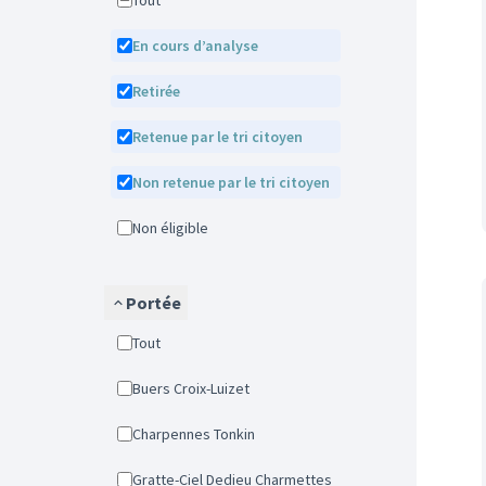
Tout
En cours d’analyse
Retirée
Retenue par le tri citoyen
Non retenue par le tri citoyen
Non éligible
Portée
Tout
Buers Croix-Luizet
Charpennes Tonkin
Gratte-Ciel Dedieu Charmettes