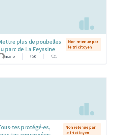
Mettre plus de poubelles
Non retenue par
le tri citoyen
au parc de La Feyssine
marie
0
1
Tous·tes protégé·es,
Non retenue par
le tri citoyen
tous·tes concerné·es