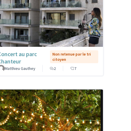
Concert au parc
Non retenue par le tri
citoyen
Chanteur
Matthieu Gauthey
2
7