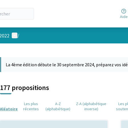
Aide
Menu utilisateur
 2022
/
 la carte
 suivant est une carte qui présente les éléments de cette page comm
La 4ème édition débute le 30 septembre 2024, préparez vos idé
177 propositions
Les plus
A-Z
Z-A (alphabétique
Les p
Aléatoire
récentes
(alphabétique)
inverse)
soute