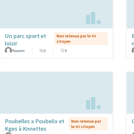
Un parc sport et
Non retenue par le tri
citoyen
loisir
Younes
2
3
Poubelles x Poubelix et
C
Non retenue par
le tri citoyen
Kges à Knnettes