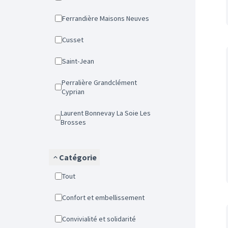
Ferrandière Maisons Neuves
Cusset
Saint-Jean
Perralière Grandclément
Cyprian
Laurent Bonnevay La Soie Les
Brosses
Catégorie
Tout
Confort et embellissement
Convivialité et solidarité