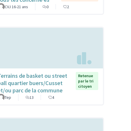
CVJ 16-21 ans
0
2
Terrains de basket ou street
Retenue
par le tri
ball quartier buers/Cusset
citoyen
et/ou parc de la commune
Tep
13
4