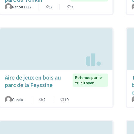
Nanou3232
2
7
Aire de jeux en bois au
Retenue par le
tri citoyen
parc de la Feyssine
Coralie
2
10