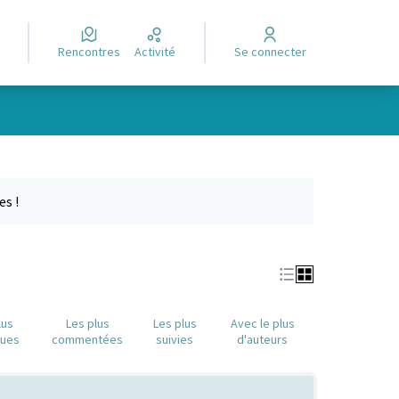
Rencontres
Activité
Se connecter
Leaflet
|
©
OpenStreetMap
contributors
e des points de carte. L'élément peut être utilisé avec un lecteur
es !
lus
Les plus
Les plus
Avec le plus
nues
commentées
suivies
d'auteurs