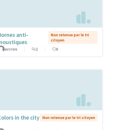
Bornes anti-
Non retenue par le tri
citoyen
moustiques
avcrois
2
6
olors in the city
Non retenue par le tri citoyen