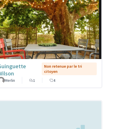
Guinguette
Non retenue par le tri
citoyen
Wilson
Merlin
1
4