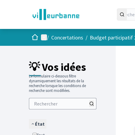
Accueil
Menu principal
/
Concertations
/
Budget participatif
Passer
L'élément
+
−
💡 Vos idées
Le formulaire ci-dessous filtre
dynamiquement les résultats de la
recherche lorsque les conditions de
recherche sont modifiées.
État