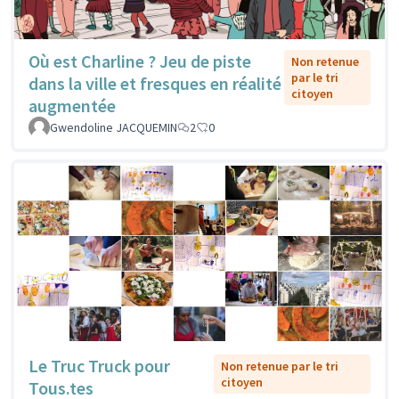
Où est Charline ? Jeu de piste
Non retenue
par le tri
dans la ville et fresques en réalité
citoyen
augmentée
Gwendoline JACQUEMIN
2
0
Le Truc Truck pour
Non retenue par le tri
citoyen
Tous.tes