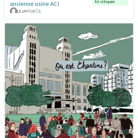
tri citoyen
ancienne usine ACI
LEJAY
0
1