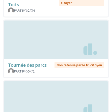
citoyen
Toits
PART K
2
4
Tournée des parcs
Non retenue par le tri citoyen
PART K
0
1