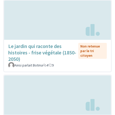
Le jardin qui raconte des
Non retenue
par le tri
histoires - frise végétale (1850-
citoyen
2050)
Ainsi parlait Botma
4
9