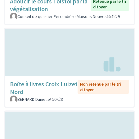
Adoucir le cours Tolstoi par la
Retenue par le tri
citoyen
végétalisation
Conseil de quartier Ferrandière Maisons Neuves
4
9
Boîte à livres Croix Luizet
Non retenue par le tri
citoyen
Nord
BERNARD Danielle
0
3