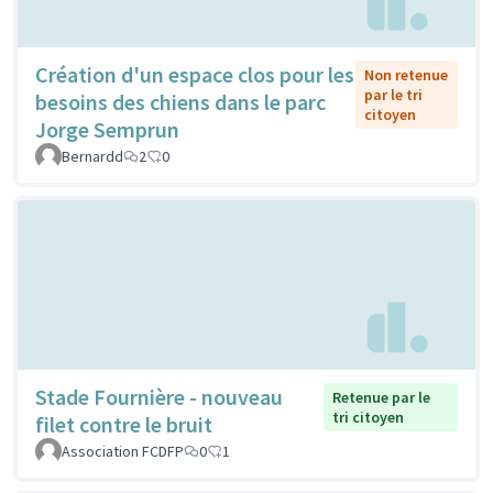
Création d'un espace clos pour les
Non retenue
par le tri
besoins des chiens dans le parc
citoyen
Jorge Semprun
Bernardd
2
0
Stade Fournière - nouveau
Retenue par le
tri citoyen
filet contre le bruit
Association FCDFP
0
1