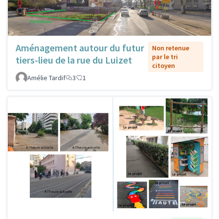
Aménagement autour du futur
Non retenue
par le tri
tiers-lieu de la rue du Luizet
citoyen
Amélie Tardif
3
1