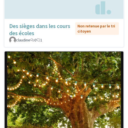
Des sièges dans les cours
Non retenue par le tri
citoyen
des écoles
claudine
0
1