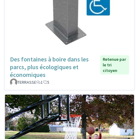
Des fontaines à boire dans les
Retenue par
le tri
parcs, plus écologiques et
citoyen
économiques
TERRASSE
1
5