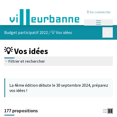
Se connecter
Menu princi
Menu p
Budget participatif 2022
/
💡 Vos idées
💡 Vos idées
Filtrer et rechercher
Passer la carte
Leaflet
|
©
OpenStreetMap
contributors
L'élément suivant est une carte qui présente les éléments de cet
+
La 4ème édition débute le 30 septembre 2024, préparez
−
vos idées !
177 propositions