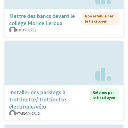
Mettre des bancs devant le
Non retenue par
le tri citoyen
collège Morice Leroux
Haua
0
1
Installer des parkings à
Retenue par
le tri citoyen
trottinette/ trottinette
électrique/vélo
VTAING
2
2