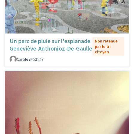
Un parc de pluie sur l'esplanade
Non retenue
par le tri
Geneviève-Anthonioz-De-Gaulle
citoyen
CaroleS
2
7