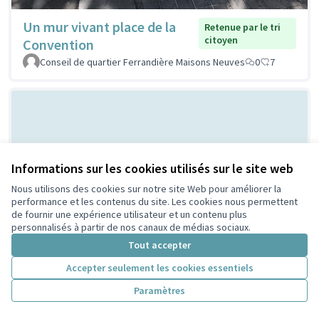
Un mur vivant place de la
Retenue par le tri
citoyen
Convention
Conseil de quartier Ferrandière Maisons Neuves
0
7
Informations sur les cookies utilisés sur le site web
Nous utilisons des cookies sur notre site Web pour améliorer la
performance et les contenus du site. Les cookies nous permettent
de fournir une expérience utilisateur et un contenu plus
Bal Populaire place Lazare
Non retenue par le tri
personnalisés à partir de nos canaux de médias sociaux.
citoyen
Goujon
Tout accepter
MERMET
0
0
Accepter seulement les cookies essentiels
Paramètres