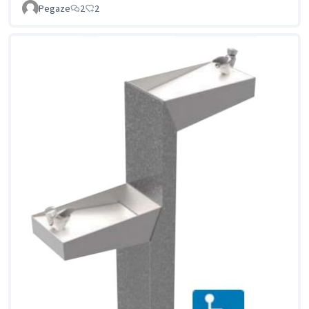
Pegaze
2
2