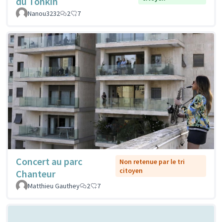
du Tonkin
Nanou3232
2
7
Concert au parc
Non retenue par le tri
citoyen
Chanteur
Matthieu Gauthey
2
7