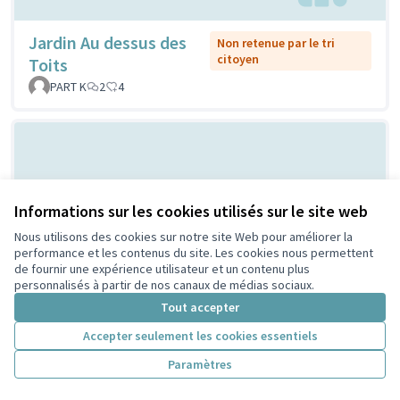
Jardin Au dessus des
Non retenue par le tri
citoyen
Toits
PART K
2
4
Informations sur les cookies utilisés sur le site web
Nous utilisons des cookies sur notre site Web pour améliorer la
performance et les contenus du site. Les cookies nous permettent
de fournir une expérience utilisateur et un contenu plus
Création d'un parc à chien pour la
Non
personnalisés à partir de nos canaux de médias sociaux.
retenue
sécurité et la santé des enfants au
Tout accepter
par le tri
Parc Jacques Prévert
citoyen
Accepter seulement les cookies essentiels
Piégay Bullion
1
1
Paramètres