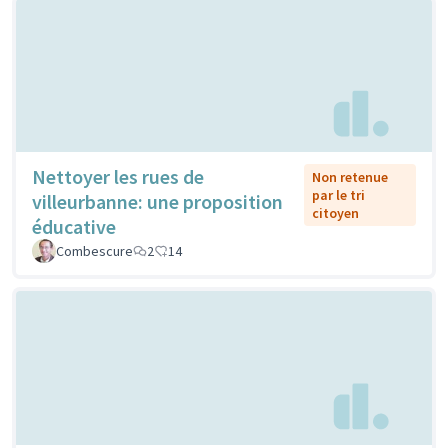
Nettoyer les rues de
Non retenue
par le tri
villeurbanne: une proposition
citoyen
éducative
Combescure
2
14