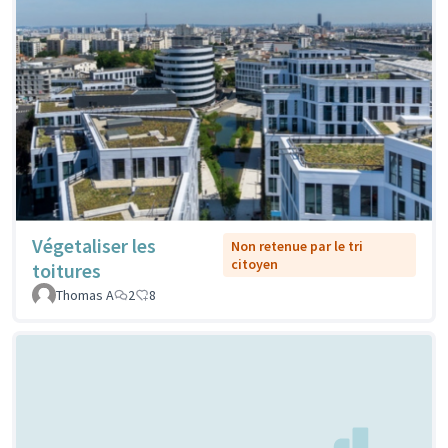
Végetaliser les
Non retenue par le tri
citoyen
toitures
Thomas A
2
8