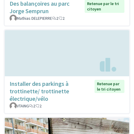
Des balançoires au parc
Retenue par le tri
citoyen
Jorge Semprun
Mathias DELEPIERRE
2
2
Installer des parkings à
Retenue par
le tri citoyen
trottinette/ trottinette
électrique/vélo
VTAING
2
2