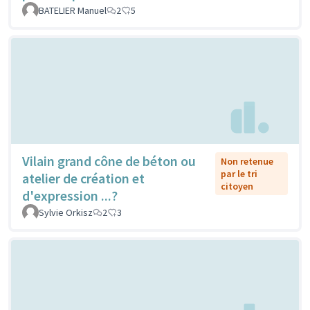
BATELIER Manuel
2
5
Vilain grand cône de béton ou
Non retenue
par le tri
atelier de création et
citoyen
d'expression ...?
Sylvie Orkisz
2
3