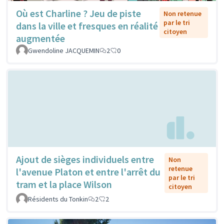
Où est Charline ? Jeu de piste
Non retenue
par le tri
dans la ville et fresques en réalité
citoyen
augmentée
Gwendoline JACQUEMIN
2
0
Ajout de sièges individuels entre
Non
retenue
l'avenue Platon et entre l'arrêt du
par le tri
tram et la place Wilson
citoyen
Résidents du Tonkin
2
2