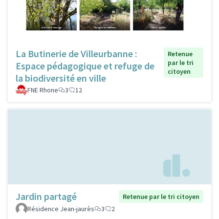
La Butinerie de Villeurbanne :
Retenue
par le tri
Espace pédagogique et refuge de
citoyen
la biodiversité en ville
FNE Rhone
3
12
Jardin partagé
Retenue par le tri citoyen
Résidence Jean-jaurès
3
2