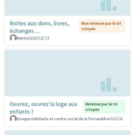
Boites aux dons, livres,
Non retenue par le tri
citoyen
échanges ...
Nanou3232
2
3
Ouvrez, ouvrez la loge aux
Retenue par le tri
citoyen
enfants !
Groupe Habitants et centre social de la Ferrandière
2
6