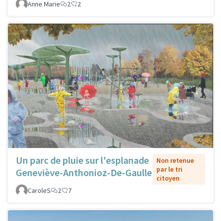
Anne Marie
2
2
Un parc de pluie sur l'esplanade
Non retenue
par le tri
Geneviève-Anthonioz-De-Gaulle
citoyen
CaroleS
2
7