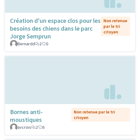
Création d'un espace clos pour les
Non retenue
par le tri
besoins des chiens dans le parc
citoyen
Jorge Semprun
Bernardd
2
0
Bornes anti-
Non retenue par le tri
citoyen
moustiques
avcrois
2
6