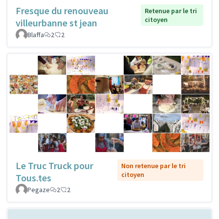
Fresque du renouveau
Retenue par le tri
citoyen
villeurbanne st jean
Blaffa
2
2
Le Truc Truck pour
Non retenue par le tri
citoyen
Tous.tes
Pegaze
2
2