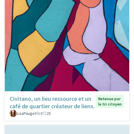
Civitano, un lieu ressource et un
Retenue par
le tri citoyen
café de quartier créateur de liens.
LisaPauget
3
25