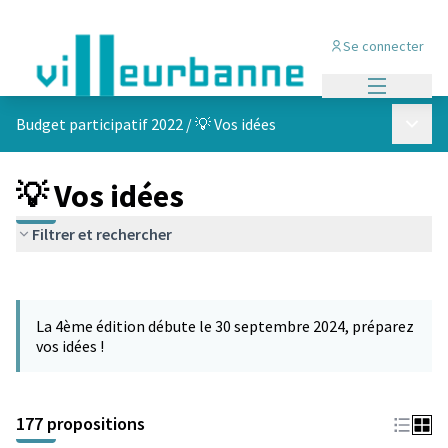
Se connecter
Menu princi
Menu p
Budget participatif 2022
/
💡 Vos idées
💡 Vos idées
Filtrer et rechercher
Passer la carte
Leaflet
|
©
OpenStreetMap
contributors
L'élément suivant est une carte qui présente les éléments de cet
+
La 4ème édition débute le 30 septembre 2024, préparez
−
vos idées !
177 propositions