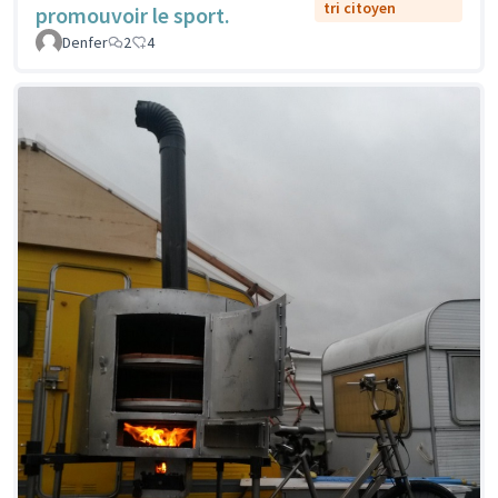
tri citoyen
promouvoir le sport.
Denfer
2
4