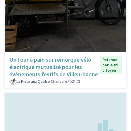
Un four à pain sur remorque vélo
Retenue
par le tri
électrique mutualisé pour les
citoyen
événements festifs de Villeurbanne
La Piste aux Quatre Chansons
2
3