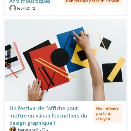
Anti moustiques
Non retenue par le tri citoyen
Tep
2
2
Un festival de l’affiche pour
Non retenue
par le tri
mettre en valeur les métiers du
citoyen
design graphique !
LisaPauget
2
6