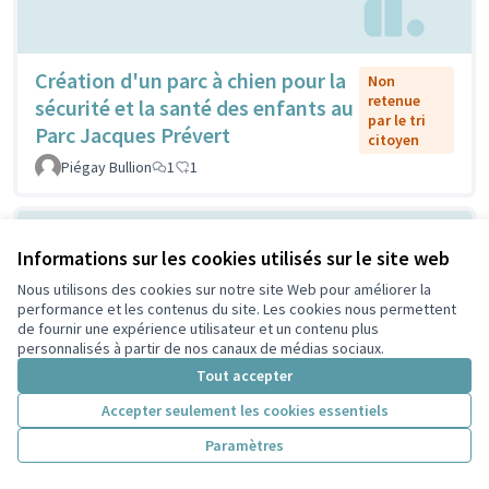
Création d'un parc à chien pour la
Non
retenue
sécurité et la santé des enfants au
par le tri
Parc Jacques Prévert
citoyen
Piégay Bullion
1
1
Informations sur les cookies utilisés sur le site web
Nous utilisons des cookies sur notre site Web pour améliorer la
performance et les contenus du site. Les cookies nous permettent
de fournir une expérience utilisateur et un contenu plus
personnalisés à partir de nos canaux de médias sociaux.
Tout accepter
Encore plus d’arbres, et encore
Retenue
Accepter seulement les cookies essentiels
par le tri
plus de végétation proche des
citoyen
Paramètres
bâtiments
Gratte Ciel Centre Ville
2
13