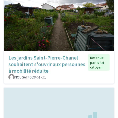
Les jardins Saint-Pierre-Chanel
Retenue
par le tri
souhaitent s'ouvrir aux personnes
citoyen
à mobilité réduite
NOUGAT4069
1
1