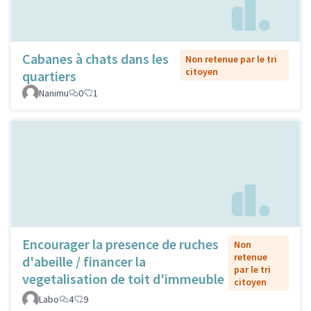
Cabanes à chats dans les
Non retenue par le tri
citoyen
quartiers
Nanimu
0
1
Encourager la presence de ruches
Non
retenue
d'abeille / financer la
par le tri
vegetalisation de toit d'immeuble
citoyen
Labo
4
9