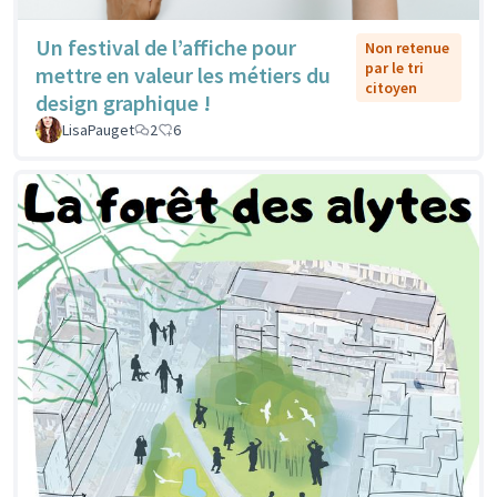
Un festival de l’affiche pour
Non retenue
par le tri
mettre en valeur les métiers du
citoyen
design graphique !
LisaPauget
2
6