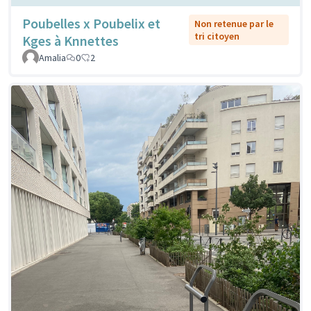
Poubelles x Poubelix et
Non retenue par le
tri citoyen
Kges à Knnettes
Amalia
0
2