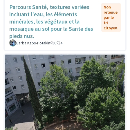
Parcours Santé, textures variées
Non
retenue
incluant l'eau, les éléments
par le
minérales, les végétaux et la
tri
mosaïque au sol pour la Sante des
citoyen
pieds nus.
Barba Kaps-Potakin
0
4