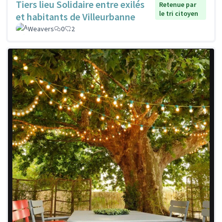
Tiers lieu Solidaire entre exilés
Retenue par
le tri citoyen
et habitants de Villeurbanne
Weavers
0
2