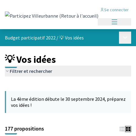
Se connecter
Menu princi
Menu p
Budget participatif 2022
/
💡 Vos idées
💡 Vos idées
Filtrer et rechercher
Passer la carte
Leaflet
|
©
OpenStreetMap
contributors
L'élément suivant est une carte qui présente les éléments de cet
+
La 4ème édition débute le 30 septembre 2024, préparez
−
vos idées !
177 propositions