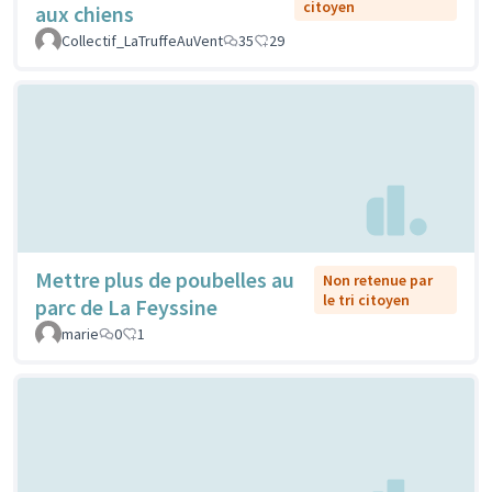
citoyen
aux chiens
Collectif_LaTruffeAuVent
35
29
Mettre plus de poubelles au
Non retenue par
le tri citoyen
parc de La Feyssine
marie
0
1