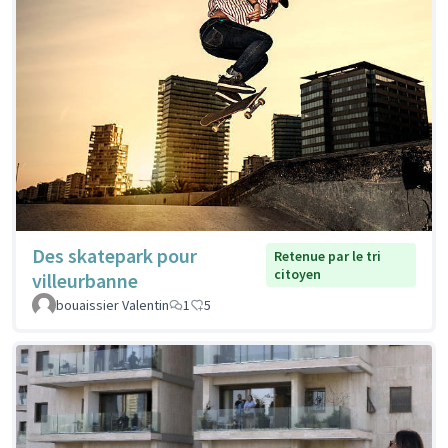
Des skatepark pour
Retenue par le tri
citoyen
villeurbanne
bouaissier Valentin
1
5