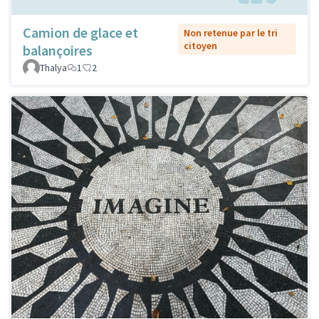
Camion de glace et
Non retenue par le tri
citoyen
balançoires
Thalya
1
2