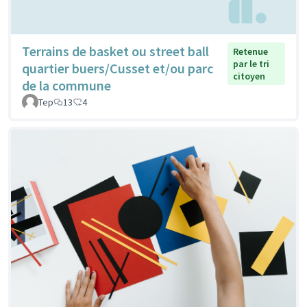
Terrains de basket ou street ball
Retenue
par le tri
quartier buers/Cusset et/ou parc
citoyen
de la commune
Tep
13
4