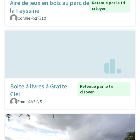
Aire de jeux en bois au parc de
Retenue par le tri
citoyen
la Feyssine
Coralie
2
10
Boite à livres à Gratte-
Retenue par le tri
citoyen
Ciel
Emma
2
5