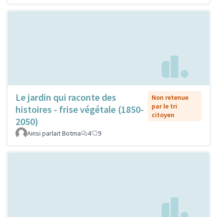
Le jardin qui raconte des
Non retenue
par le tri
histoires - frise végétale (1850-
citoyen
2050)
Ainsi parlait Botma
4
9