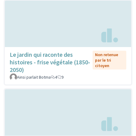
Le jardin qui raconte des
Non retenue
par le tri
histoires - frise végétale (1850-
citoyen
2050)
Ainsi parlait Botma
4
9