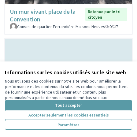
Un mur vivant place de la
Retenue par le tri
citoyen
Convention
Conseil de quartier Ferrandière Maisons Neuves
0
7
Informations sur les cookies utilisés sur le site web
Nous utilisons des cookies sur notre site Web pour améliorer la
performance et les contenus du site. Les cookies nous permettent
de fournir une expérience utilisateur et un contenu plus
Bal Populaire place Lazare
Non retenue par le tri
personnalisés à partir de nos canaux de médias sociaux.
citoyen
Goujon
Tout accepter
MERMET
0
0
Accepter seulement les cookies essentiels
Paramètres