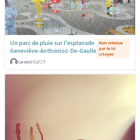
Un parc de pluie sur l'esplanade
Non retenue
par le tri
Geneviève-Anthonioz-De-Gaulle
citoyen
CaroleS
2
7