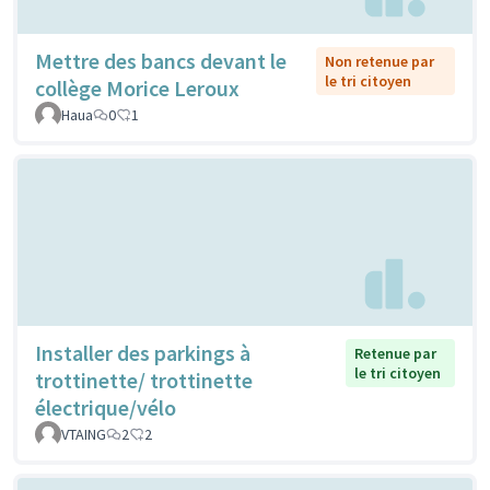
Mettre des bancs devant le
Non retenue par
le tri citoyen
collège Morice Leroux
Haua
0
1
Installer des parkings à
Retenue par
le tri citoyen
trottinette/ trottinette
électrique/vélo
VTAING
2
2