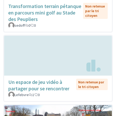
Transformation terrain pétanque
Non retenue
par le tri
en parcours mini golf au Stade
citoyen
des Peupliers
sedoff
0
0
Un espace de jeu vidéo à
Non retenue par
le tri citoyen
partager pour se rencontrer
Lefebvre
1
0