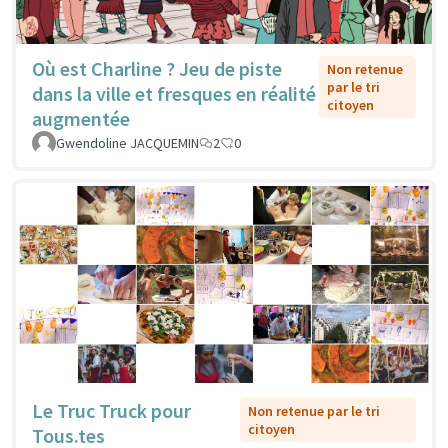
Où est Charline ? Jeu de piste
Non retenue
par le tri
dans la ville et fresques en réalité
citoyen
augmentée
Gwendoline JACQUEMIN
2
0
Le Truc Truck pour
Non retenue par le tri
citoyen
Tous.tes