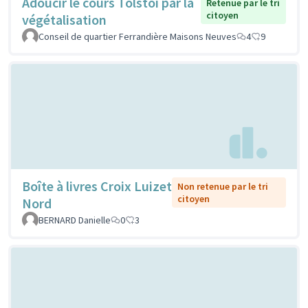
Adoucir le cours Tolstoi par la
Retenue par le tri
citoyen
végétalisation
Conseil de quartier Ferrandière Maisons Neuves
4
9
Boîte à livres Croix Luizet
Non retenue par le tri
citoyen
Nord
BERNARD Danielle
0
3