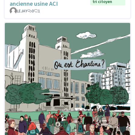
tri citoyen
ancienne usine ACI
LEJAY
0
1