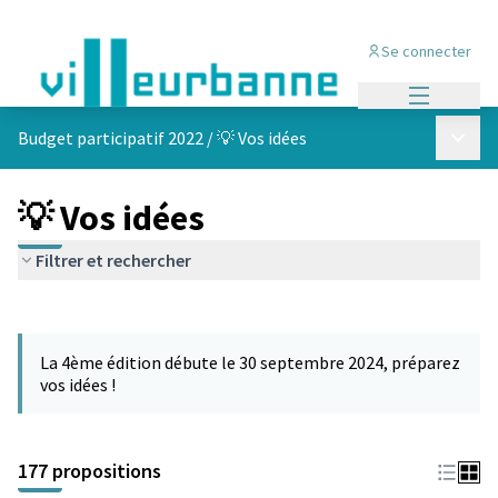
Se connecter
Menu princi
Menu p
Budget participatif 2022
/
💡 Vos idées
💡 Vos idées
Filtrer et rechercher
Passer la carte
Leaflet
|
©
OpenStreetMap
contributors
L'élément suivant est une carte qui présente les éléments de cet
+
La 4ème édition débute le 30 septembre 2024, préparez
−
vos idées !
177 propositions