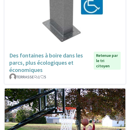
Des fontaines à boire dans les
Retenue par
le tri
parcs, plus écologiques et
citoyen
économiques
TERRASSE
1
5