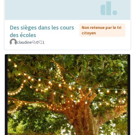
Des sièges dans les cours
Non retenue par le tri
citoyen
des écoles
claudine
0
1