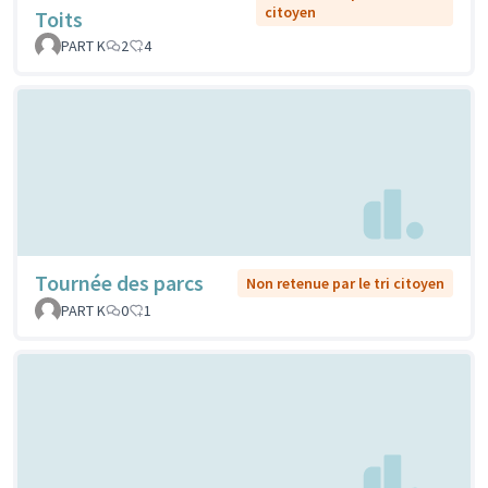
citoyen
Toits
PART K
2
4
Tournée des parcs
Non retenue par le tri citoyen
PART K
0
1