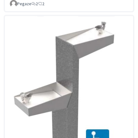
Pegaze
2
2