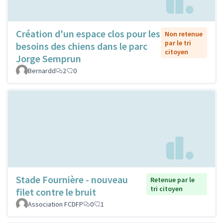
Création d'un espace clos pour les
Non retenue
par le tri
besoins des chiens dans le parc
citoyen
Jorge Semprun
Bernardd
2
0
Stade Fournière - nouveau
Retenue par le
tri citoyen
filet contre le bruit
Association FCDFP
0
1