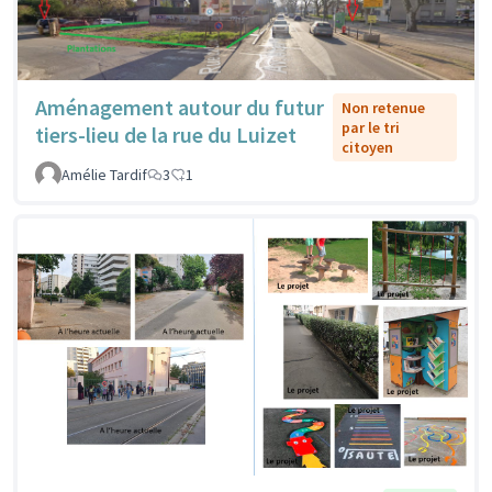
Aménagement autour du futur
Non retenue
par le tri
tiers-lieu de la rue du Luizet
citoyen
Amélie Tardif
3
1