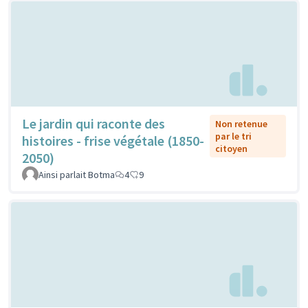
Le jardin qui raconte des
Non retenue
par le tri
histoires - frise végétale (1850-
citoyen
2050)
Ainsi parlait Botma
4
9