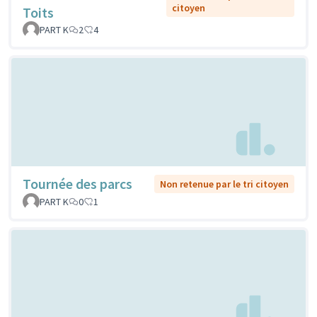
citoyen
Toits
PART K
2
4
Tournée des parcs
Non retenue par le tri citoyen
PART K
0
1