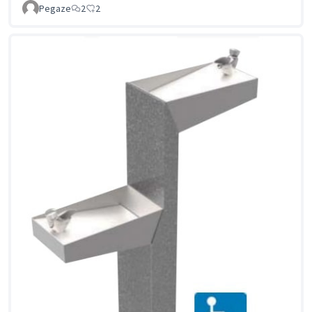
Pegaze
2
2