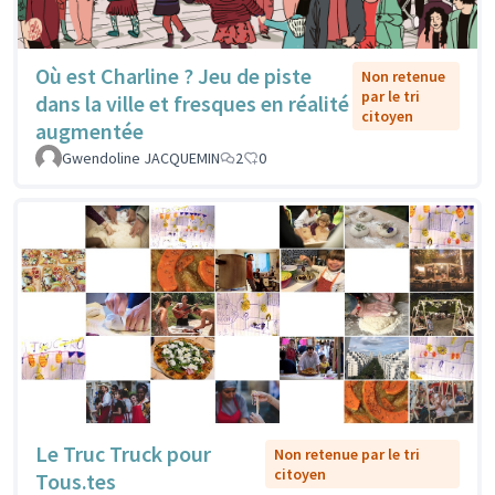
Où est Charline ? Jeu de piste
Non retenue
par le tri
dans la ville et fresques en réalité
citoyen
augmentée
Gwendoline JACQUEMIN
2
0
Le Truc Truck pour
Non retenue par le tri
citoyen
Tous.tes