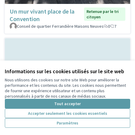
Un mur vivant place de la
Retenue par le tri
citoyen
Convention
Conseil de quartier Ferrandière Maisons Neuves
0
7
Informations sur les cookies utilisés sur le site web
Nous utilisons des cookies sur notre site Web pour améliorer la
performance et les contenus du site. Les cookies nous permettent
de fournir une expérience utilisateur et un contenu plus
Bal Populaire place Lazare
Non retenue par le tri
personnalisés à partir de nos canaux de médias sociaux.
citoyen
Goujon
Tout accepter
MERMET
0
0
Accepter seulement les cookies essentiels
Paramètres