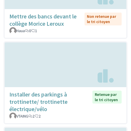
Mettre des bancs devant le
Non retenue par
le tri citoyen
collège Morice Leroux
Haua
0
1
Installer des parkings à
Retenue par
le tri citoyen
trottinette/ trottinette
électrique/vélo
VTAING
2
2