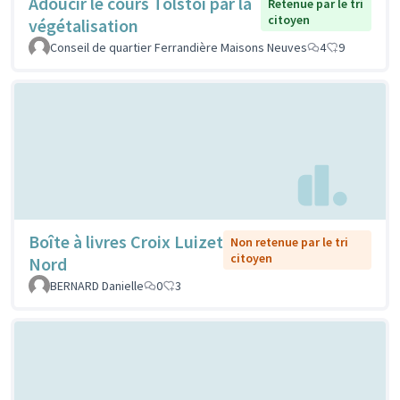
Adoucir le cours Tolstoi par la
Retenue par le tri
citoyen
végétalisation
Conseil de quartier Ferrandière Maisons Neuves
4
9
Boîte à livres Croix Luizet
Non retenue par le tri
citoyen
Nord
BERNARD Danielle
0
3