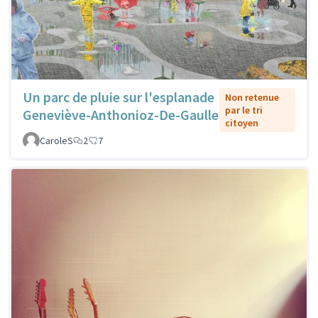
Un parc de pluie sur l'esplanade
Non retenue
par le tri
Geneviève-Anthonioz-De-Gaulle
citoyen
CaroleS
2
7