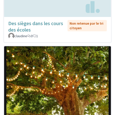
Des sièges dans les cours
Non retenue par le tri
citoyen
des écoles
claudine
0
1