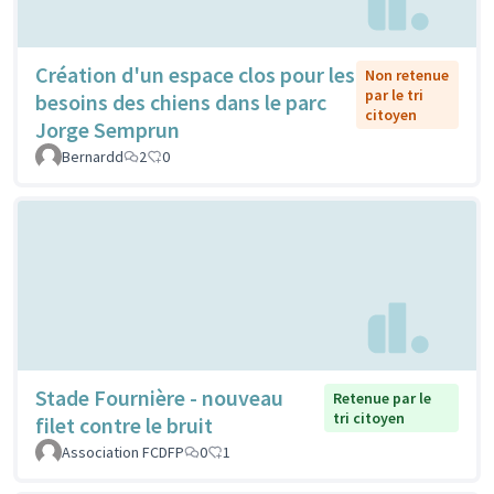
Création d'un espace clos pour les
Non retenue
par le tri
besoins des chiens dans le parc
citoyen
Jorge Semprun
Bernardd
2
0
Stade Fournière - nouveau
Retenue par le
tri citoyen
filet contre le bruit
Association FCDFP
0
1