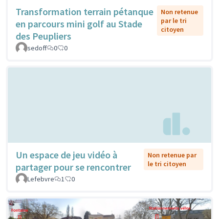
Transformation terrain pétanque
Non retenue
par le tri
en parcours mini golf au Stade
citoyen
des Peupliers
sedoff
0
0
Un espace de jeu vidéo à
Non retenue par
le tri citoyen
partager pour se rencontrer
Lefebvre
1
0