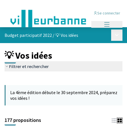
Se connecter
Menu princi
Menu p
Budget participatif 2022
/
💡 Vos idées
💡 Vos idées
Filtrer et rechercher
Passer la carte
Leaflet
|
©
OpenStreetMap
contributors
L'élément suivant est une carte qui présente les éléments de cet
+
La 4ème édition débute le 30 septembre 2024, préparez
−
vos idées !
177 propositions