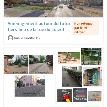
Aménagement autour du futur
Non retenue
par le tri
tiers-lieu de la rue du Luizet
citoyen
Amélie Tardif
3
1