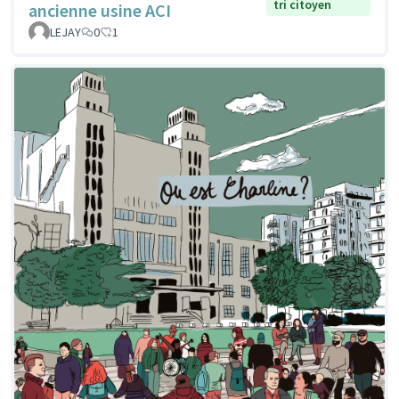
tri citoyen
ancienne usine ACI
LEJAY
0
1