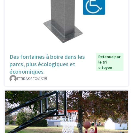
Des fontaines à boire dans les
Retenue par
le tri
parcs, plus écologiques et
citoyen
économiques
TERRASSE
1
5