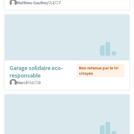
Matthieu Gauthey
2
7
Garage solidaire eco-
Non retenue par le tri
citoyen
responsable
Marcé
1
0