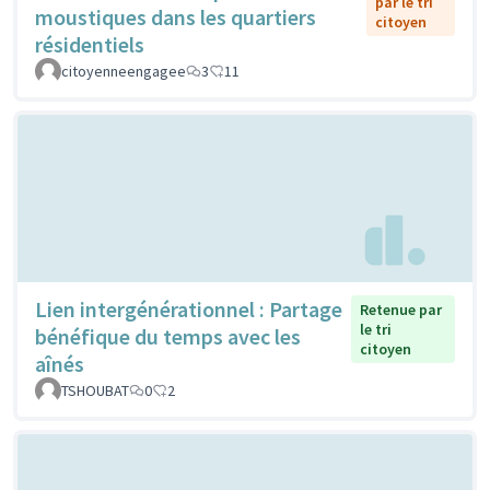
par le tri
moustiques dans les quartiers
citoyen
résidentiels
citoyenneengagee
3
11
Lien intergénérationnel : Partage
Retenue par
le tri
bénéfique du temps avec les
citoyen
aînés
TSHOUBAT
0
2