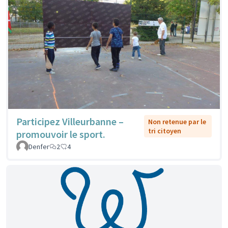
Participez Villeurbanne –
Non retenue par le
tri citoyen
promouvoir le sport.
Denfer
2
4