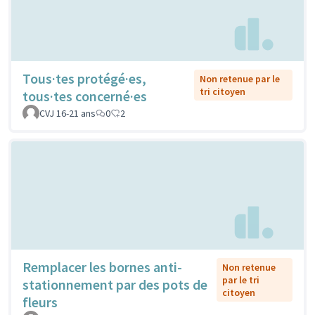
Tous·tes protégé·es,
Non retenue par le
tri citoyen
tous·tes concerné·es
CVJ 16-21 ans
0
2
Remplacer les bornes anti-
Non retenue
par le tri
stationnement par des pots de
citoyen
fleurs