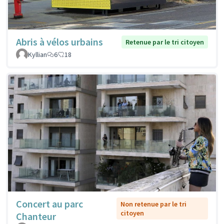
Abris à vélos urbains
Retenue par le tri citoyen
Kyllian
6
18
Concert au parc
Non retenue par le tri
citoyen
Chanteur