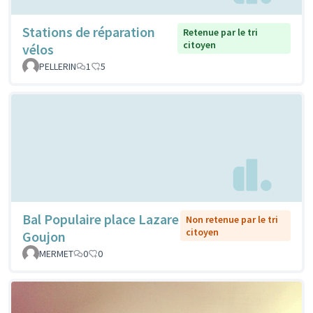
Stations de réparation
Retenue par le tri
citoyen
vélos
PELLERIN
1
5
Bal Populaire place Lazare
Non retenue par le tri
citoyen
Goujon
MERMET
0
0