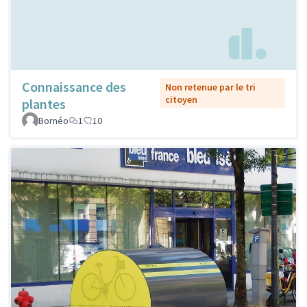
Connaissance des
Non retenue par le tri
citoyen
plantes
Bornéo
1
10