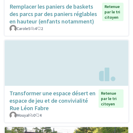
Remplacer les paniers de baskets
Retenue
par le tri
des parcs par des paniers réglables
citoyen
en hauteur (enfants notamment)
CaroleS
4
2
Transformer une espace désert en
Retenue
par le tri
espace de jeu et de convivialité
citoyen
Rue Léon Fabre
Mouyal
0
4