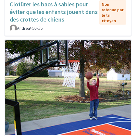
Clotûrer les bacs à sables pour
Non
retenue par
éviter que les enfants jouent dans
le tri
des crottes de chiens
citoyen
Andrea
0
5