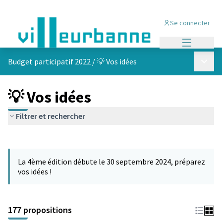
Se connecter
Menu princi
Menu p
Budget participatif 2022
/
💡 Vos idées
💡 Vos idées
Filtrer et rechercher
Passer la carte
Leaflet
|
©
OpenStreetMap
contributors
L'élément suivant est une carte qui présente les éléments de cet
+
La 4ème édition débute le 30 septembre 2024, préparez
−
vos idées !
177 propositions