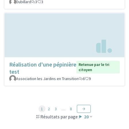
Dubillard
3
3
Réalisation d'une pépinière
Retenue par le tri
citoyen
test
Association les Jardins en Transition
6
9
1
2
3
…
8
Résultats par page :
20