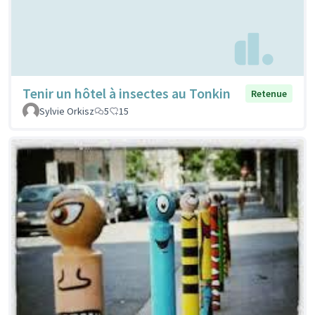
Tenir un hôtel à insectes au Tonkin
Retenue
Sylvie Orkisz
5
15