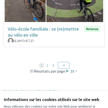
Vélo-école familiale : se (re)mettre
Retenue
au vélo en ville
LEJAY
4
27
1
2
3
Résultats par page :
25
Voir toutes les propositions retirées
Informations sur les cookies utilisés sur le site web
Nous utilisons des cookies sur notre site Web pour améliorer la
Conditions d'utilisation