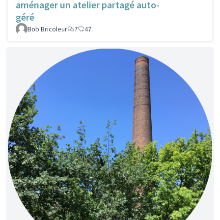
aménager un atelier partagé auto-
géré
Bob Bricoleur
7
47