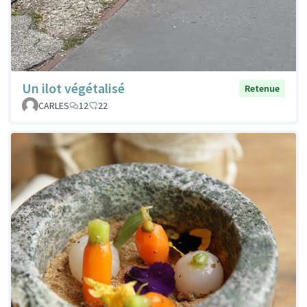
Un ilot végétalisé
Retenue
CARLES
12
22