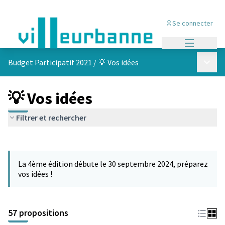
Se connecter
Menu princi
Menu p
Budget Participatif 2021
/
💡 Vos idées
💡 Vos idées
Filtrer et rechercher
Passer la carte
L'élément suivant est une carte qui présente les éléments de cet
La 4ème édition débute le 30 septembre 2024, préparez
vos idées !
57 propositions