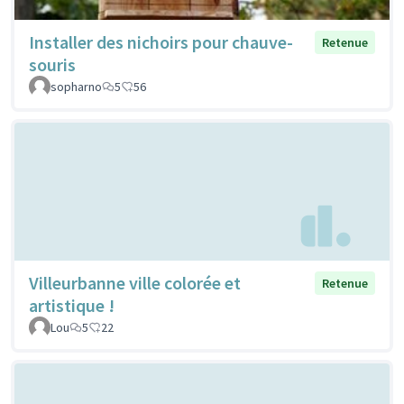
Installer des nichoirs pour chauve-
Retenue
souris
sopharno
5
56
Villeurbanne ville colorée et
Retenue
artistique !
Lou
5
22