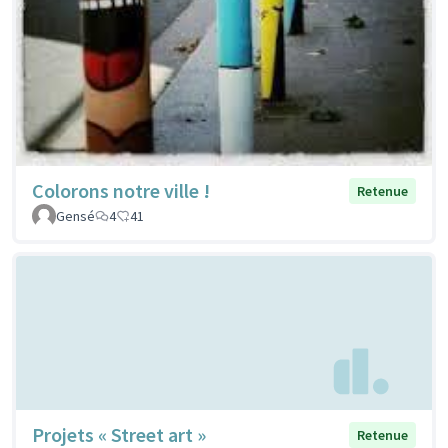
Colorons notre ville !
Retenue
Gensé
4
41
Projets « Street art »
Retenue