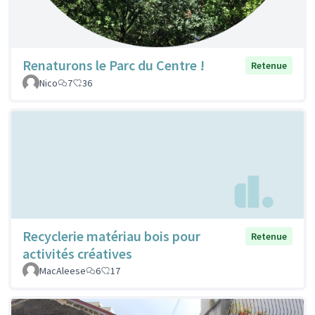
Renaturons le Parc du Centre !
Retenue
Nico
7
36
Recyclerie matériau bois pour
Retenue
activités créatives
MacAleese
6
17