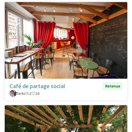
Café de partage social
Retenue
Terki
2
16