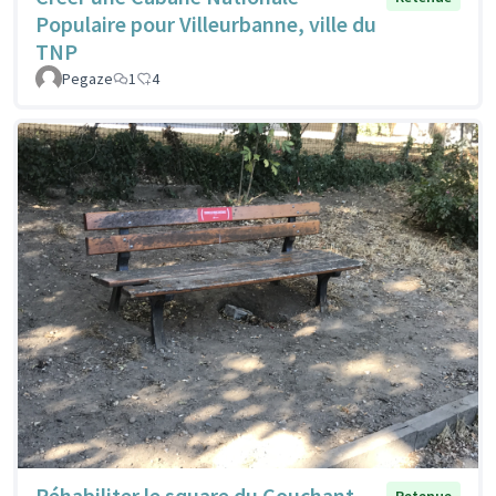
Populaire pour Villeurbanne, ville du
TNP
Pegaze
1
4
Réhabiliter le square du Couchant
Retenue