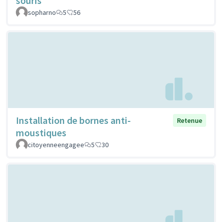
souris
sopharno
5
56
Installation de bornes anti-
Retenue
moustiques
citoyenneengagee
5
30