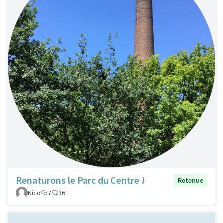
Renaturons le Parc du Centre !
Retenue
Nico
7
36