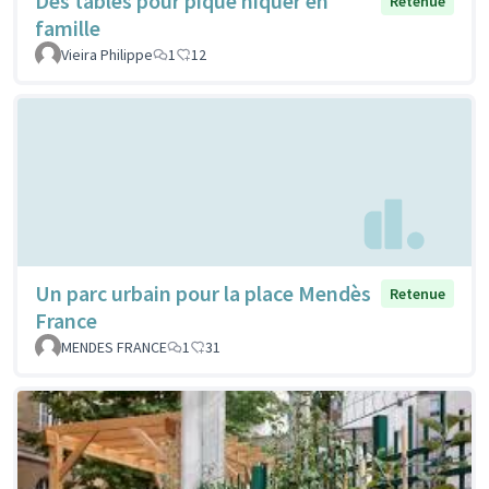
Des tables pour pique niquer en
Retenue
famille
Vieira Philippe
1
12
Un parc urbain pour la place Mendès
Retenue
France
MENDES FRANCE
1
31