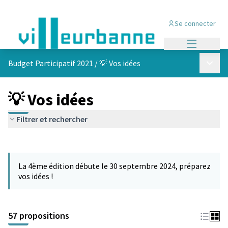
Se connecter
Menu princi
Menu p
Budget Participatif 2021
/
💡 Vos idées
💡 Vos idées
Filtrer et rechercher
Passer la carte
L'élément suivant est une carte qui présente les éléments de cet
La 4ème édition débute le 30 septembre 2024, préparez
vos idées !
57 propositions