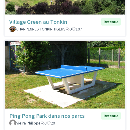
Village Green au Tonkin
Retenue
CHARPENNES TONKIN TIGERS
9
107
Ping Pong Park dans nos parcs
Retenue
Vieira Philippe
3
20