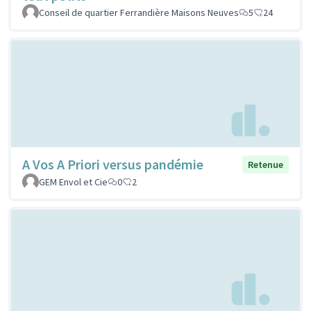
Conseil de quartier Ferrandière Maisons Neuves
5
24
A Vos A Priori versus pandémie
Retenue
GEM Envol et Cie
0
2