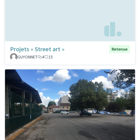
Projets « Street art »
Retenue
GUYONNET
4
15