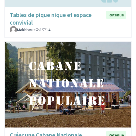
Tables de pique nique et espace
Retenue
convivial
Makhbous
1
14
Créer une Cabane Nationale
Retenue