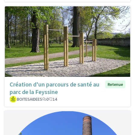
Création d'un parcours de santé au
Retenue
parc de la Feyssine
BOITESAIDEES
0
14