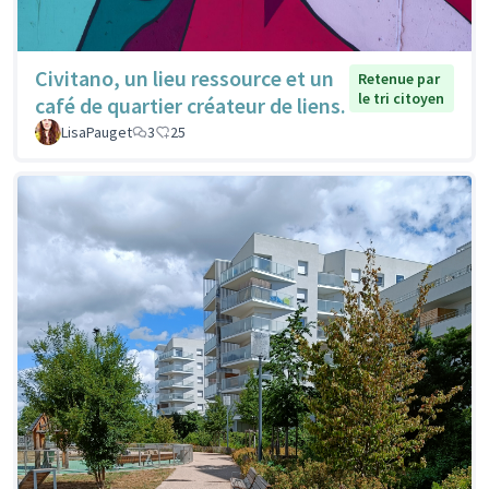
Civitano, un lieu ressource et un
Retenue par
le tri citoyen
café de quartier créateur de liens.
LisaPauget
3
25