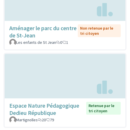
Aménager le parc du centre
Non retenue par le
tri citoyen
de St-Jean
Les enfants de St Jean
0
1
Espace Nature Pédagogique
Retenue par le
tri citoyen
Dedieu République
Martignolles
20
79