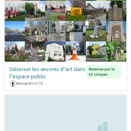
Valoriser les œuvres d'art dans
Retenue par le
tri citoyen
l'espace public
Bernard
3
5