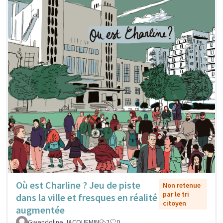
Où est Charline ? Jeu de piste
Non retenue
par le tri
dans la ville et fresques en réalité
citoyen
augmentée
Gwendoline JACQUEMIN
2
0