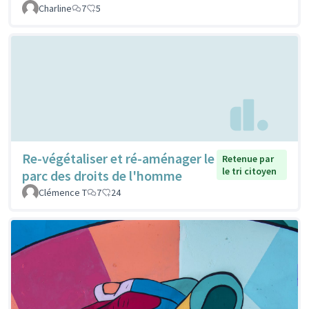
Charline
7
5
Re-végétaliser et ré-aménager le
Retenue par
le tri citoyen
parc des droits de l'homme
Clémence T
7
24