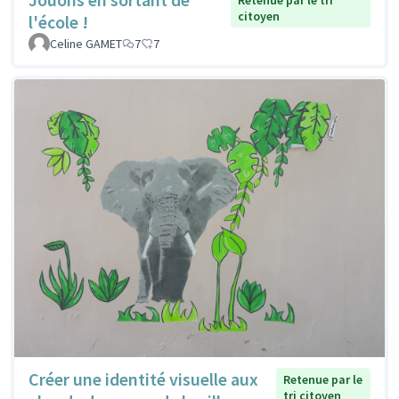
Retenue par le tri
citoyen
l'école !
Celine GAMET
7
7
Créer une identité visuelle aux
Retenue par le
tri citoyen