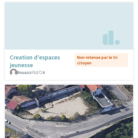
Creation d'espaces
Non retenue par le tri
citoyen
jeunesse
Bouaziz
1
4