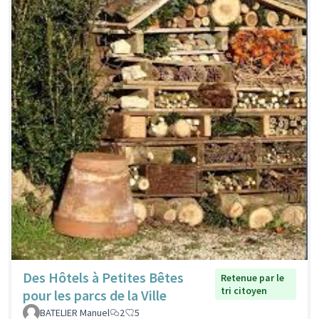
Des Hôtels à Petites Bêtes
Retenue par le
tri citoyen
pour les parcs de la Ville
BATELIER Manuel
2
5