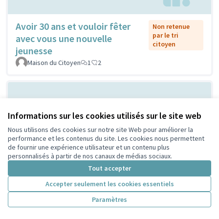
Avoir 30 ans et vouloir fêter
Non retenue
par le tri
avec vous une nouvelle
citoyen
jeunesse
Maison du Citoyen
1
2
Informations sur les cookies utilisés sur le site web
Nous utilisons des cookies sur notre site Web pour améliorer la
performance et les contenus du site. Les cookies nous permettent
de fournir une expérience utilisateur et un contenu plus
personnalisés à partir de nos canaux de médias sociaux.
Vilain grand cône de béton ou
Tout accepter
Non retenue
par le tri
atelier de création et
Accepter seulement les cookies essentiels
citoyen
d'expression ...?
Paramètres
Sylvie Orkisz
2
3