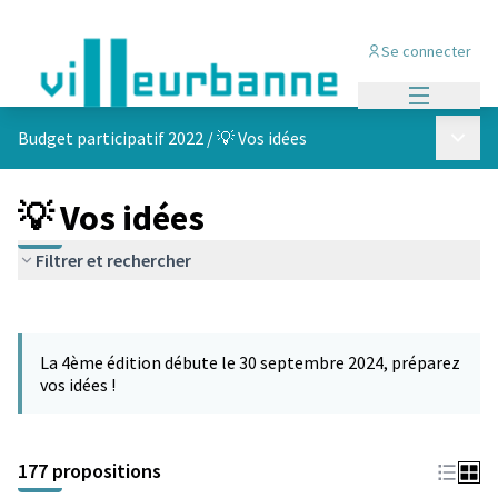
Se connecter
Menu princi
Menu p
Budget participatif 2022
/
💡 Vos idées
💡 Vos idées
Filtrer et rechercher
Passer la carte
Leaflet
|
©
OpenStreetMap
contributors
L'élément suivant est une carte qui présente les éléments de cet
+
La 4ème édition débute le 30 septembre 2024, préparez
−
vos idées !
177 propositions