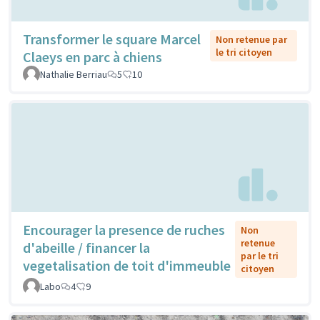
Transformer le square Marcel
Non retenue par
le tri citoyen
Claeys en parc à chiens
Nathalie Berriau
5
10
Encourager la presence de ruches
Non
retenue
d'abeille / financer la
par le tri
vegetalisation de toit d'immeuble
citoyen
Labo
4
9