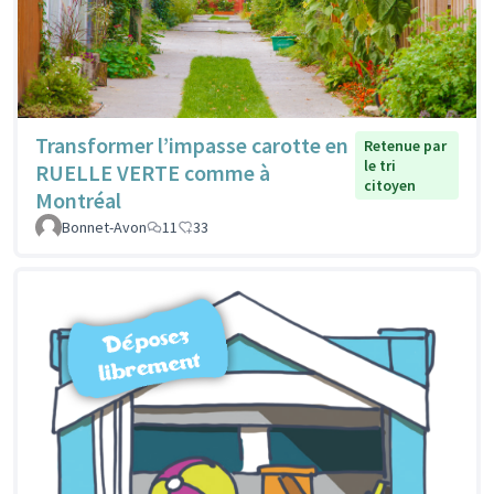
Transformer l’impasse carotte en
Retenue par
le tri
RUELLE VERTE comme à
citoyen
Montréal
Bonnet-Avon
11
33