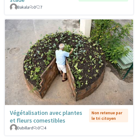
Bakala
0
7
Végétalisation avec plantes
Non retenue par
le tri citoyen
et fleurs comestibles
Dubillard
0
4