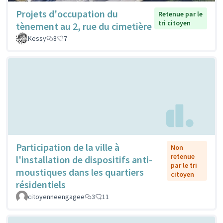
Projets d'occupation du
Retenue par le
tri citoyen
tènement au 2, rue du cimetière
Kessy
8
7
Participation de la ville à
Non
retenue
l'installation de dispositifs anti-
par le tri
moustiques dans les quartiers
citoyen
résidentiels
citoyenneengagee
3
11