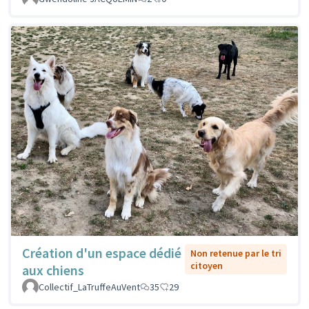
Création d'un espace dédié
Non retenue par le tri
citoyen
aux chiens
Collectif_LaTruffeAuVent
35
29