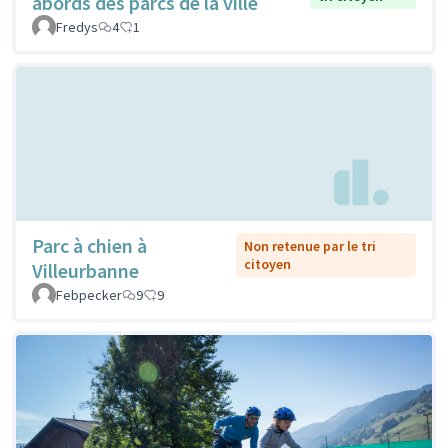
abords des parcs de la ville
Fredys
4
1
Parc à chien à
Non retenue par le tri
citoyen
Villeurbanne
Febpecker
9
9