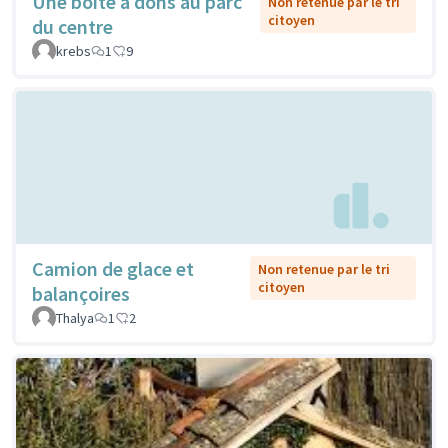
Une boîte à dons au parc
Non retenue par le tri
citoyen
du centre
krebs
1
9
Camion de glace et
Non retenue par le tri
citoyen
balançoires
Thalya
1
2