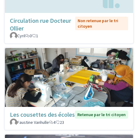
Circulation rue Docteur
Non retenue par le tri
citoyen
Ollier
Cyril
0
1
Les cousettes des écoles
Retenue par le tri citoyen
Faustine Vanhulle
4
23