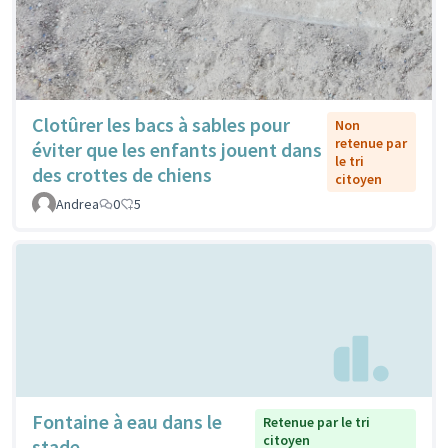
Clotûrer les bacs à sables pour
Non
retenue par
éviter que les enfants jouent dans
le tri
des crottes de chiens
citoyen
Andrea
0
5
Fontaine à eau dans le
Retenue par le tri
citoyen
stade