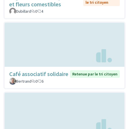
le tri citoyen
et fleurs comestibles
Dubillard
0
4
Café associatif solidaire
Retenue par le tri citoyen
Bertrand
0
6