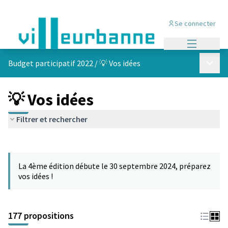
Se connecter
Menu princi
Menu p
Budget participatif 2022
/
💡 Vos idées
💡 Vos idées
Filtrer et rechercher
Passer la carte
Leaflet
|
©
OpenStreetMap
contributors
L'élément suivant est une carte qui présente les éléments de cet
+
La 4ème édition débute le 30 septembre 2024, préparez
−
vos idées !
177 propositions