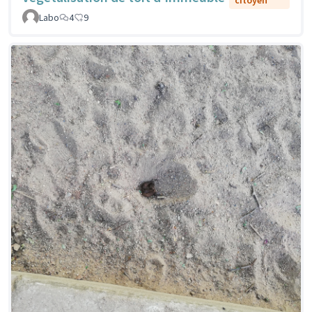
citoyen
Labo
4
9