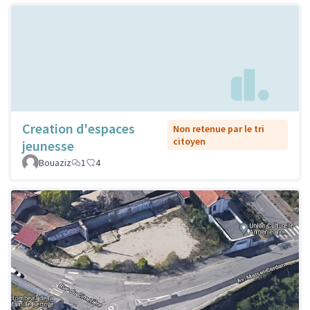
Creation d'espaces
Non retenue par le tri
citoyen
jeunesse
Bouaziz
1
4