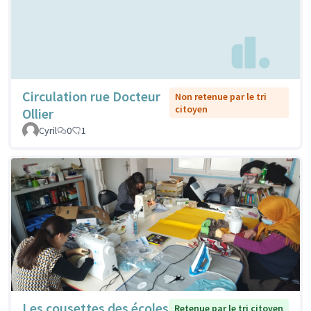
Circulation rue Docteur
Non retenue par le tri
citoyen
Ollier
Cyril
0
1
Les cousettes des écoles
Retenue par le tri citoyen