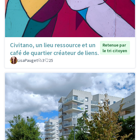
Civitano, un lieu ressource et un
Retenue par
le tri citoyen
café de quartier créateur de liens.
LisaPauget
3
25