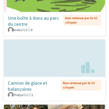
Une boîte à dons au parc
Non retenue par le tri
citoyen
du centre
krebs
1
9
Camion de glace et
Non retenue par le tri
citoyen
balançoires
Thalya
1
2