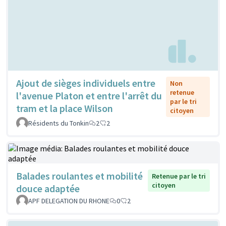
Ajout de sièges individuels entre
Non
retenue
l'avenue Platon et entre l'arrêt du
par le tri
tram et la place Wilson
citoyen
Résidents du Tonkin
2
2
Balades roulantes et mobilité
Retenue par le tri
citoyen
douce adaptée
APF DELEGATION DU RHONE
0
2