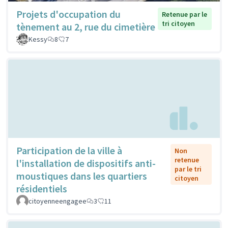
Projets d'occupation du
Retenue par le
tri citoyen
tènement au 2, rue du cimetière
Kessy
8
7
Participation de la ville à
Non
retenue
l'installation de dispositifs anti-
par le tri
moustiques dans les quartiers
citoyen
résidentiels
citoyenneengagee
3
11