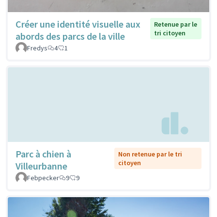
Créer une identité visuelle aux
Retenue par le
tri citoyen
abords des parcs de la ville
Fredys
4
1
Parc à chien à
Non retenue par le tri
citoyen
Villeurbanne
Febpecker
9
9