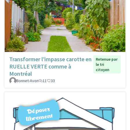
Transformer l’impasse carotte en
Retenue par
le tri
RUELLE VERTE comme à
citoyen
Montréal
Bonnet-Avon
11
33