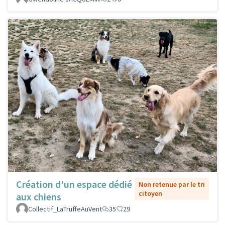
Création d'un espace dédié
Non retenue par le tri
citoyen
aux chiens
Collectif_LaTruffeAuVent
35
29