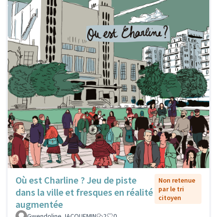
Où est Charline ? Jeu de piste
Non retenue
par le tri
dans la ville et fresques en réalité
citoyen
augmentée
Gwendoline JACQUEMIN
2
0