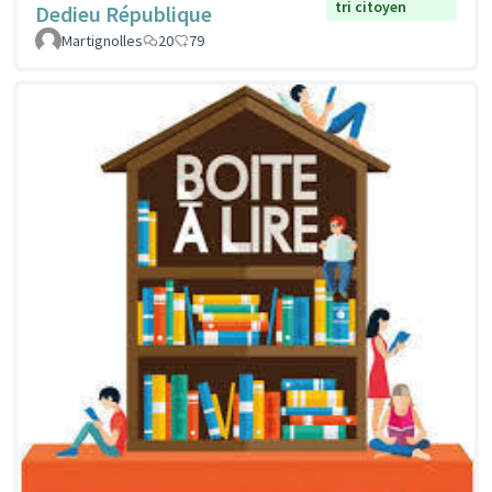
tri citoyen
Dedieu République
Martignolles
20
79