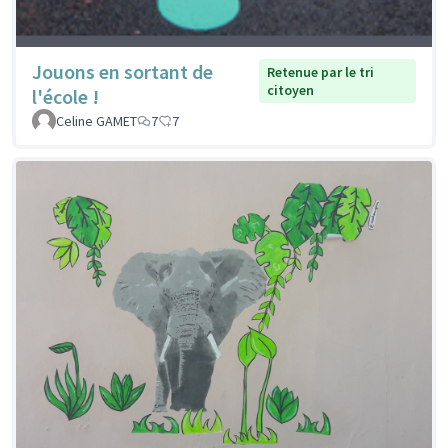
Jouons en sortant de
Retenue par le tri
citoyen
l'école !
Celine GAMET
7
7