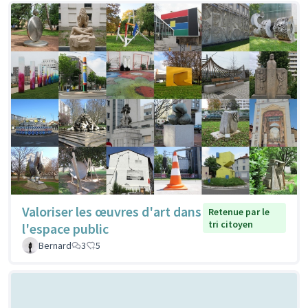
Valoriser les œuvres d'art dans
Retenue par le
tri citoyen
l'espace public
Bernard
3
5