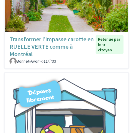
Transformer l’impasse carotte en
Retenue par
le tri
RUELLE VERTE comme à
citoyen
Montréal
Bonnet-Avon
11
33