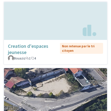
Creation d'espaces
Non retenue par le tri
citoyen
jeunesse
Bouaziz
1
4