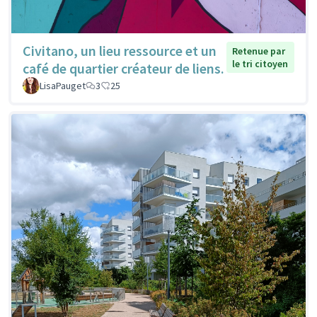
Civitano, un lieu ressource et un
Retenue par
le tri citoyen
café de quartier créateur de liens.
LisaPauget
3
25