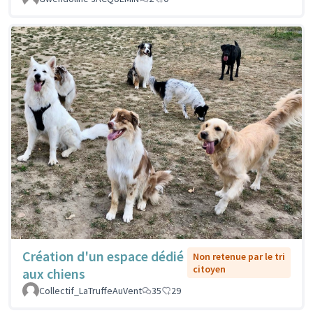
Création d'un espace dédié
Non retenue par le tri
citoyen
aux chiens
Collectif_LaTruffeAuVent
35
29