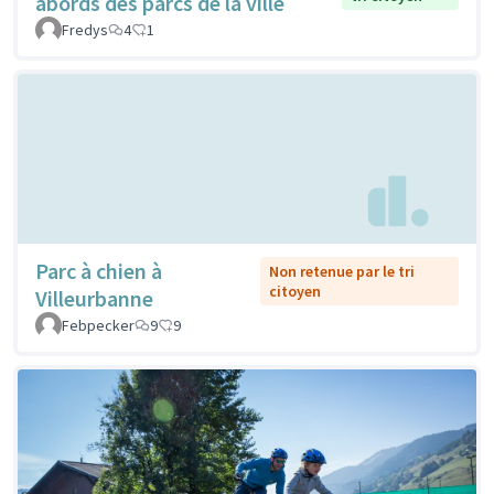
abords des parcs de la ville
Fredys
4
1
Parc à chien à
Non retenue par le tri
citoyen
Villeurbanne
Febpecker
9
9