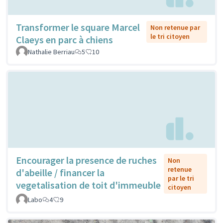
Transformer le square Marcel
Non retenue par
le tri citoyen
Claeys en parc à chiens
Nathalie Berriau
5
10
Encourager la presence de ruches
Non
retenue
d'abeille / financer la
par le tri
vegetalisation de toit d'immeuble
citoyen
Labo
4
9