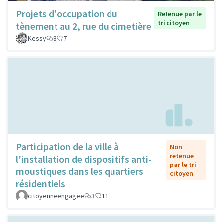
Projets d'occupation du
Retenue par le
tri citoyen
tènement au 2, rue du cimetière
Kessy
8
7
Participation de la ville à
Non
retenue
l'installation de dispositifs anti-
par le tri
moustiques dans les quartiers
citoyen
résidentiels
citoyenneengagee
3
11