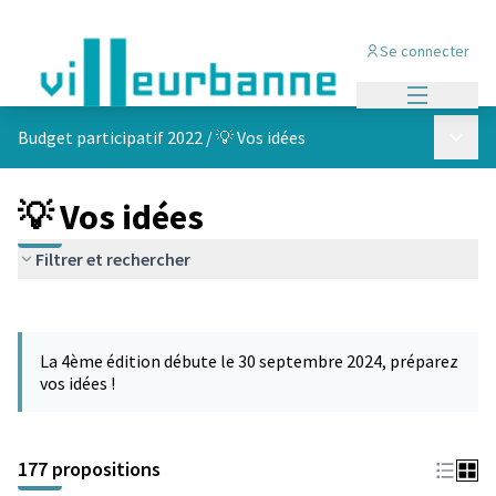
Se connecter
Menu princi
Menu p
Budget participatif 2022
/
💡 Vos idées
💡 Vos idées
Filtrer et rechercher
Passer la carte
Leaflet
|
©
OpenStreetMap
contributors
L'élément suivant est une carte qui présente les éléments de cet
+
La 4ème édition débute le 30 septembre 2024, préparez
−
vos idées !
177 propositions