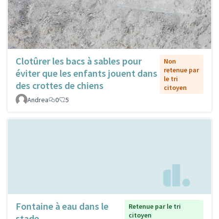
Clotûrer les bacs à sables pour
Non
retenue par
éviter que les enfants jouent dans
le tri
des crottes de chiens
citoyen
Andrea
0
5
Fontaine à eau dans le
Retenue par le tri
citoyen
stade