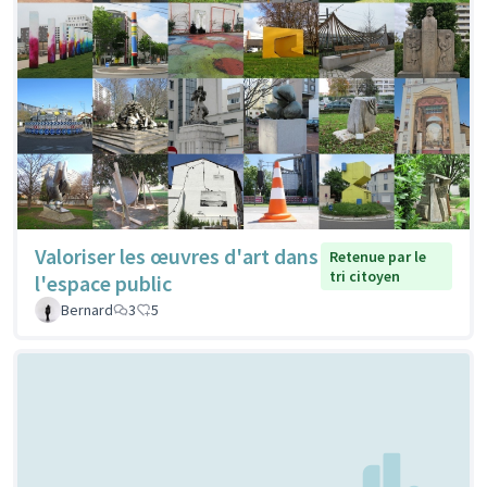
Valoriser les œuvres d'art dans
Retenue par le
tri citoyen
l'espace public
Bernard
3
5