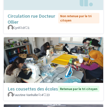
Circulation rue Docteur
Non retenue par le tri
citoyen
Ollier
Cyril
0
1
Les cousettes des écoles
Retenue par le tri citoyen
Faustine Vanhulle
4
23