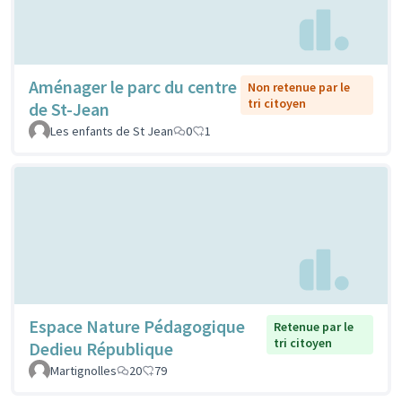
Aménager le parc du centre
Non retenue par le
tri citoyen
de St-Jean
Les enfants de St Jean
0
1
Espace Nature Pédagogique
Retenue par le
tri citoyen
Dedieu République
Martignolles
20
79