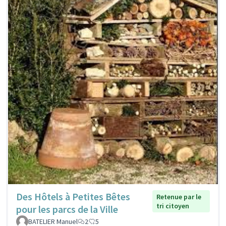
Des Hôtels à Petites Bêtes
Retenue par le
tri citoyen
pour les parcs de la Ville
BATELIER Manuel
2
5