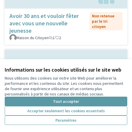
Avoir 30 ans et vouloir fêter
Non retenue
par le tri
avec vous une nouvelle
citoyen
jeunesse
Maison du Citoyen
1
2
Informations sur les cookies utilisés sur le site web
Nous utilisons des cookies sur notre site Web pour améliorer la
performance et les contenus du site. Les cookies nous permettent
de fournir une expérience utilisateur et un contenu plus
personnalisés à partir de nos canaux de médias sociaux.
Vilain grand cône de béton ou
Tout accepter
Non retenue
par le tri
atelier de création et
Accepter seulement les cookies essentiels
citoyen
d'expression ...?
Paramètres
Sylvie Orkisz
2
3