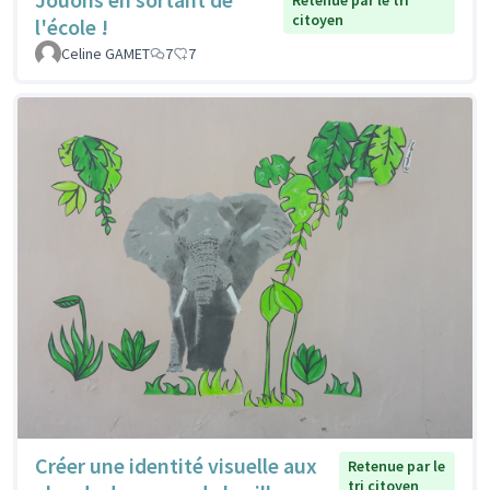
Retenue par le tri
citoyen
l'école !
Celine GAMET
7
7
Créer une identité visuelle aux
Retenue par le
tri citoyen