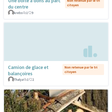
Une boîte à dons au parc
Non retenue par le tri
citoyen
du centre
krebs
1
9
Camion de glace et
Non retenue par le tri
citoyen
balançoires
Thalya
1
2