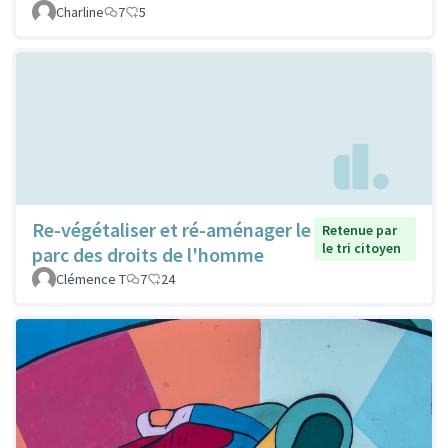
Charline
7
5
Re-végétaliser et ré-aménager le
Retenue par
le tri citoyen
parc des droits de l'homme
Clémence T
7
24