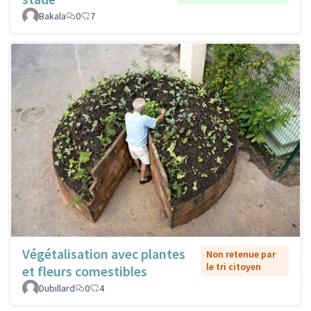
Bakala
0
7
Végétalisation avec plantes
Non retenue par
le tri citoyen
et fleurs comestibles
Dubillard
0
4