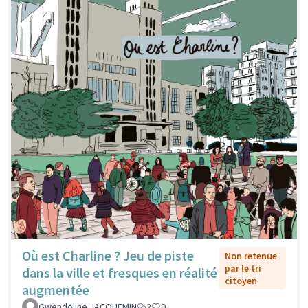
Où est Charline ? Jeu de piste
Non retenue
par le tri
dans la ville et fresques en réalité
citoyen
augmentée
Gwendoline JACQUEMIN
2
0