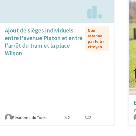
Ajout de sièges individuels
Non
retenue
entre l'avenue Platon et entre
par le tri
l'arrêt du tram et la place
citoyen
Wilson
Résidents du Tonkin
2
2