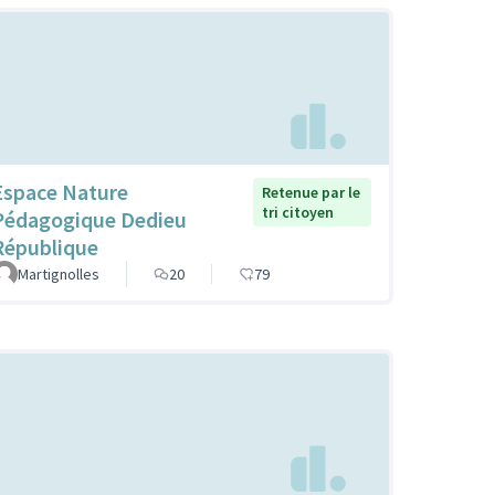
Espace Nature
Retenue par le
tri citoyen
Pédagogique Dedieu
République
Martignolles
20
79