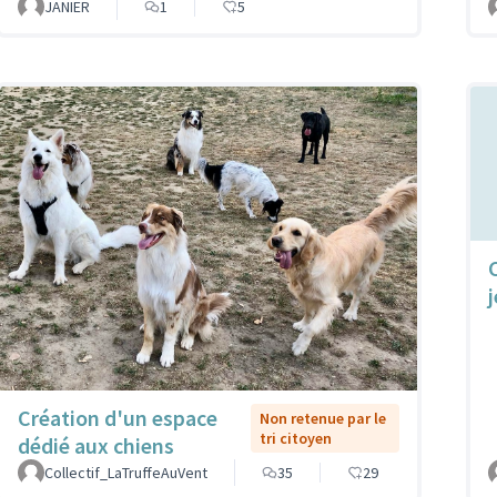
JANIER
1
5
Création d'un espace
Non retenue par le
tri citoyen
dédié aux chiens
Collectif_LaTruffeAuVent
35
29