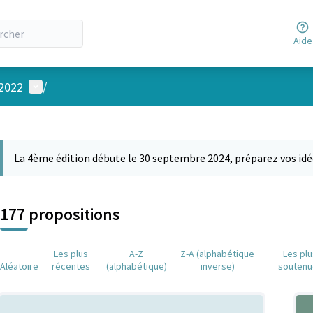
Aide
Menu utilisateur
 2022
/
 la carte
 suivant est une carte qui présente les éléments de cette page comm
La 4ème édition débute le 30 septembre 2024, préparez vos idé
177 propositions
Les plus
A-Z
Z-A (alphabétique
Les pl
Aléatoire
récentes
(alphabétique)
inverse)
soutenu