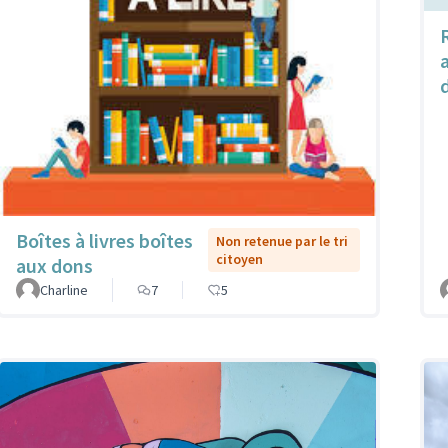
Boîtes à livres boîtes
Non retenue par le tri
citoyen
aux dons
Charline
7
5