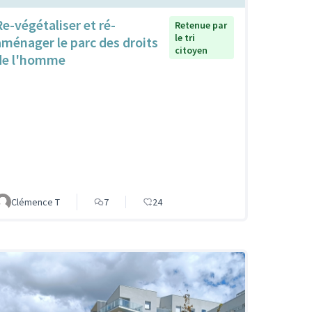
Re-végétaliser et ré-
Retenue par
le tri
aménager le parc des droits
citoyen
de l'homme
Clémence T
7
24