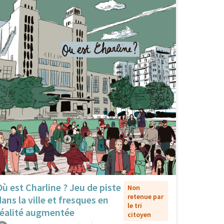
Où est Charline ? Jeu de piste
Non
retenue par
dans la ville et fresques en
le tri
réalité augmentée
citoyen