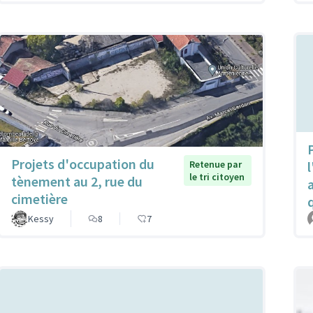
P
Projets d'occupation du
Retenue par
l
le tri citoyen
tènement au 2, rue du
cimetière
Kessy
8
7