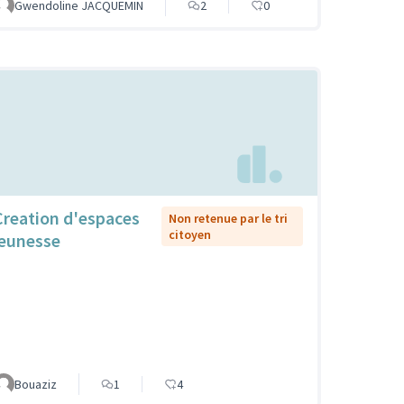
Gwendoline JACQUEMIN
2
0
Creation d'espaces
Non retenue par le tri
citoyen
jeunesse
Bouaziz
1
4