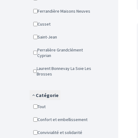
Ferrandière Maisons Neuves
Cusset
Saint-Jean
Perralière Grandclément
Cyprian
Laurent Bonnevay La Soie Les
Brosses
Catégorie
Tout
Confort et embellissement
Convivialité et solidarité