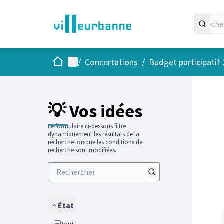
Accueil
Menu principal
/
Concertations
/
Budget participatif
Passer
L'élément
+
−
💡 Vos idées
Le formulaire ci-dessous filtre
dynamiquement les résultats de la
recherche lorsque les conditions de
recherche sont modifiées.
État