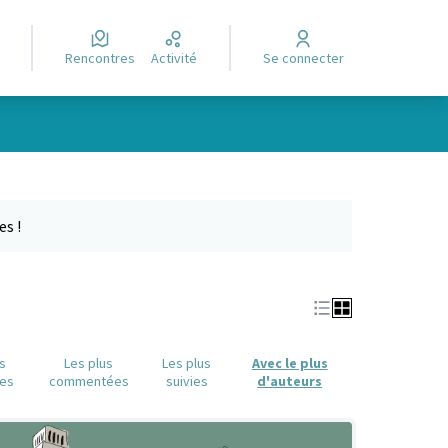
Rencontres
Activité
Se connecter
Leaflet
|
©
OpenStreetMap
contributors
e des points de carte. L'élément peut être utilisé avec un lecteur
es !
us
Les plus
Les plus
Avec le plus
es
commentées
suivies
d'auteurs