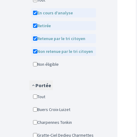
Tout
En cours d’analyse
Retirée
Retenue par le tri citoyen
Non retenue par le tri citoyen
Non éligible
Portée
Tout
Buers Croix-Luizet
Charpennes Tonkin
Gratte-Ciel Dedieu Charmettes