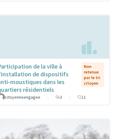
articipation de la ville à
Non
retenue
'installation de dispositifs
par le tri
anti-moustiques dans les
citoyen
quartiers résidentiels
citoyenneengagee
3
11