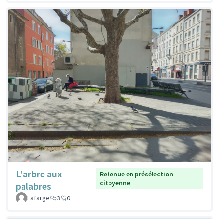
L'arbre aux
Retenue en présélection
citoyenne
palabres
Lafarge
3
0