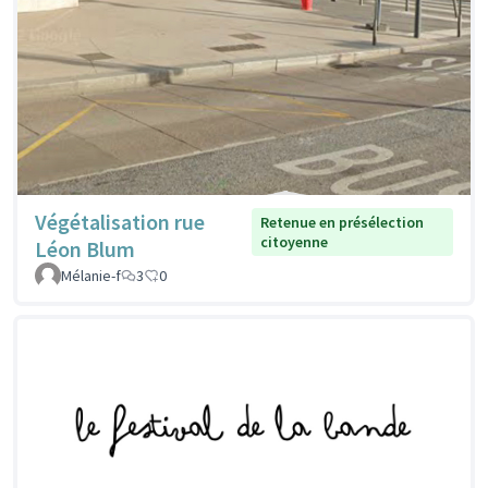
Végétalisation rue
Retenue en présélection
citoyenne
Léon Blum
Mélanie-f
3
0