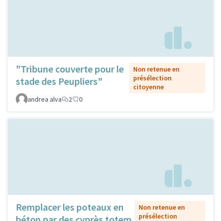
"Tribune couverte pour le
Non retenue en
présélection
stade des Peupliers"
citoyenne
andrea alva
2
0
Remplacer les poteaux en
Non retenue en
présélection
béton par des cyprès totem