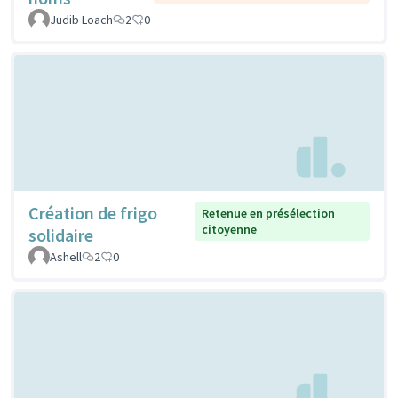
Judib Loach
2
0
Création de frigo
Retenue en présélection
citoyenne
solidaire
Ashell
2
0