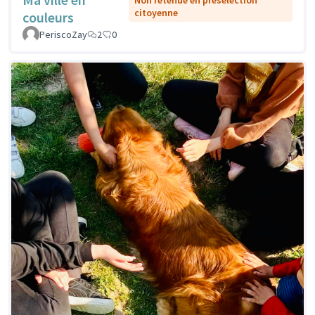
Non retenue en présélection
citoyenne
couleurs
PeriscoZay
2
0