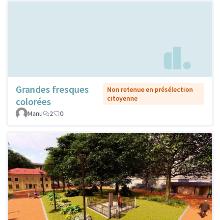
Grandes fresques
Non retenue en présélection
citoyenne
colorées
Manu
2
0