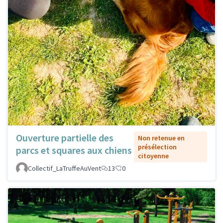
Ouverture partielle des
Non retenue en
présélection
parcs et squares aux chiens
citoyenne
Collectif_LaTruffeAuVent
13
0