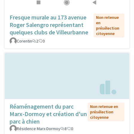
Fresque murale au 173 avenue
Non retenue
en
Roger Salengro représentant
présélection
quelques clubs de Villeurbanne
citoyenne
Corentin
2
0
Réaménagement du parc
Non retenue en
présélection
Marx-Dormoy et création d'un
citoyenne
parc à chien
Résidence Marx-Dormoy
8
0