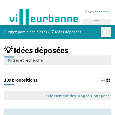
Se connecter
Menu princi
Menu p
Budget participatif 2023
/
💡 Idées déposées
💡 Idées déposées
Filtrer et rechercher
Passer la carte
Leaflet
|
©
OpenStreetMap
contributors
L'élément suivant est une carte qui présente les éléments de cet
+
109 propositions
−
Classement des propositions par :