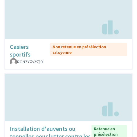
Casiers
Non retenue en présélection
citoyenne
sportifs
RONZY
2
0
Installation d'auvents ou
Retenue en
présélection
tonnelles pour lutter contre les