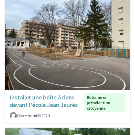
Installer une boîte à dons
Retenue en
présélection
devant l'école Jean Jaurès
citoyenne
Claire Verni
2
0