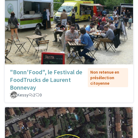
"Bonn'Food", le Festival de
Non retenue en
présélection
FoodTrucks de Laurent
citoyenne
Bonnevay
Kessy
2
0