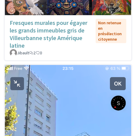
Fresques murales pour égayer
Non retenue
en
les grands immeubles gris de
présélection
Villeurbanne style Amérique
citoyenne
latine
Jibault
2
0