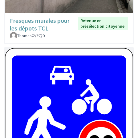
Fresques murales pour
Retenue en
présélection citoyenne
les dépots TCL
Thomas
2
0