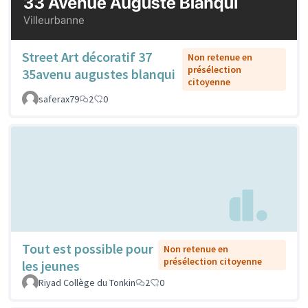
Street Art décoratif 37
Non retenue en
présélection
35avenu augustes blanqui
citoyenne
saferax79
2
0
Tout est possible pour
Non retenue en
présélection citoyenne
les jeunes
Riyad Collège du Tonkin
2
0