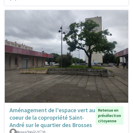
Aménagement de l'espace vert au
Retenue en
présélection
coeur de la copropriété Saint-
citoyenne
André sur le quartier des Brosses
Bross'Up
2
0