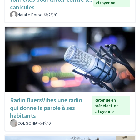
citoyenne
canicules
Natalie Dorset
2
0
Radio BuersVibes une radio
Retenue en
présélection
qui donne la parole à ses
citoyenne
habitants
COL SONIA
4
0