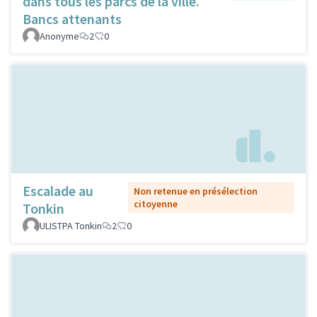
dans tous les parcs de la ville.
Bancs attenants
Anonyme
2
0
Escalade au
Non retenue en présélection
citoyenne
Tonkin
ULISTPA Tonkin
2
0