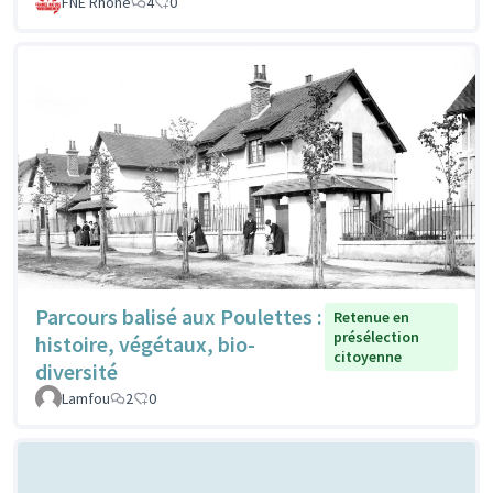
FNE Rhone
4
0
Parcours balisé aux Poulettes :
Retenue en
présélection
histoire, végétaux, bio-
citoyenne
diversité
Lamfou
2
0