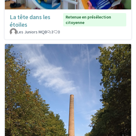
La tête dans les
Retenue en présélection
citoyenne
étoiles
Les Juniors MQB
3
0