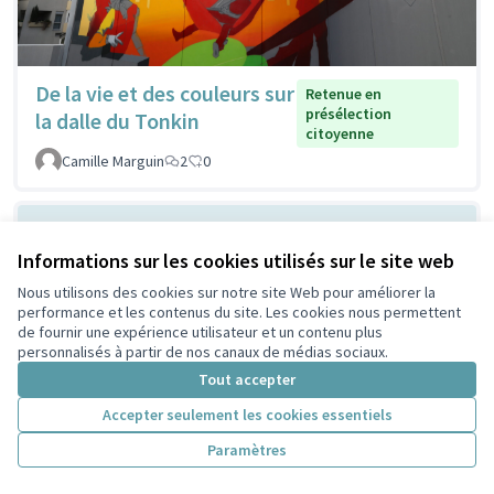
De la vie et des couleurs sur
Retenue en
présélection
la dalle du Tonkin
citoyenne
Camille Marguin
2
0
Informations sur les cookies utilisés sur le site web
Nous utilisons des cookies sur notre site Web pour améliorer la
performance et les contenus du site. Les cookies nous permettent
de fournir une expérience utilisateur et un contenu plus
personnalisés à partir de nos canaux de médias sociaux.
Tout accepter
Ombrager devant la MLIS
Non retenue en
Accepter seulement les cookies essentiels
présélection
pour respirer mieux
citoyenne
Paramètres
Lescuyer
2
0