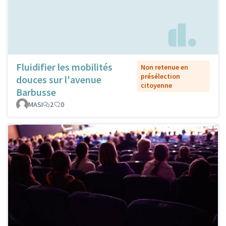
Fluidifier les mobilités
Non retenue en
présélection
douces sur l'avenue
citoyenne
Barbusse
MASI
2
0