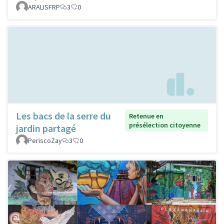
ARALISFRP
3
0
Les bacs de la serre du
Retenue en
présélection citoyenne
jardin partagé
PeriscoZay
3
0