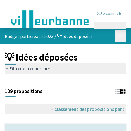
Se connecter
Menu princi
Menu p
Budget participatif 2023
/
💡 Idées déposées
💡 Idées déposées
Filtrer et rechercher
Passer la carte
Leaflet
|
©
OpenStreetMap
contributors
L'élément suivant est une carte qui présente les éléments de cet
+
109 propositions
−
Classement des propositions par :