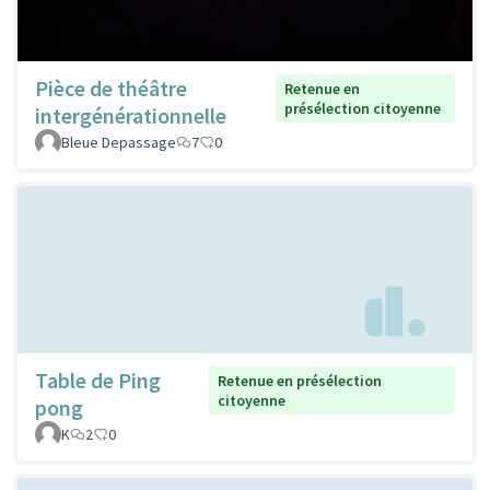
Pièce de théâtre
Retenue en
présélection citoyenne
intergénérationnelle
Bleue Depassage
7
0
Table de Ping
Retenue en présélection
citoyenne
pong
K
2
0