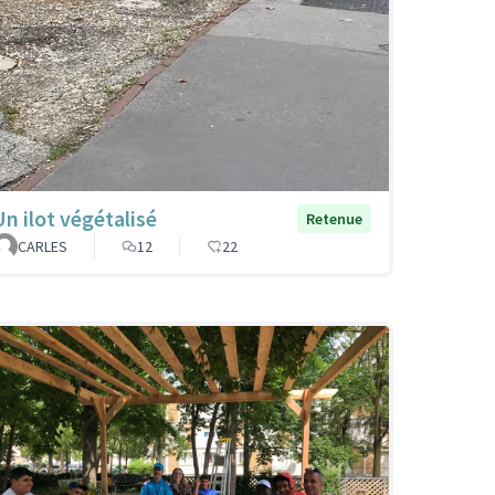
Un ilot végétalisé
Retenue
CARLES
12
22