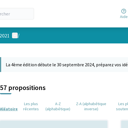
Aide
Menu utilisateur
 2021
/
 la carte
 suivant est une carte qui présente les éléments de cette page comm
La 4ème édition débute le 30 septembre 2024, préparez vos idé
57 propositions
Les plus
A-Z
Z-A (alphabétique
Les p
Aléatoire
récentes
(alphabétique)
inverse)
soute