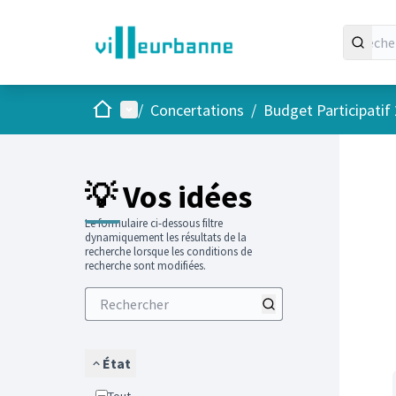
Accueil
Menu principal
/
Concertations
/
Budget Participatif
Passer
L'élément
💡 Vos idées
Le formulaire ci-dessous filtre
dynamiquement les résultats de la
recherche lorsque les conditions de
recherche sont modifiées.
État