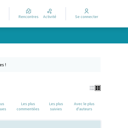
Rencontres
Activité
Se connecter
e des points de carte. L'élément peut être utilisé avec un lecteur
es !
lus
Les plus
Les plus
Avec le plus
nues
commentées
suivies
d'auteurs