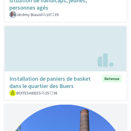
situation de handicaps, jeunes,
personnes agés
Jérémy Biasiol
10
39
Installation de paniers de basket
Retenue
dans le quartier des Buers
BOITESAIDEES
25
38