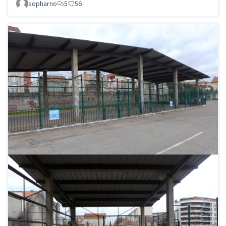
sopharno
5
56