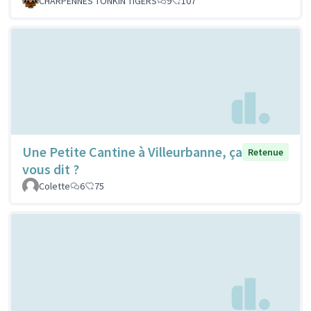
CHARPENNES TONKIN TIGERS
9
107
Une Petite Cantine à Villeurbanne, ça
Retenue
vous dit ?
Colette
6
75