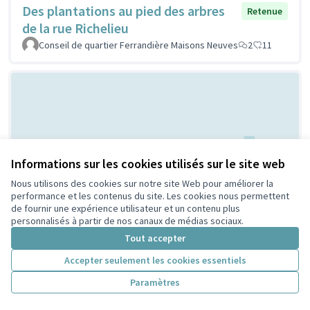
Des plantations au pied des arbres
Retenue
de la rue Richelieu
Conseil de quartier Ferrandière Maisons Neuves
2
11
Informations sur les cookies utilisés sur le site web
Nous utilisons des cookies sur notre site Web pour améliorer la
Terrain de Basket City - Quartier
performance et les contenus du site. Les cookies nous permettent
Retenue
de fournir une expérience utilisateur et un contenu plus
Charpennes Tonkin
personnalisés à partir de nos canaux de médias sociaux.
MONTIEL
2
10
Tout accepter
Accepter seulement les cookies essentiels
Paramètres