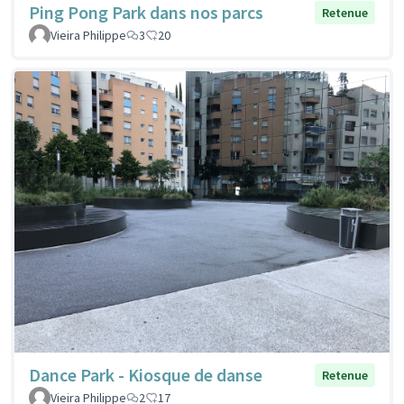
Ping Pong Park dans nos parcs
Retenue
Vieira Philippe
3
20
Dance Park - Kiosque de danse
Retenue
Vieira Philippe
2
17