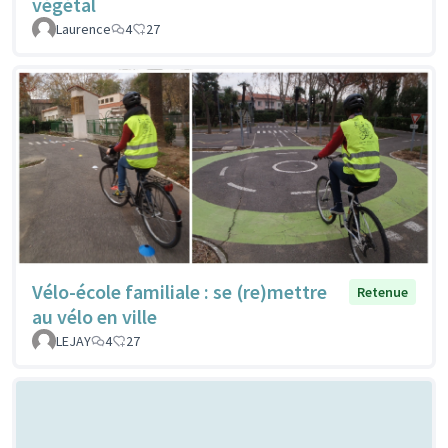
végétal
Laurence
4
27
Vélo-école familiale : se (re)mettre
Retenue
au vélo en ville
LEJAY
4
27