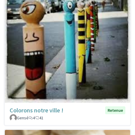
Colorons notre ville !
Retenue
Gensé
4
41