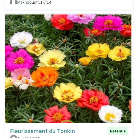
Makhbous
1
14
Fleurissement du Tonkin
Retenue