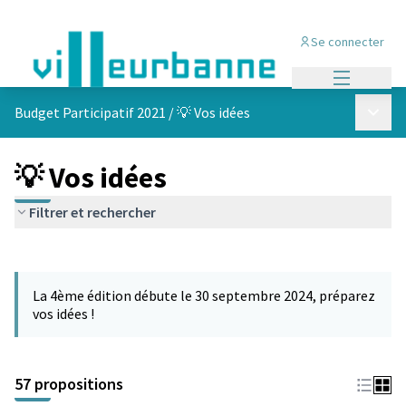
Se connecter
Menu princi
Menu p
Budget Participatif 2021
/
💡 Vos idées
💡 Vos idées
Filtrer et rechercher
Passer la carte
L'élément suivant est une carte qui présente les éléments de cet
La 4ème édition débute le 30 septembre 2024, préparez
vos idées !
57 propositions