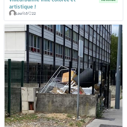
artistique !
Lou
5
22