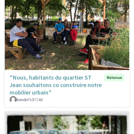
"Nous, habitants du quartier ST
Retenue
Jean souhaitons co construire notre
mobilier urbain"
kendri
5
42