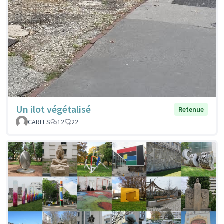
Un ilot végétalisé
Retenue
CARLES
12
22