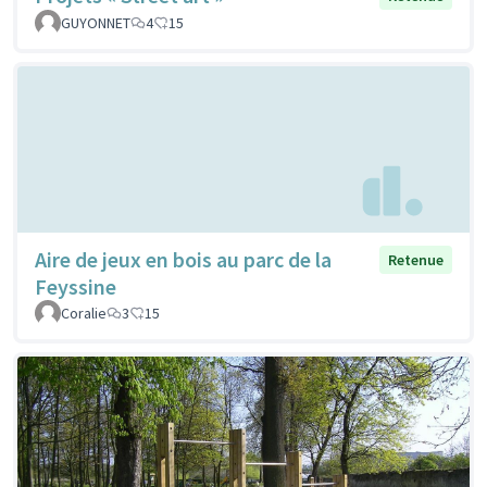
GUYONNET
4
15
Aire de jeux en bois au parc de la
Retenue
Feyssine
Coralie
3
15