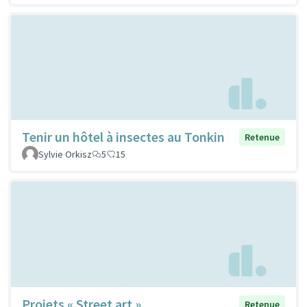
Tenir un hôtel à insectes au Tonkin
Retenue
Sylvie Orkisz
5
15
Projets « Street art »
Retenue