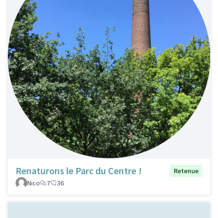
Renaturons le Parc du Centre !
Retenue
Nico
7
36