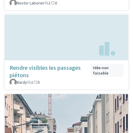
Nestor Laborier
1
0
Rendre visibles les passages
Idée non
faisable
piétons
Bardy
1
0