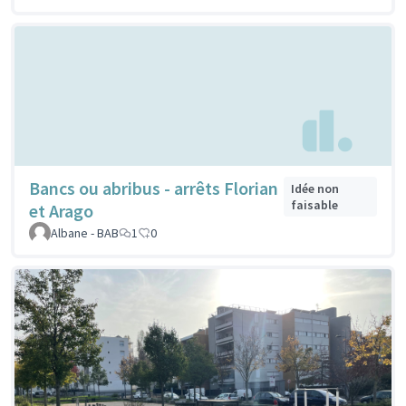
Bancs ou abribus - arrêts Florian
Idée non
faisable
et Arago
Albane - BAB
1
0