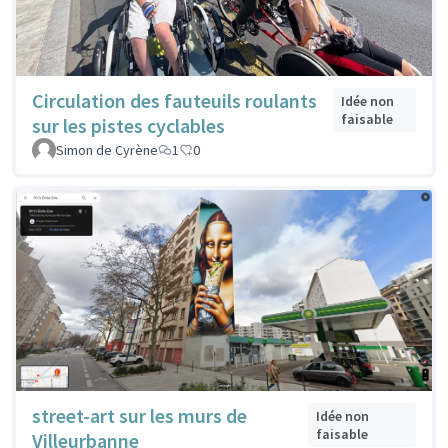
Circulation des fauteuils roulants
Idée non
faisable
sur les pistes cyclables
Simon de Cyrène
1
0
street-art sur les murs de
Idée non
faisable
Villeurbanne