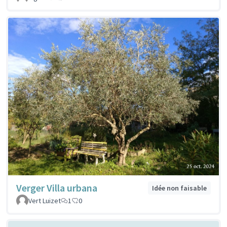
Verger Villa urbana
Idée non faisable
Vert Luizet
1
0