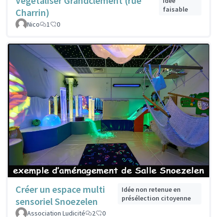
Végétaliser Grandclement (rue
Idée
faisable
Charrin)
Nico
1
0
Créer un espace multi
Idée non retenue en
présélection citoyenne
sensoriel Snoezelen
Association Ludicité
2
0