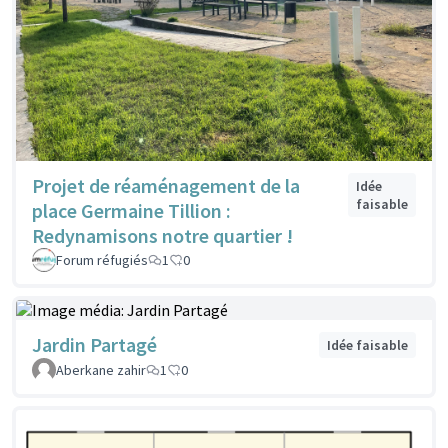
Projet de réaménagement de la
Idée
faisable
place Germaine Tillion :
Redynamisons notre quartier !
Forum réfugiés
1
0
Jardin Partagé
Idée faisable
Aberkane zahir
1
0