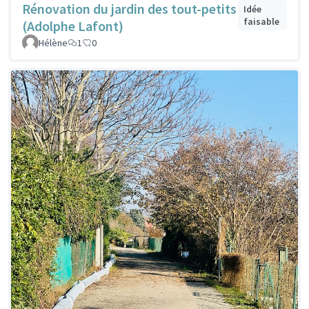
Rénovation du jardin des tout-petits
Idée
faisable
(Adolphe Lafont)
Hélène
1
0