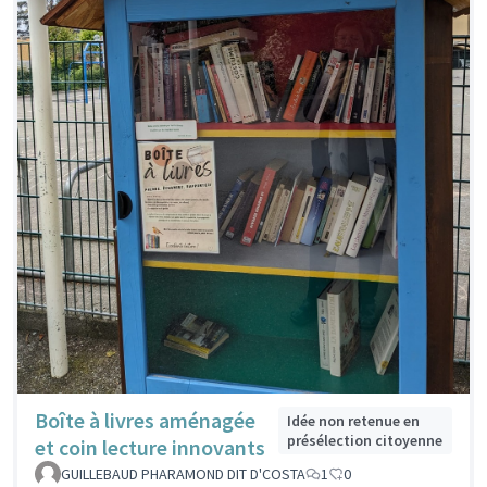
Boîte à livres aménagée
Idée non retenue en
présélection citoyenne
et coin lecture innovants
GUILLEBAUD PHARAMOND DIT D'COSTA
1
0