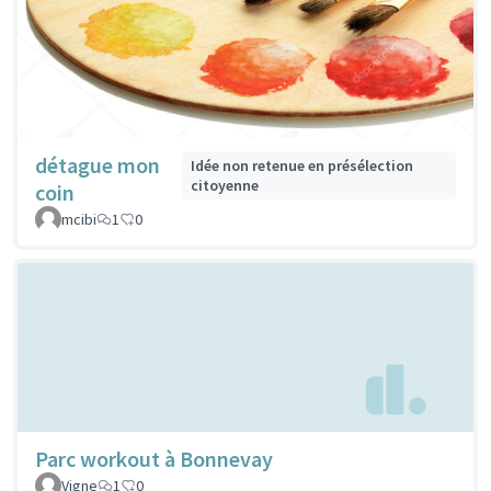
détague mon
Idée non retenue en présélection
citoyenne
coin
mcibi
1
0
Parc workout à Bonnevay
Vigne
1
0