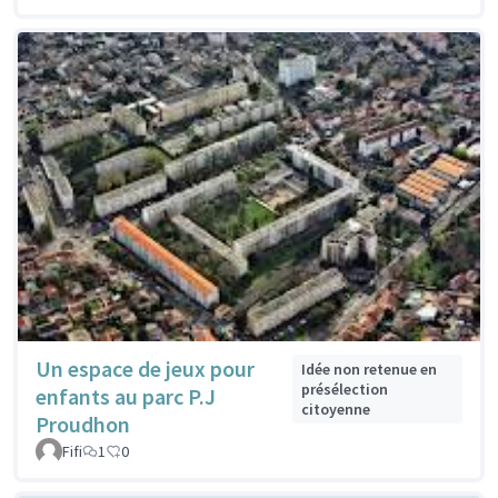
Un espace de jeux pour
Idée non retenue en
présélection
enfants au parc P.J
citoyenne
Proudhon
Fifi
1
0