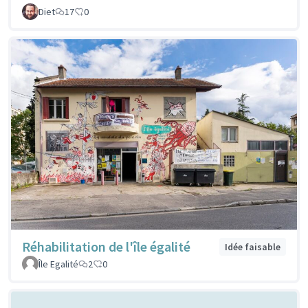
Diet
17
0
Réhabilitation de l'île égalité
Idée faisable
Île Egalité
2
0