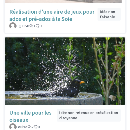
Réalisation d'une aire de jeux pour
Idée non
faisable
ados et pré-ados à la Soie
CQ BSB
1
0
Une ville pour les
Idée non retenue en présélection
citoyenne
oiseaux
Louise
2
0