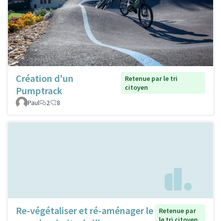
Création d'un
Retenue par le tri
citoyen
Pumptrack
Paul
2
8
Re-végétaliser et ré-aménager le
Retenue par
le tri citoyen