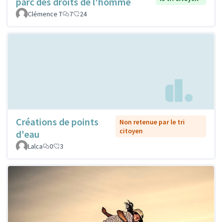
parc des droits de l'homme
Clémence T
7
24
Créations de points
Non retenue par le tri
citoyen
d'eau
Lalca
0
3