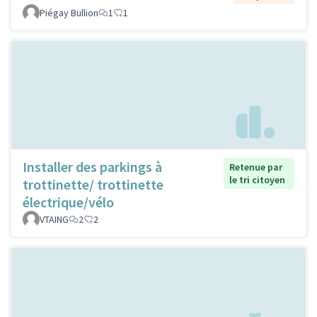
Piégay Bullion
1
1
Installer des parkings à
Retenue par
le tri citoyen
trottinette/ trottinette
électrique/vélo
VTAING
2
2