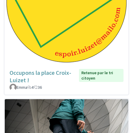
Occupons la place Croix-
Retenue par le tri
citoyen
Luizet !
Emma
4
36