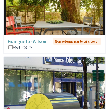
Guinguette Wilson
Non retenue par le tri citoyen
Merlin
1
4