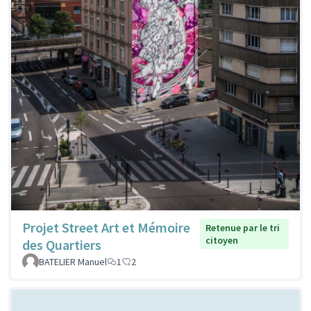
Projet Street Art et Mémoire
Retenue par le tri
citoyen
des Quartiers
BATELIER Manuel
1
2