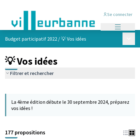
Se connecter
Menu princi
Menu p
Budget participatif 2022
/
💡 Vos idées
💡 Vos idées
Filtrer et rechercher
Passer la carte
Leaflet
|
©
OpenStreetMap
contributors
L'élément suivant est une carte qui présente les éléments de cet
+
La 4ème édition débute le 30 septembre 2024, préparez
−
vos idées !
177 propositions