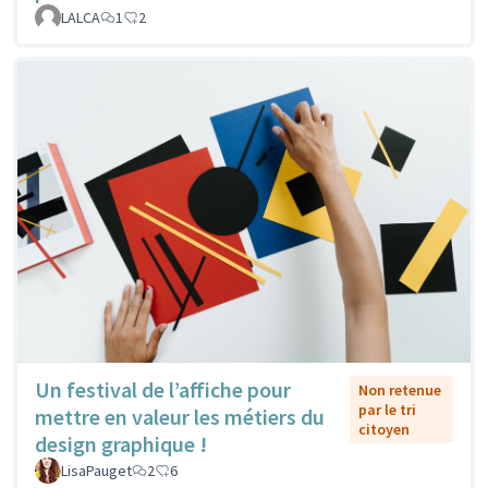
LALCA
1
2
Un festival de l’affiche pour
Non retenue
par le tri
mettre en valeur les métiers du
citoyen
design graphique !
LisaPauget
2
6