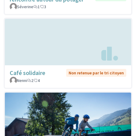
Séverine
1
3
Café solidaire
Non retenue par le tri citoyen
Nenni
2
4