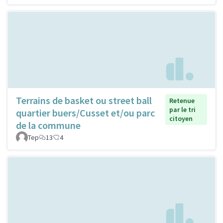
Terrains de basket ou street ball
Retenue
par le tri
quartier buers/Cusset et/ou parc
citoyen
de la commune
Tep
13
4