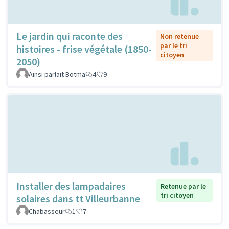
Le jardin qui raconte des
Non retenue
par le tri
histoires - frise végétale (1850-
citoyen
2050)
Ainsi parlait Botma
4
9
Installer des lampadaires
Retenue par le
tri citoyen
solaires dans tt Villeurbanne
Chabasseur
1
7