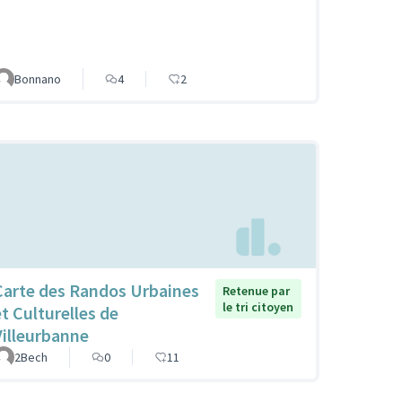
Bonnano
4
2
Carte des Randos Urbaines
Retenue par
le tri citoyen
et Culturelles de
Villeurbanne
2Bech
0
11