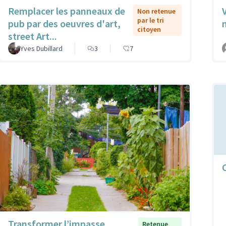
Remplacer les panneaux de
Non retenue
par le tri
pub par des oeuvres d'art,
citoyen
street Art...
Yves Dubillard
3
7
C
Transformer l’impasse
Retenue