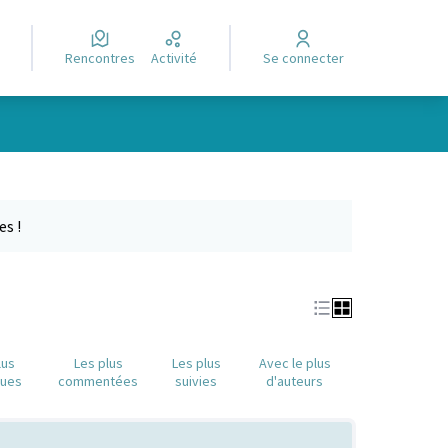
Rencontres
Activité
Se connecter
Leaflet
|
©
OpenStreetMap
contributors
e des points de carte. L'élément peut être utilisé avec un lecteur
es !
lus
Les plus
Les plus
Avec le plus
nues
commentées
suivies
d'auteurs