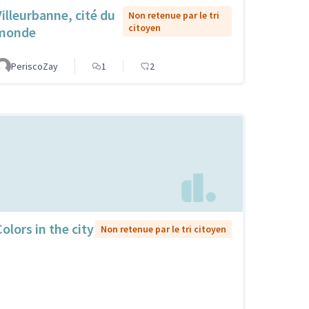
Villeurbanne, cité du
Non retenue par le tri
citoyen
monde
PeriscoZay
1
2
olors in the city
Non retenue par le tri citoyen