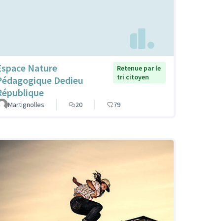
Espace Nature
Retenue par le
tri citoyen
Pédagogique Dedieu
République
Martignolles
20
79