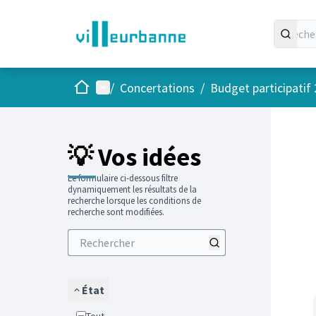
Accueil
Menu principal
/
Concertations
/
Budget participatif
Passer
L'élément
+
−
💡 Vos idées
Le formulaire ci-dessous filtre
dynamiquement les résultats de la
recherche lorsque les conditions de
recherche sont modifiées.
État