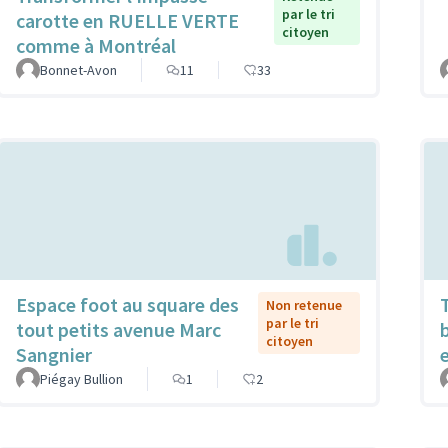
par le tri
carotte en RUELLE VERTE
citoyen
comme à Montréal
Bonnet-Avon
11
33
Espace foot au square des
Non retenue
par le tri
tout petits avenue Marc
citoyen
Sangnier
Piégay Bullion
1
2