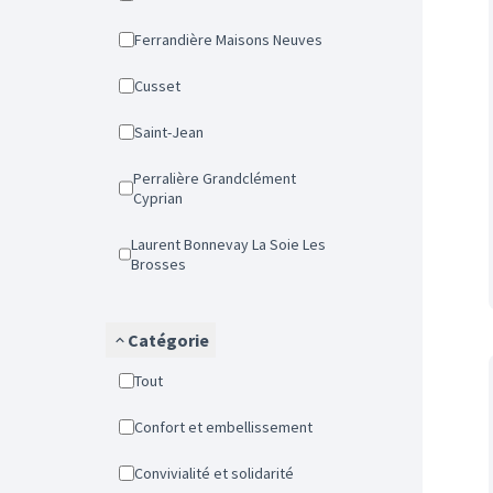
Ferrandière Maisons Neuves
Cusset
Saint-Jean
Perralière Grandclément
Cyprian
Laurent Bonnevay La Soie Les
Brosses
Catégorie
Tout
Confort et embellissement
Convivialité et solidarité