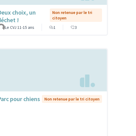
Deux choix, un
Non retenue par le tri
citoyen
déchet !
Le CVJ 11-15 ans
1
3
Parc pour chiens
Non retenue par le tri citoyen