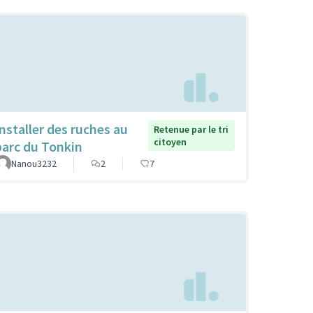
Installer des ruches au
Retenue par le tri
citoyen
parc du Tonkin
Nanou3232
2
7