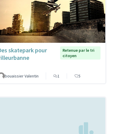
Des skatepark pour
Retenue par le tri
citoyen
villeurbanne
bouaissier Valentin
1
5