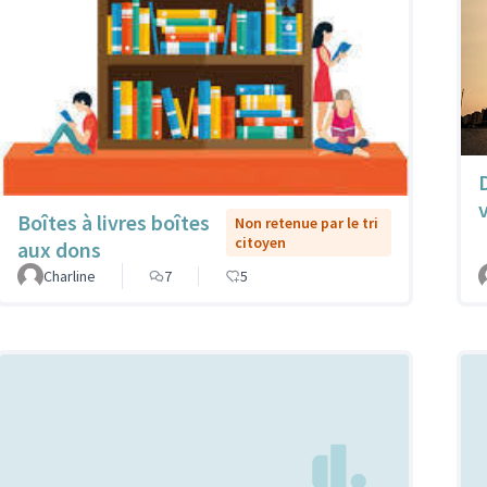
Boîtes à livres boîtes
Non retenue par le tri
citoyen
aux dons
Charline
7
5