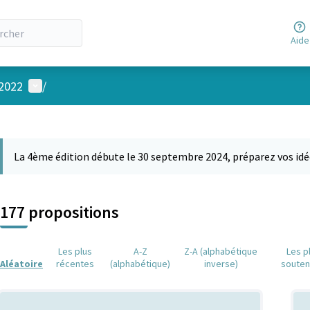
Aide
Menu utilisateur
 2022
/
 la carte
 suivant est une carte qui présente les éléments de cette page comm
La 4ème édition débute le 30 septembre 2024, préparez vos idé
177 propositions
Les plus
A-Z
Z-A (alphabétique
Les p
Aléatoire
récentes
(alphabétique)
inverse)
soute