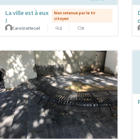
La ville est à eux
Non retenue par le tri
citoyen
!
CaroGratteciel
2
0