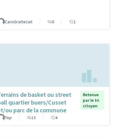
CaroGratteciel
0
1
Terrains de basket ou street
Retenue
par le tri
ball quartier buers/Cusset
citoyen
et/ou parc de la commune
Tep
13
4