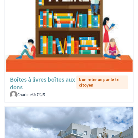
Boîtes à livres boîtes aux
Non retenue par le tri
citoyen
dons
Charline
7
5