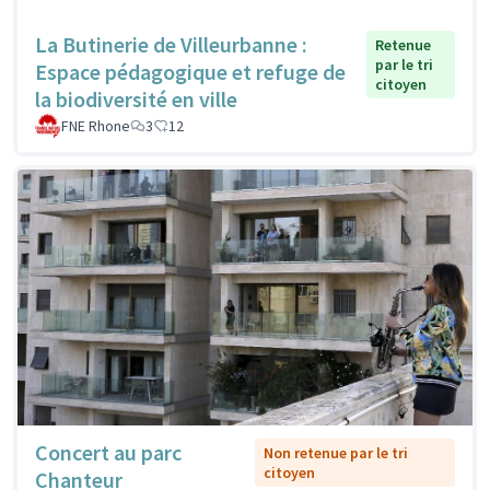
La Butinerie de Villeurbanne :
Retenue
par le tri
Espace pédagogique et refuge de
citoyen
la biodiversité en ville
FNE Rhone
3
12
Concert au parc
Non retenue par le tri
citoyen
Chanteur