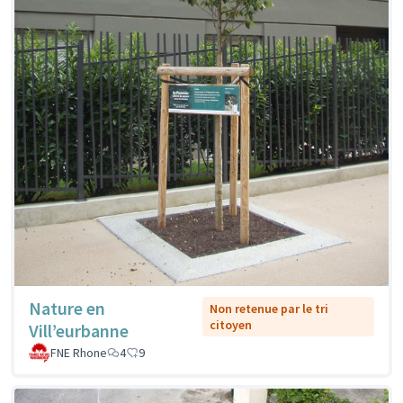
Nature en
Non retenue par le tri
citoyen
Vill’eurbanne
FNE Rhone
4
9