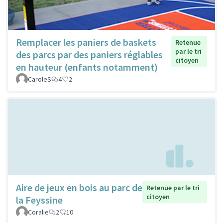
Remplacer les paniers de baskets
Retenue
par le tri
des parcs par des paniers réglables
citoyen
en hauteur (enfants notamment)
CaroleS
4
2
Aire de jeux en bois au parc de
Retenue par le tri
citoyen
la Feyssine
Coralie
2
10