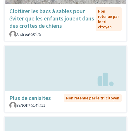
Clotûrer les bacs à sables pour
Non
retenue par
éviter que les enfants jouent dans
le tri
des crottes de chiens
citoyen
Andrea
0
5
Plus de canisites
Non retenue par le tri citoyen
BENOIT
14
11