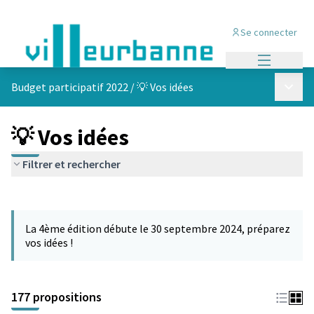
Se connecter
Menu princi
Menu p
Budget participatif 2022
/
💡 Vos idées
💡 Vos idées
Filtrer et rechercher
Passer la carte
Leaflet
|
©
OpenStreetMap
contributors
L'élément suivant est une carte qui présente les éléments de cet
+
La 4ème édition débute le 30 septembre 2024, préparez
−
vos idées !
177 propositions