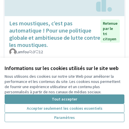
Les moustiques, c’est pas
Retenue
par le
automatique ! Pour une politique
tri
globale et ambitieuse de lutte contre
citoyen
les moustiques.
Lamfou
3
12
Informations sur les cookies utilisés sur le site web
Nous utilisons des cookies sur notre site Web pour améliorer la
performance et les contenus du site. Les cookies nous permettent
de fournir une expérience utilisateur et un contenu plus
personnalisés à partir de nos canaux de médias sociaux.
Tout accepter
Accepter seulement les cookies essentiels
Installation de fontaines d'eau
Retenue par
Paramètres
le tri citoyen
potable - accessibles aux enfants
WaLo
3
7