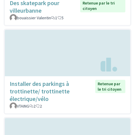
Des skatepark pour
Retenue par le tri
citoyen
villeurbanne
bouaissier Valentin
1
5
Installer des parkings à
Retenue par
le tri citoyen
trottinette/ trottinette
électrique/vélo
VTAING
2
2