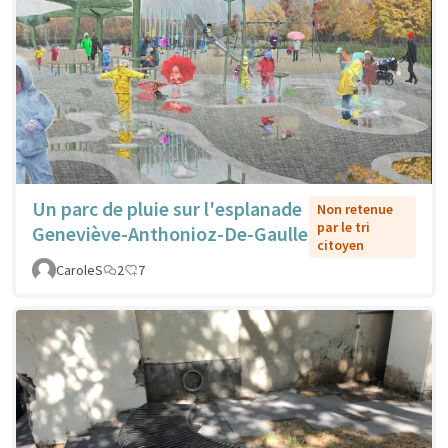
Un parc de pluie sur l'esplanade
Non retenue
par le tri
Geneviève-Anthonioz-De-Gaulle
citoyen
CaroleS
2
7