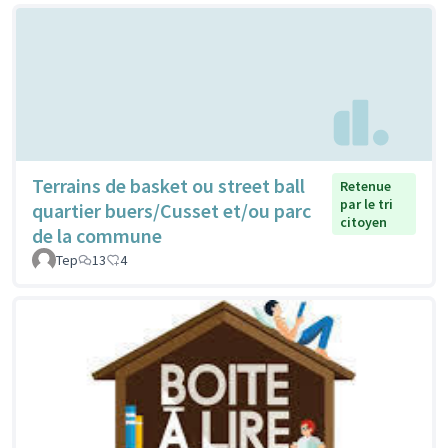
Terrains de basket ou street ball
Retenue
par le tri
quartier buers/Cusset et/ou parc
citoyen
de la commune
Tep
13
4