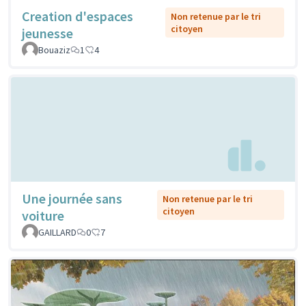
Creation d'espaces
Non retenue par le tri
citoyen
jeunesse
Bouaziz
1
4
Une journée sans
Non retenue par le tri
citoyen
voiture
GAILLARD
0
7