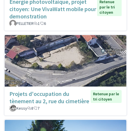
Energie photovoltaique, projet
Retenue
par le tri
citoyen: Une VivaWatt mobile pour
citoyen
demonstration
PELLETIER
1
6
Projets d'occupation du
Retenue par le
tri citoyen
tènement au 2, rue du cimetière
Kessy
8
7