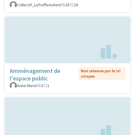
Collectif_LaTruffeAuVent
35
29
Amménagement de
Non retenue par le tri
citoyen
l'espace public
Anne Marie
3
1