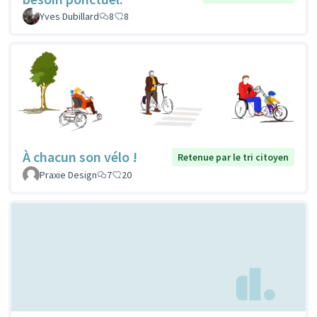
Yves Dubillard
8
8
À chacun son vélo !
Retenue par le tri citoyen
Praxie Design
7
20