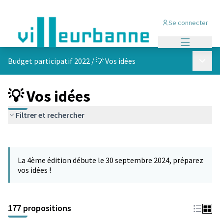
Se connecter
Menu princi
Menu p
Budget participatif 2022
/
💡 Vos idées
💡 Vos idées
Filtrer et rechercher
Passer la carte
Leaflet
|
©
OpenStreetMap
contributors
L'élément suivant est une carte qui présente les éléments de cet
+
La 4ème édition débute le 30 septembre 2024, préparez
−
vos idées !
177 propositions