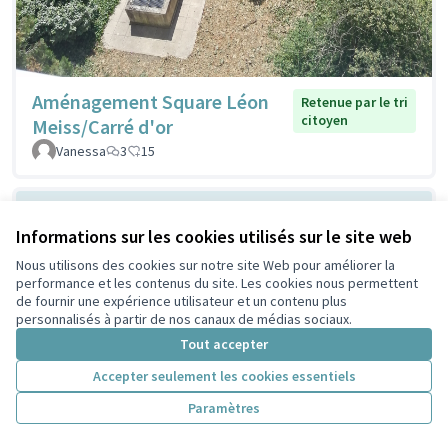
Aménagement Square Léon
Retenue par le tri
citoyen
Meiss/Carré d'or
Vanessa
3
15
Informations sur les cookies utilisés sur le site web
Nous utilisons des cookies sur notre site Web pour améliorer la
performance et les contenus du site. Les cookies nous permettent
de fournir une expérience utilisateur et un contenu plus
personnalisés à partir de nos canaux de médias sociaux.
Tout accepter
Faire du Parc du Centre un lieu
Retenue par
Accepter seulement les cookies essentiels
le tri citoyen
convivial et secure pour nos
Paramètres
enfants
Enfants du parc
22
23