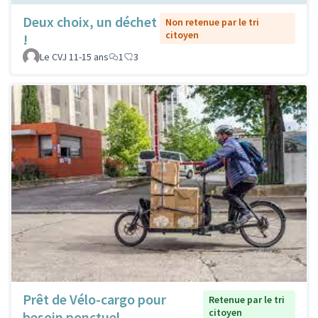
Deux choix, un déchet
Non retenue par le tri
citoyen
!
Le CVJ 11-15 ans
1
3
Prêt de Vélo-cargo pour
Retenue par le tri
citoyen
besoin ponctuel.