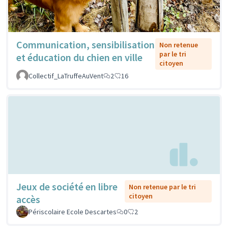
Communication, sensibilisation
Non retenue
par le tri
et éducation du chien en ville
citoyen
Collectif_LaTruffeAuVent
2
16
Jeux de société en libre
Non retenue par le tri
citoyen
accès
Périscolaire Ecole Descartes
0
2