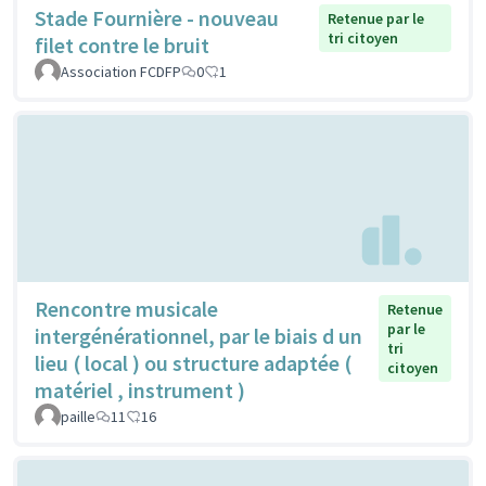
Stade Fournière - nouveau
Retenue par le
tri citoyen
filet contre le bruit
Association FCDFP
0
1
Rencontre musicale
Retenue
par le
intergénérationnel, par le biais d un
tri
lieu ( local ) ou structure adaptée (
citoyen
matériel , instrument )
paille
11
16