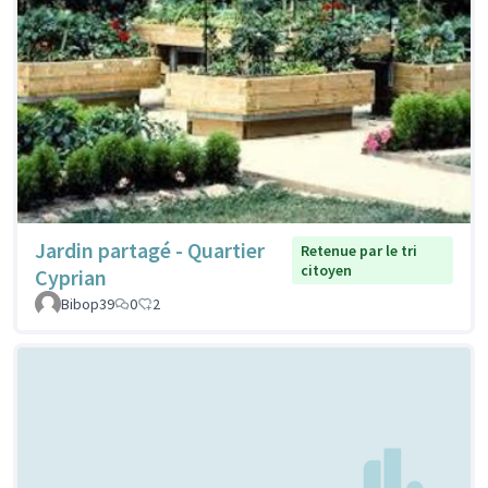
Jardin partagé - Quartier
Retenue par le tri
citoyen
Cyprian
Bibop39
0
2