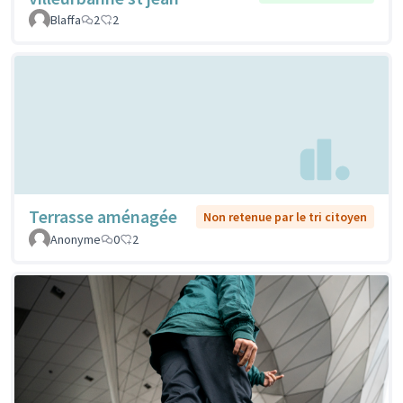
Blaffa
2
2
Terrasse aménagée
Non retenue par le tri citoyen
Anonyme
0
2