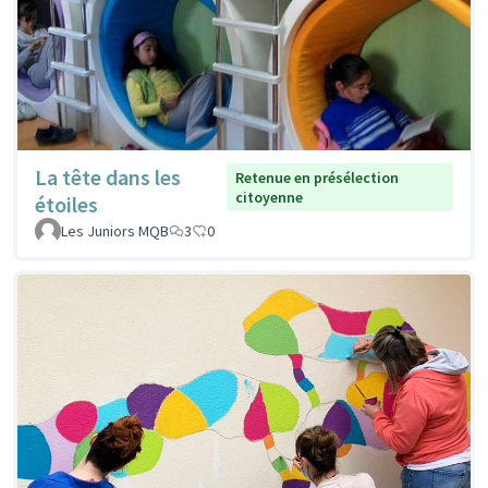
La tête dans les
Retenue en présélection
citoyenne
étoiles
Les Juniors MQB
3
0