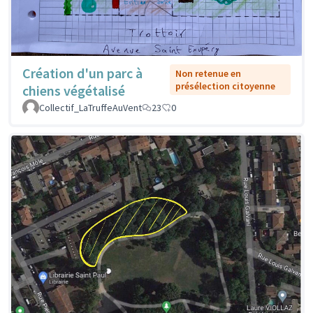
Création d'un parc à
Non retenue en
présélection citoyenne
chiens végétalisé
Collectif_LaTruffeAuVent
23
0