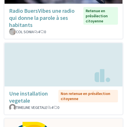
Radio BuersVibes une radio
Retenue en
présélection
qui donne la parole à ses
citoyenne
habitants
COL SONIA
4
0
Une installation
Non retenue en présélection
citoyenne
vegetale
TIMELINE VEGETALE
4
0