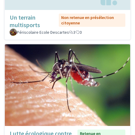
Un terrain
Non retenue en présélection
citoyenne
multisports
Périscolaire Ecole Descartes
3
0
Lutte écologique contre
Retenue en