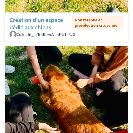
Création d'un espace
Non retenue en
présélection citoyenne
dédié aux chiens
Collectif_LaTruffeAuVent
14
0