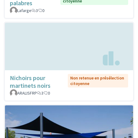
citoyenne
palabres
Lafarge
3
0
Nichoirs pour
Non retenue en présélection
citoyenne
martinets noirs
ARALISFRP
3
0