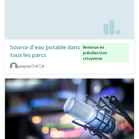
Source d'eau potable dans
Retenue en
présélection
tous les parcs
citoyenne
youyou
4
0