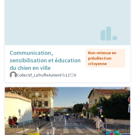
Communication,
Non retenue en
présélection
sensibilisation et éducation
citoyenne
du chien en ville
Collectif_LaTruffeAuVent
12
0