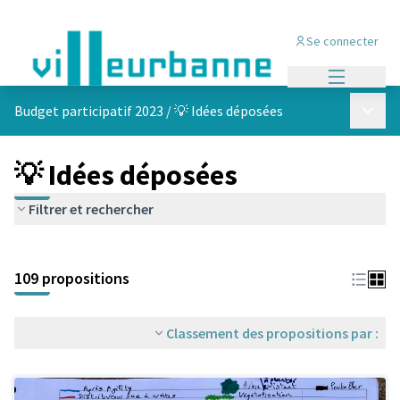
Se connecter
Menu princi
Menu p
Budget participatif 2023
/
💡 Idées déposées
💡 Idées déposées
Filtrer et rechercher
Passer la carte
Leaflet
|
©
OpenStreetMap
contributors
L'élément suivant est une carte qui présente les éléments de cet
+
109 propositions
−
Classement des propositions par :