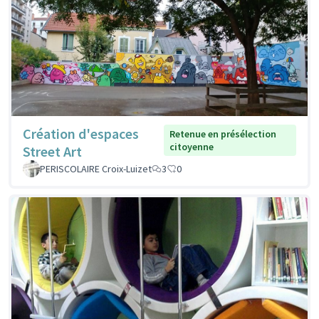
Création d'espaces
Retenue en présélection
citoyenne
Street Art
PERISCOLAIRE Croix-Luizet
3
0