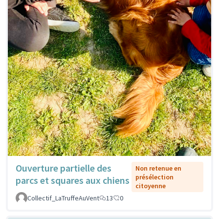
Ouverture partielle des
Non retenue en
présélection
parcs et squares aux chiens
citoyenne
Collectif_LaTruffeAuVent
13
0