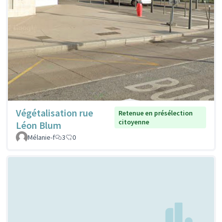
Végétalisation rue
Retenue en présélection
citoyenne
Léon Blum
Mélanie-f
3
0