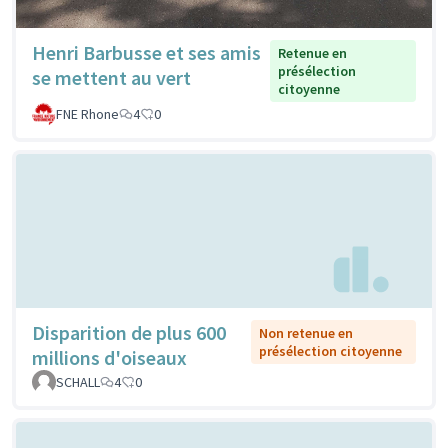
Henri Barbusse et ses amis
Retenue en
présélection
se mettent au vert
citoyenne
FNE Rhone
4
0
Disparition de plus 600
Non retenue en
présélection citoyenne
millions d'oiseaux
SCHALL
4
0