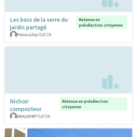
Les bacs de la serre du
Retenue en
présélection citoyenne
jardin partagé
PeriscoZay
3
0
Nichoir
Retenue en présélection
citoyenne
composteur
ARALISFRP
3
0