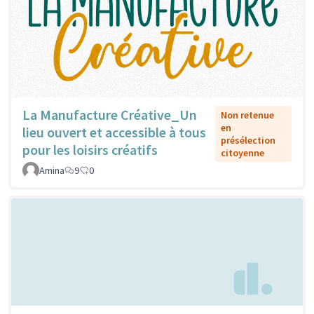
La Manufacture Créative_Un
Non retenue
en
lieu ouvert et accessible à tous
présélection
pour les loisirs créatifs
citoyenne
Amina
9
0