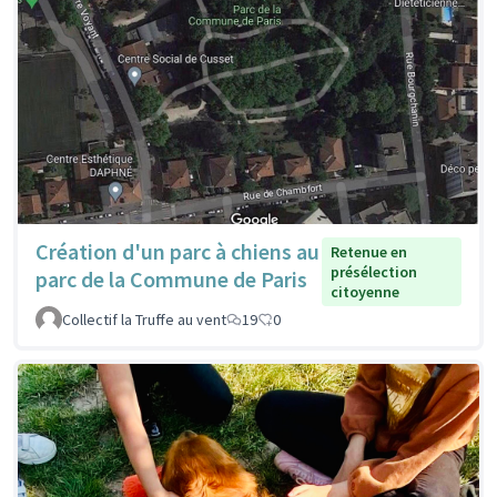
Création d'un parc à chiens au
Retenue en
présélection
parc de la Commune de Paris
citoyenne
Collectif la Truffe au vent
19
0