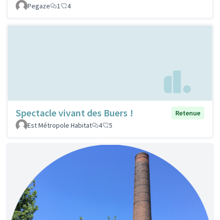
Pegaze
1
4
Spectacle vivant des Buers !
Retenue
Est Métropole Habitat
4
5