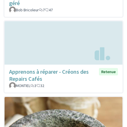
géré
Bob Bricoleur
7
47
Apprenons à réparer - Créons des
Retenue
Repairs Cafés
MONTIEL
3
32