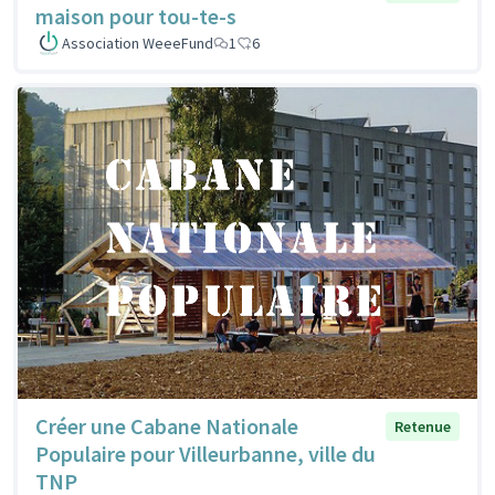
maison pour tou-te-s
Association WeeeFund
1
6
Créer une Cabane Nationale
Retenue
Populaire pour Villeurbanne, ville du
TNP