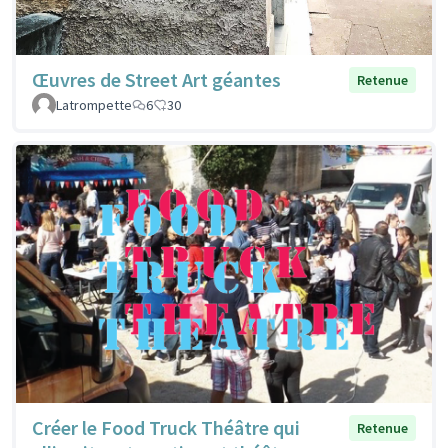
Œuvres de Street Art géantes
Retenue
Latrompette
6
30
Créer le Food Truck Théâtre qui
Retenue