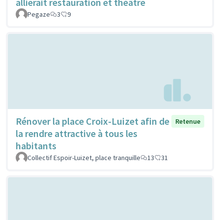
allierait restauration et théâtre
Pegaze
3
9
Rénover la place Croix-Luizet afin de
Retenue
la rendre attractive à tous les
habitants
Collectif Espoir-Luizet, place tranquille
13
31