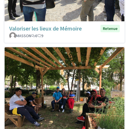
Valoriser les lieux de Mémoire
Retenue
MASSON
6
9