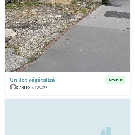
Un ilot végétalisé
Retenue
CARLES
12
22