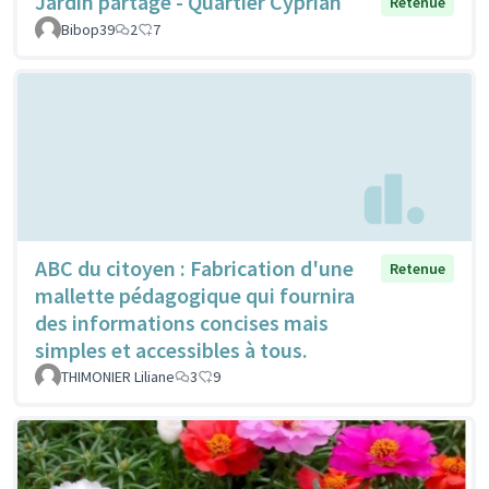
Jardin partagé - Quartier Cyprian
Retenue
Bibop39
2
7
ABC du citoyen : Fabrication d'une
Retenue
mallette pédagogique qui fournira
des informations concises mais
simples et accessibles à tous.
THIMONIER Liliane
3
9