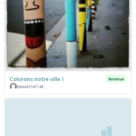
Colorons notre ville !
Retenue
Gensé
4
41