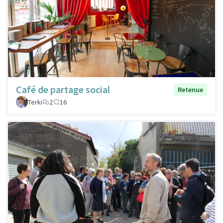
Café de partage social
Retenue
Terki
2
16