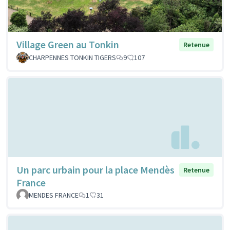
Village Green au Tonkin
Retenue
CHARPENNES TONKIN TIGERS
9
107
Un parc urbain pour la place Mendès
Retenue
France
MENDES FRANCE
1
31