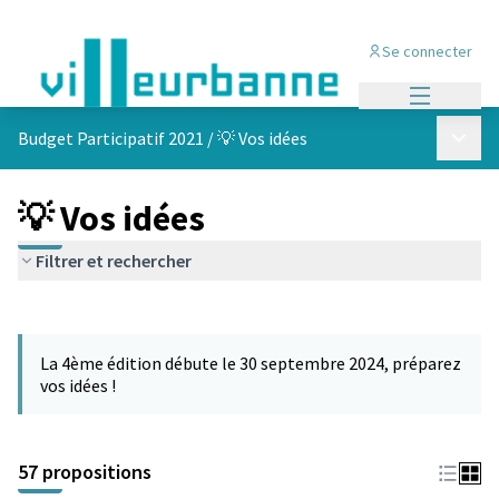
Se connecter
Menu princi
Menu p
Budget Participatif 2021
/
💡 Vos idées
💡 Vos idées
Filtrer et rechercher
Passer la carte
L'élément suivant est une carte qui présente les éléments de cet
La 4ème édition débute le 30 septembre 2024, préparez
vos idées !
57 propositions