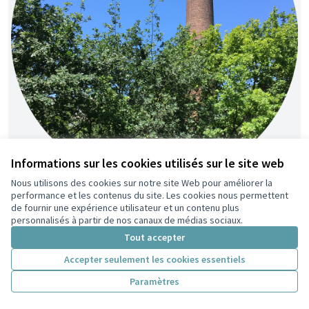
Informations sur les cookies utilisés sur le site web
Nous utilisons des cookies sur notre site Web pour améliorer la
performance et les contenus du site. Les cookies nous permettent
Renaturons le Parc du Centre !
Retenue
de fournir une expérience utilisateur et un contenu plus
Nico
7
36
personnalisés à partir de nos canaux de médias sociaux.
Tout accepter
Accepter seulement les cookies essentiels
Paramètres