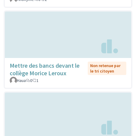
Mettre des bancs devant le
Non retenue par
le tri citoyen
collège Morice Leroux
Haua
0
1