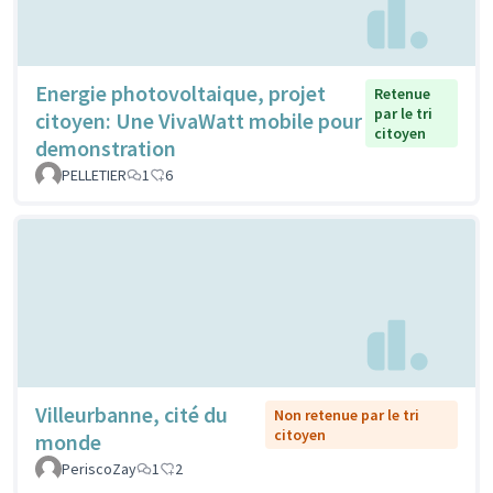
Energie photovoltaique, projet
Retenue
par le tri
citoyen: Une VivaWatt mobile pour
citoyen
demonstration
PELLETIER
1
6
Villeurbanne, cité du
Non retenue par le tri
citoyen
monde
PeriscoZay
1
2