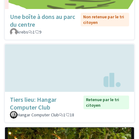
Une boîte à dons au parc
Non retenue par le tri
citoyen
du centre
krebs
1
9
Tiers lieu: Hangar
Retenue par le tri
citoyen
Computer Club
Hangar Computer Club
1
18