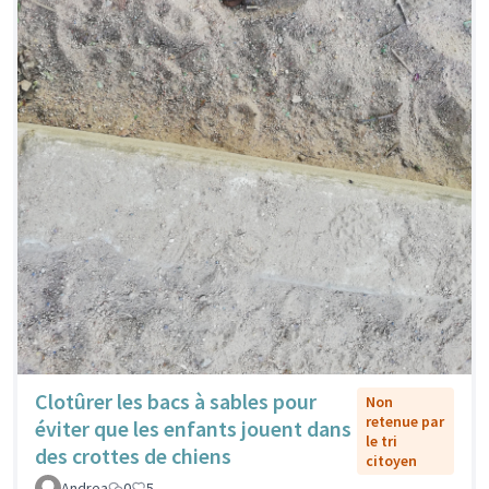
Clotûrer les bacs à sables pour
Non
retenue par
éviter que les enfants jouent dans
le tri
des crottes de chiens
citoyen
Andrea
0
5