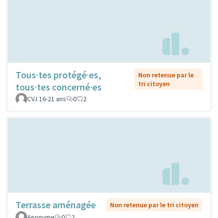
Tous·tes protégé·es,
Non retenue par le
tri citoyen
tous·tes concerné·es
CVJ 16-21 ans
0
2
Terrasse aménagée
Non retenue par le tri citoyen
Anonyme
0
2