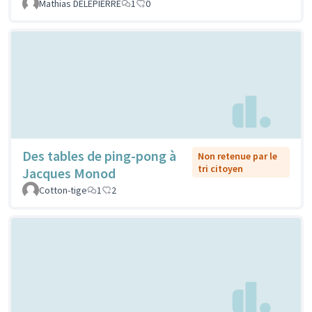
Mathias DELEPIERRE
1
0
Des tables de ping-pong à
Non retenue par le
tri citoyen
Jacques Monod
Cotton-tige
1
2