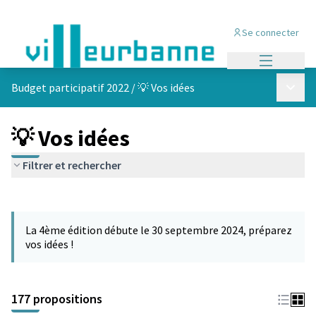
Se connecter
Menu princi
Menu p
Budget participatif 2022
/
💡 Vos idées
💡 Vos idées
Filtrer et rechercher
Passer la carte
Leaflet
|
©
OpenStreetMap
contributors
L'élément suivant est une carte qui présente les éléments de cet
+
La 4ème édition débute le 30 septembre 2024, préparez
−
vos idées !
177 propositions