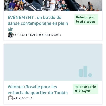
ÉVÈNEMENT : un battle de
Retenue par
le tri citoyen
danse contemporaine en plein
air
COLLECTIF LIGNES URBAINES
0
1
Vélobus/Rosalie pour les
Retenue par le
tri citoyen
enfants du quartier du Tonkin
adrien
0
4