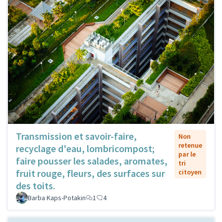
Transmission et savoir-faire,
Non
retenue
recyclage d'eau, lombricompost;
par le
faire pousser les salades, aromates,
tri
fruit rouge, fleurs, des surfaces sur
citoyen
des toits.
Barba Kaps-Potakin
1
4