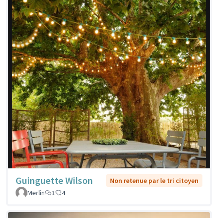
Guinguette Wilson
Non retenue par le tri citoyen
Merlin
1
4