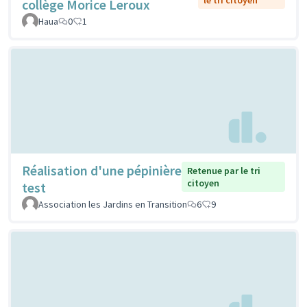
collège Morice Leroux
Haua
0
1
Réalisation d'une pépinière
Retenue par le tri
citoyen
test
Association les Jardins en Transition
6
9