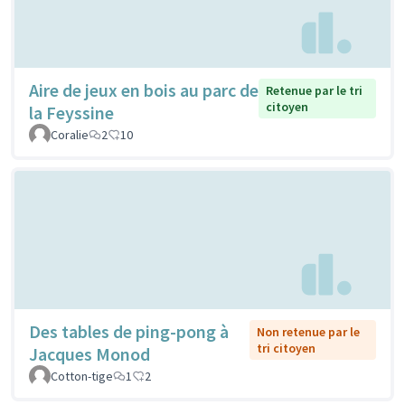
Aire de jeux en bois au parc de
Retenue par le tri
citoyen
la Feyssine
Coralie
2
10
Des tables de ping-pong à
Non retenue par le
tri citoyen
Jacques Monod
Cotton-tige
1
2