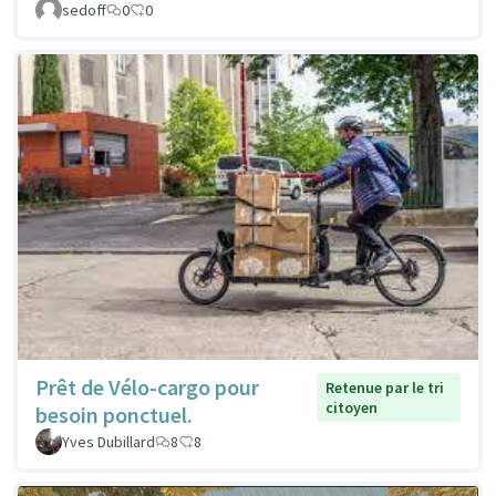
sedoff
0
0
Prêt de Vélo-cargo pour
Retenue par le tri
citoyen
besoin ponctuel.
Yves Dubillard
8
8