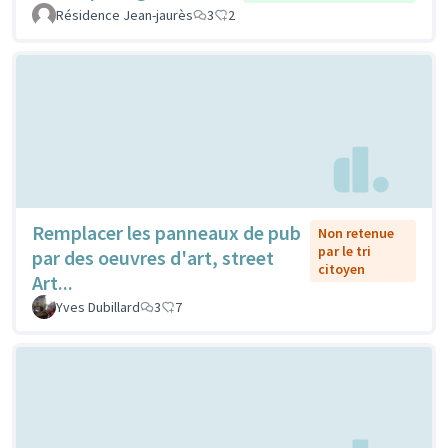
Résidence Jean-jaurès
3
2
Remplacer les panneaux de pub
Non retenue
par le tri
par des oeuvres d'art, street
citoyen
Art...
Yves Dubillard
3
7