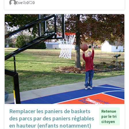
Eve
0
0
Remplacer les paniers de baskets
Retenue
par le tri
des parcs par des paniers réglables
citoyen
en hauteur (enfants notamment)