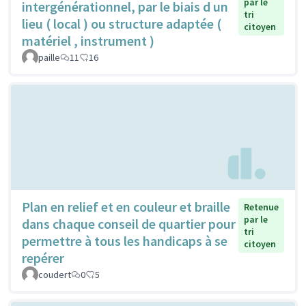
par le
intergénérationnel, par le biais d un
tri
lieu ( local ) ou structure adaptée (
citoyen
matériel , instrument )
paille
11
16
Plan en relief et en couleur et braille
Retenue
par le
dans chaque conseil de quartier pour
tri
permettre à tous les handicaps à se
citoyen
repérer
coudert
0
5