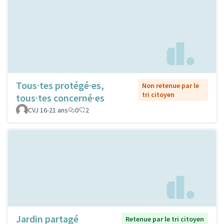
Tous·tes protégé·es,
Non retenue par le
tri citoyen
tous·tes concerné·es
CVJ 16-21 ans
0
2
Jardin partagé
Retenue par le tri citoyen