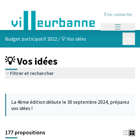
Se connecter
Menu princi
Menu p
Budget participatif 2022
/
💡 Vos idées
💡 Vos idées
Filtrer et rechercher
Passer la carte
Leaflet
|
©
OpenStreetMap
contributors
L'élément suivant est une carte qui présente les éléments de cet
+
La 4ème édition débute le 30 septembre 2024, préparez
−
vos idées !
177 propositions