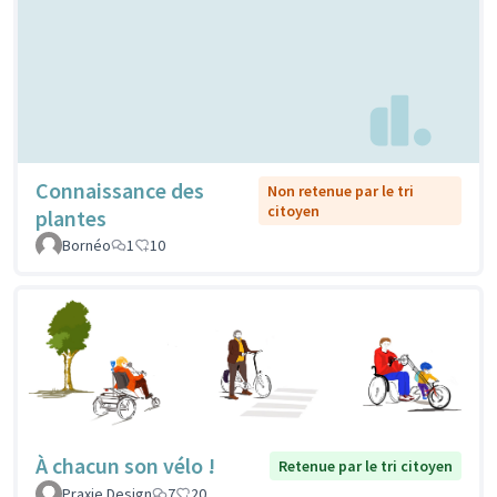
Connaissance des
Non retenue par le tri
citoyen
plantes
Bornéo
1
10
À chacun son vélo !
Retenue par le tri citoyen
Praxie Design
7
20