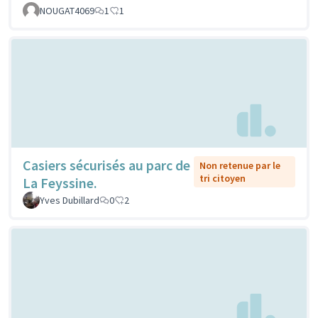
NOUGAT4069
1
1
Casiers sécurisés au parc de
Non retenue par le
tri citoyen
La Feyssine.
Yves Dubillard
0
2