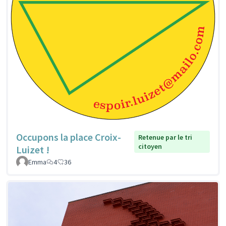
Occupons la place Croix-
Retenue par le tri
citoyen
Luizet !
Emma
4
36