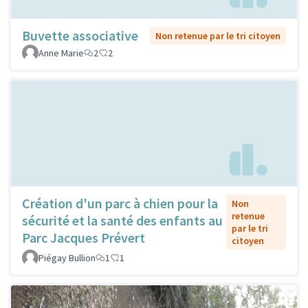
Buvette associative
Non retenue par le tri citoyen
Anne Marie
2
2
Création d'un parc à chien pour la
Non
retenue
sécurité et la santé des enfants au
par le tri
Parc Jacques Prévert
citoyen
Piégay Bullion
1
1