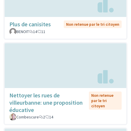
Plus de canisites
Non retenue par le tri citoyen
BENOIT
14
11
Nettoyer les rues de
Non retenue
par le tri
villeurbanne: une proposition
citoyen
éducative
Combescure
2
14