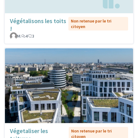
Végétalisons les toits
Non retenue par le tri
citoyen
!
M.
4
3
Végetaliser les
Non retenue par le tri
citoyen