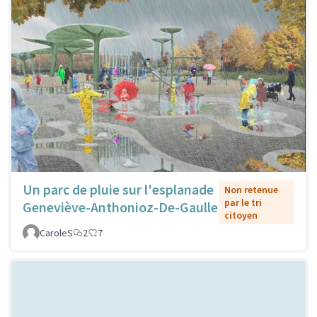
Un parc de pluie sur l'esplanade
Non retenue
par le tri
Geneviève-Anthonioz-De-Gaulle
citoyen
CaroleS
2
7