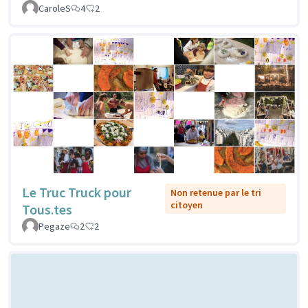
CaroleS
4
2
Le Truc Truck pour
Non retenue par le tri
citoyen
Tous.tes
Pegaze
2
2