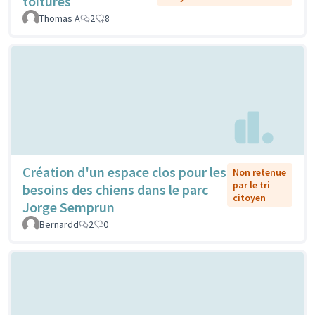
toitures
Thomas A
2
8
Création d'un espace clos pour les
Non retenue
par le tri
besoins des chiens dans le parc
citoyen
Jorge Semprun
Bernardd
2
0