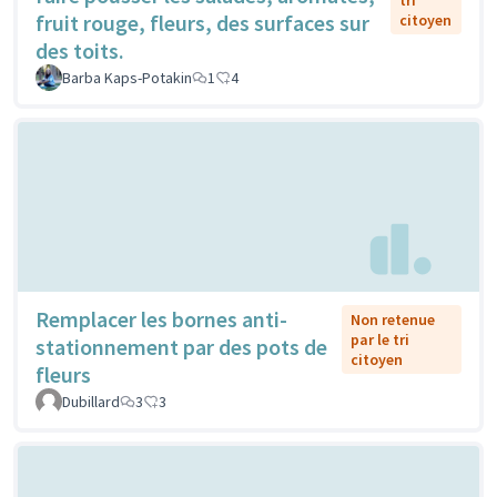
tri
fruit rouge, fleurs, des surfaces sur
citoyen
des toits.
Barba Kaps-Potakin
1
4
Remplacer les bornes anti-
Non retenue
par le tri
stationnement par des pots de
citoyen
fleurs
Dubillard
3
3