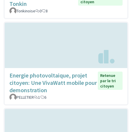
citoyen
Tonkin
Tonkinoise
0
8
Energie photovoltaique, projet
Retenue
par le tri
citoyen: Une VivaWatt mobile pour
citoyen
demonstration
PELLETIER
1
6