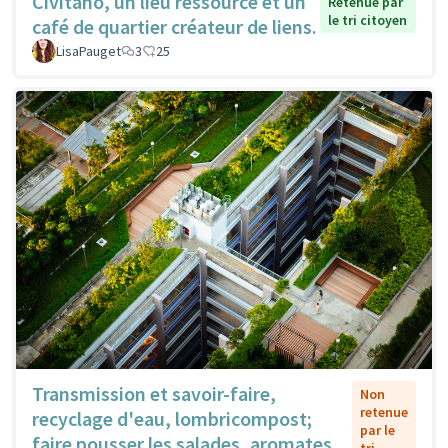
Civitano, un lieu ressource et un
Retenue par
le tri citoyen
café de quartier créateur de liens.
LisaPauget
3
25
Transmission et savoir-faire,
Non
retenue
recyclage d'eau, lombricompost;
par le
faire pousser les salades, aromates,