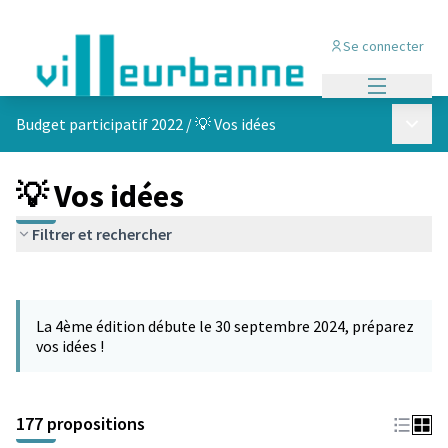
Se connecter
Menu princi
Menu p
Budget participatif 2022
/
💡 Vos idées
💡 Vos idées
Filtrer et rechercher
Passer la carte
Leaflet
|
©
OpenStreetMap
contributors
L'élément suivant est une carte qui présente les éléments de cet
+
La 4ème édition débute le 30 septembre 2024, préparez
−
vos idées !
177 propositions