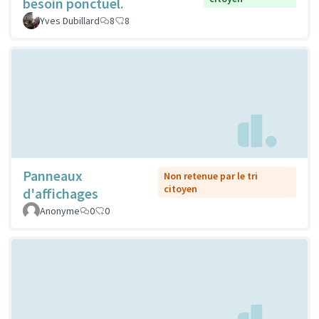
besoin ponctuel.
Yves Dubillard
8
8
Panneaux
Non retenue par le tri
citoyen
d'affichages
Anonyme
0
0