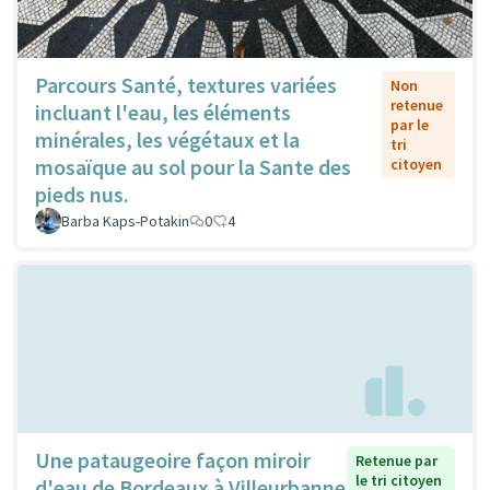
Parcours Santé, textures variées
Non
retenue
incluant l'eau, les éléments
par le
minérales, les végétaux et la
tri
mosaïque au sol pour la Sante des
citoyen
pieds nus.
Barba Kaps-Potakin
0
4
Une pataugeoire façon miroir
Retenue par
le tri citoyen
d'eau de Bordeaux à Villeurbanne