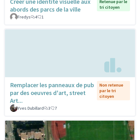
Créer une identité visuelle aux
Retenue par le
tri citoyen
abords des parcs de la ville
Fredys
4
1
Remplacer les panneaux de pub
Non retenue
par le tri
par des oeuvres d'art, street
citoyen
Art...
Yves Dubillard
3
7