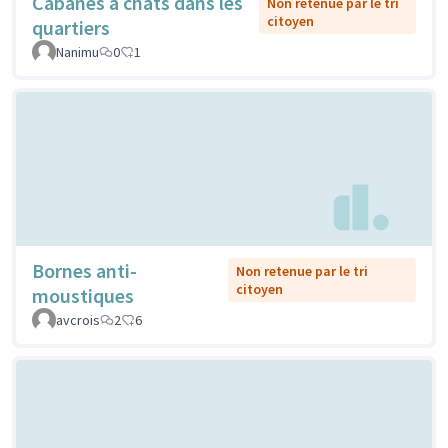
Cabanes à chats dans les
Non retenue par le tri
citoyen
quartiers
Nanimu
0
1
Bornes anti-
Non retenue par le tri
citoyen
moustiques
avcrois
2
6