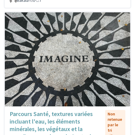
Bakala
0
7
Parcours Santé, textures variées
Non
retenue
incluant l'eau, les éléments
par le
minérales, les végétaux et la
tri