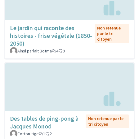
Le jardin qui raconte des
Non retenue
par le tri
histoires - frise végétale (1850-
citoyen
2050)
Ainsi parlait Botma
4
9
Des tables de ping-pong à
Non retenue par le
tri citoyen
Jacques Monod
Cotton-tige
1
2