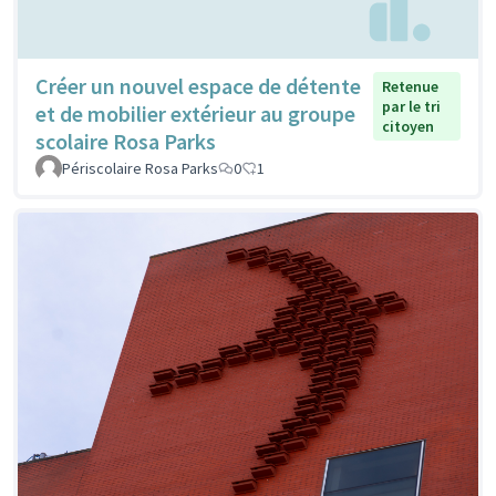
Créer un nouvel espace de détente
Retenue
par le tri
et de mobilier extérieur au groupe
citoyen
scolaire Rosa Parks
Périscolaire Rosa Parks
0
1