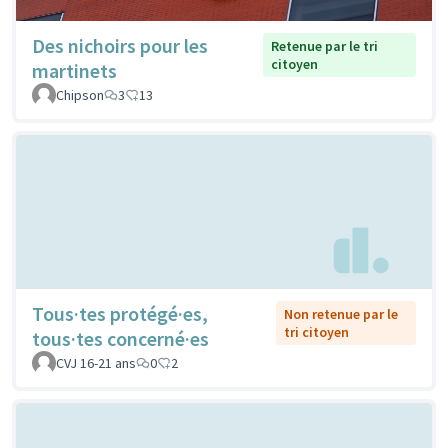
Des nichoirs pour les
Retenue par le tri
citoyen
martinets
Chipson
3
13
Tous·tes protégé·es,
Non retenue par le
tri citoyen
tous·tes concerné·es
CVJ 16-21 ans
0
2