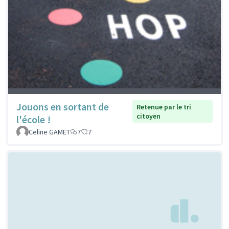
Jouons en sortant de
Retenue par le tri
citoyen
l'école !
Celine GAMET
7
7