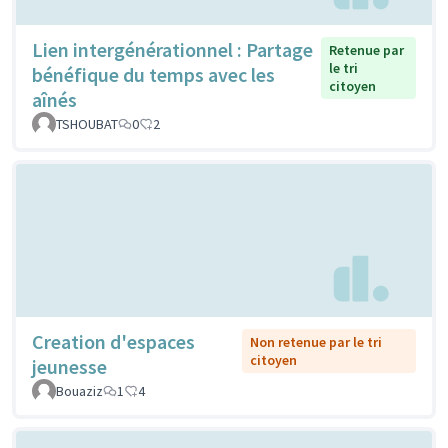
Lien intergénérationnel : Partage
Retenue par
le tri
bénéfique du temps avec les
citoyen
aînés
TSHOUBAT
0
2
Creation d'espaces
Non retenue par le tri
citoyen
jeunesse
Bouaziz
1
4