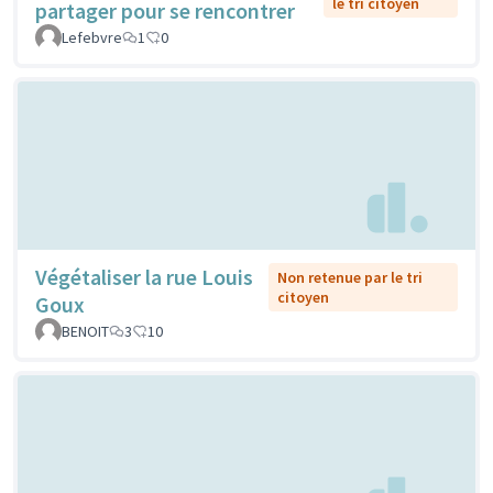
le tri citoyen
partager pour se rencontrer
Lefebvre
1
0
Végétaliser la rue Louis
Non retenue par le tri
citoyen
Goux
BENOIT
3
10