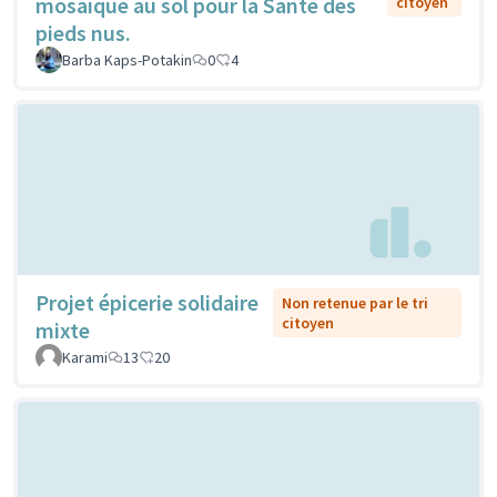
mosaïque au sol pour la Sante des
citoyen
pieds nus.
Barba Kaps-Potakin
0
4
Projet épicerie solidaire
Non retenue par le tri
citoyen
mixte
Karami
13
20