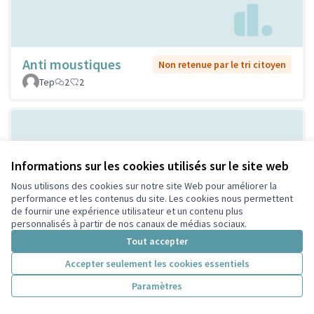
Anti moustiques
Non retenue par le tri citoyen
Tep
2
2
Informations sur les cookies utilisés sur le site web
Nous utilisons des cookies sur notre site Web pour améliorer la
performance et les contenus du site. Les cookies nous permettent
de fournir une expérience utilisateur et un contenu plus
personnalisés à partir de nos canaux de médias sociaux.
Encore plus d’arbres, et encore
Retenue
Tout accepter
par le tri
plus de végétation proche des
citoyen
Accepter seulement les cookies essentiels
bâtiments
Paramètres
Gratte Ciel Centre Ville
2
13