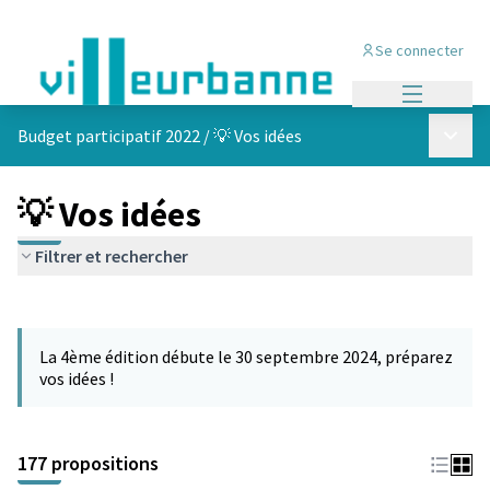
Se connecter
Menu princi
Menu p
Budget participatif 2022
/
💡 Vos idées
💡 Vos idées
Filtrer et rechercher
Passer la carte
Leaflet
|
©
OpenStreetMap
contributors
L'élément suivant est une carte qui présente les éléments de cet
+
La 4ème édition débute le 30 septembre 2024, préparez
−
vos idées !
177 propositions