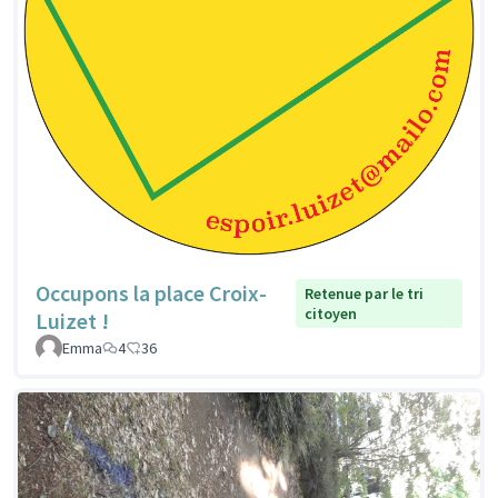
Occupons la place Croix-
Retenue par le tri
citoyen
Luizet !
Emma
4
36