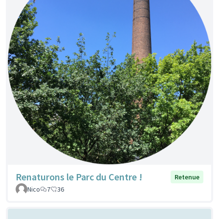
Renaturons le Parc du Centre !
Retenue
Nico
7
36