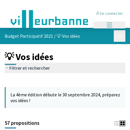
Se connecter
Menu princi
Menu p
Budget Participatif 2021
/
💡 Vos idées
💡 Vos idées
Filtrer et rechercher
Passer la carte
L'élément suivant est une carte qui présente les éléments de cet
La 4ème édition débute le 30 septembre 2024, préparez
vos idées !
57 propositions