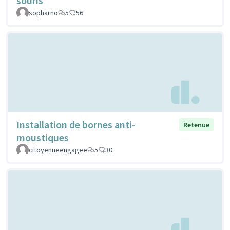
souris
sopharno
5
56
Installation de bornes anti-
Retenue
moustiques
citoyenneengagee
5
30