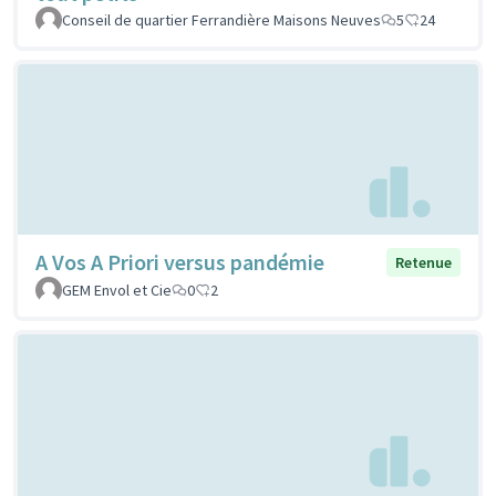
Conseil de quartier Ferrandière Maisons Neuves
5
24
A Vos A Priori versus pandémie
Retenue
GEM Envol et Cie
0
2