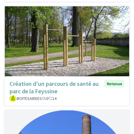
Création d'un parcours de santé au
Retenue
parc de la Feyssine
BOITESAIDEES
0
14