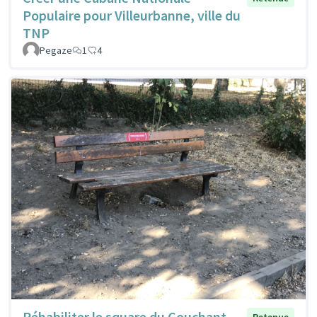
Populaire pour Villeurbanne, ville du
TNP
Pegaze
1
4
Réhabiliter le square du Couchant
Retenue