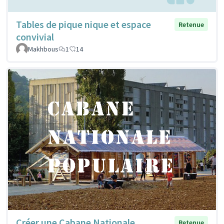
Tables de pique nique et espace
Retenue
convivial
Makhbous
1
14
Créer une Cabane Nationale
Retenue