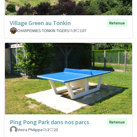
Village Green au Tonkin
Retenue
CHARPENNES TONKIN TIGERS
9
107
Ping Pong Park dans nos parcs
Retenue
Vieira Philippe
3
20