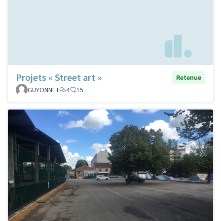
Projets « Street art »
Retenue
GUYONNET
4
15