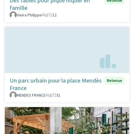
Des tables pour pique niquer en
Retenue
famille
Vieira Philippe
1
12
Un parc urbain pour la place Mendès
Retenue
France
MENDES FRANCE
1
31