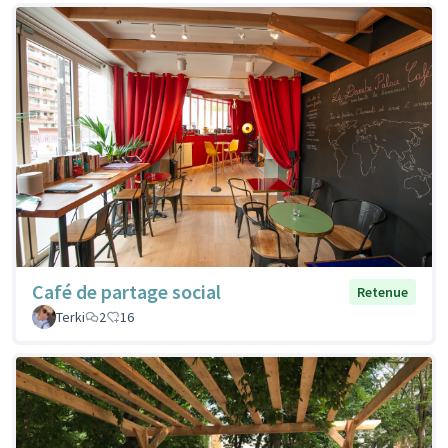
Café de partage social
Retenue
Terki
2
16