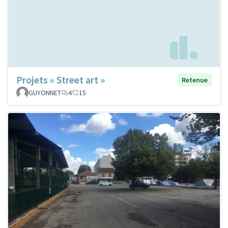
Projets « Street art »
Retenue
GUYONNET
4
15