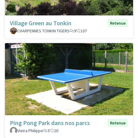
Village Green au Tonkin
Retenue
CHARPENNES TONKIN TIGERS
9
107
Ping Pong Park dans nos parcs
Retenue
Vieira Philippe
3
20