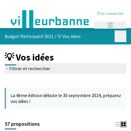
Se connecter
Menu princi
Menu p
Budget Participatif 2021
/
💡 Vos idées
💡 Vos idées
Filtrer et rechercher
Passer la carte
L'élément suivant est une carte qui présente les éléments de cet
La 4ème édition débute le 30 septembre 2024, préparez
vos idées !
57 propositions