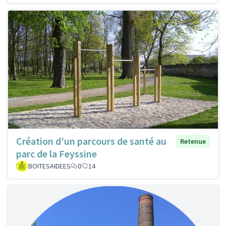
Création d'un parcours de santé au
Retenue
parc de la Feyssine
BOITESAIDEES
0
14