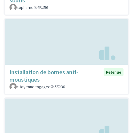
souris
sopharno
5
56
Installation de bornes anti-
Retenue
moustiques
citoyenneengagee
5
30