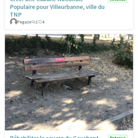
Populaire pour Villeurbanne, ville du
TNP
Pegaze
1
4
Réhabiliter le square du Couchant
Retenue