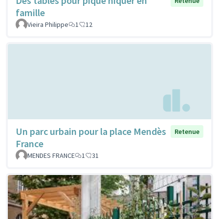
Des tables pour pique niquer en
Retenue
famille
Vieira Philippe
1
12
Un parc urbain pour la place Mendès
Retenue
France
MENDES FRANCE
1
31