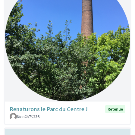
Renaturons le Parc du Centre !
Retenue
Nico
7
36