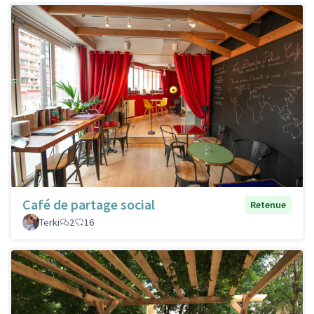
Café de partage social
Retenue
Terki
2
16