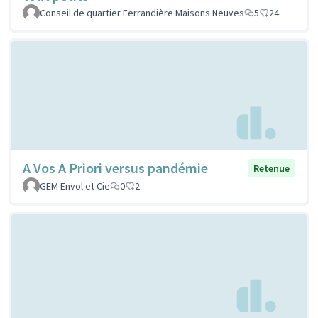
Conseil de quartier Ferrandière Maisons Neuves
5
24
A Vos A Priori versus pandémie
Retenue
GEM Envol et Cie
0
2