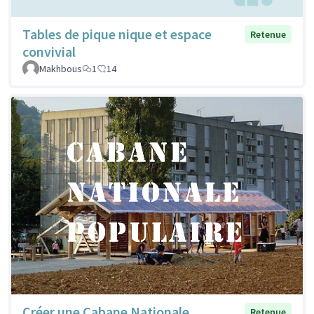
Tables de pique nique et espace
Retenue
convivial
Makhbous
1
14
Créer une Cabane Nationale
Retenue