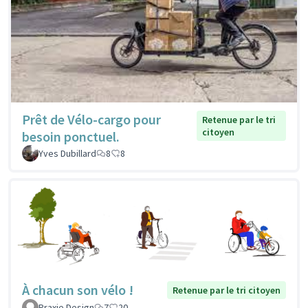
Prêt de Vélo-cargo pour
Retenue par le tri
citoyen
besoin ponctuel.
Yves Dubillard
8
8
À chacun son vélo !
Retenue par le tri citoyen
Praxie Design
7
20