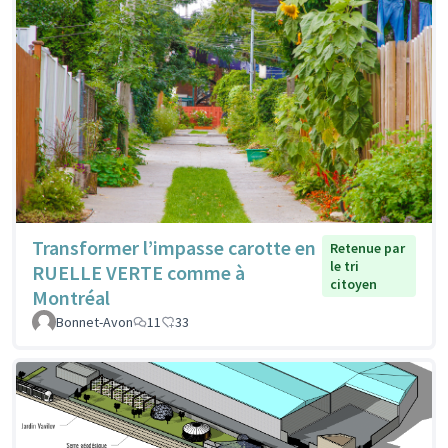
Transformer l’impasse carotte en
Retenue par
le tri
RUELLE VERTE comme à
citoyen
Montréal
Bonnet-Avon
11
33