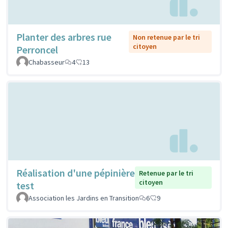
Planter des arbres rue
Non retenue par le tri
citoyen
Perroncel
Chabasseur
4
13
Réalisation d'une pépinière
Retenue par le tri
citoyen
test
Association les Jardins en Transition
6
9