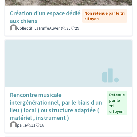
Création d'un espace dédié
Non retenue par le tri
citoyen
aux chiens
Collectif_LaTruffeAuVent
35
29
Rencontre musicale
Retenue
par le
intergénérationnel, par le biais d un
tri
lieu ( local ) ou structure adaptée (
citoyen
matériel , instrument )
paille
11
16