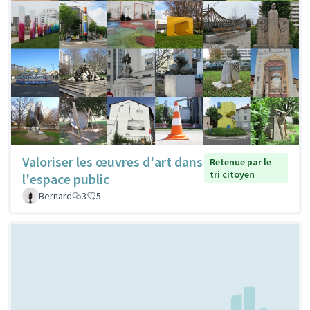
Valoriser les œuvres d'art dans
Retenue par le
tri citoyen
l'espace public
Bernard
3
5