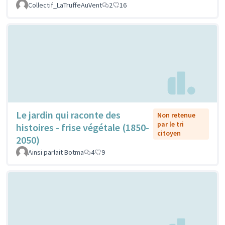
Collectif_LaTruffeAuVent
2
16
Le jardin qui raconte des
Non retenue
par le tri
histoires - frise végétale (1850-
citoyen
2050)
Ainsi parlait Botma
4
9