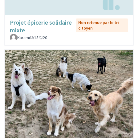
Projet épicerie solidaire
Non retenue par le tri
citoyen
mixte
Karami
13
20