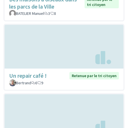
tri citoyen
les parcs de la Ville
BATELIER Manuel
3
8
Un repair café !
Retenue par le tri citoyen
Bertrand
6
9