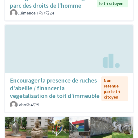
le tri citoyen
parc des droits de l'homme
Clémence T
7
24
Encourager la presence de ruches
Non
retenue
d'abeille / financer la
par le tri
vegetalisation de toit d'immeuble
citoyen
Labo
4
9