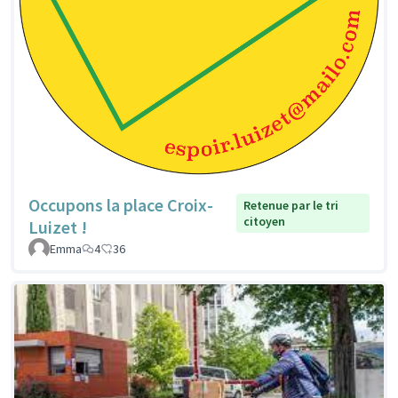
Occupons la place Croix-
Retenue par le tri
citoyen
Luizet !
Emma
4
36