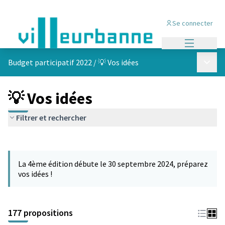
Se connecter
Menu princi
Menu p
Budget participatif 2022
/
💡 Vos idées
💡 Vos idées
Filtrer et rechercher
Passer la carte
Leaflet
|
©
OpenStreetMap
contributors
L'élément suivant est une carte qui présente les éléments de cet
+
La 4ème édition débute le 30 septembre 2024, préparez
−
vos idées !
177 propositions