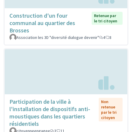
Construction d'un four
Retenue par
le tri citoyen
communal au quartier des
Brosses
Association les 3D "diversité dialogue devenir"
4
8
Participation de la ville à
Non
retenue
l'installation de dispositifs anti-
par le tri
moustiques dans les quartiers
citoyen
résidentiels
citoyenneengagee
3
11