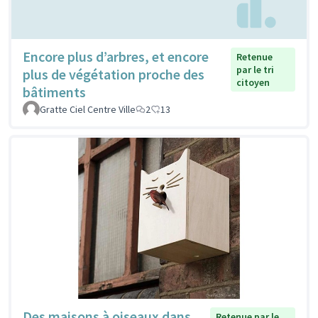
Encore plus d’arbres, et encore
Retenue
par le tri
plus de végétation proche des
citoyen
bâtiments
Gratte Ciel Centre Ville
2
13
Des maisons à oiseaux dans
Retenue par le