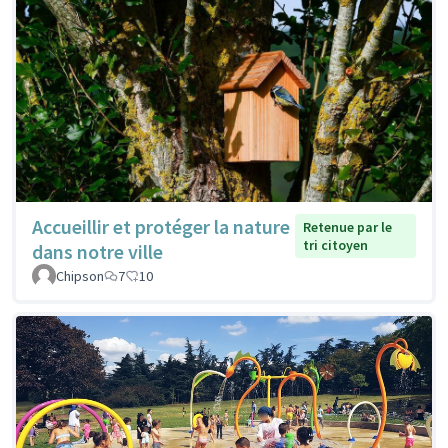
Accueillir et protéger la nature
Retenue par le
tri citoyen
dans notre ville
Chipson
7
10