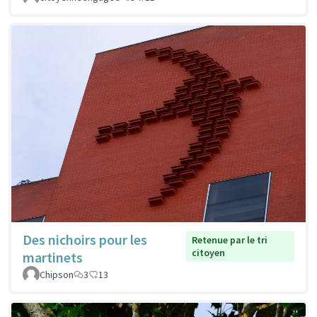
Des nichoirs pour les
Retenue par le tri
citoyen
martinets
Chipson
3
13