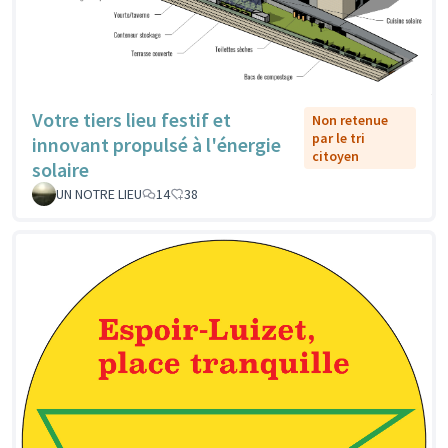
Votre tiers lieu festif et
Non retenue
par le tri
innovant propulsé à l'énergie
citoyen
solaire
UN NOTRE LIEU
14
38